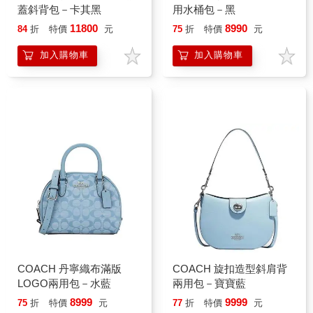
蓋斜背包－卡其黑
用水桶包－黑
11800
8990
84
折
特價
元
75
折
特價
元
加入購物車
加入購物車
COACH 丹寧織布滿版
COACH 旋扣造型斜肩背
LOGO兩用包－水藍
兩用包－寶寶藍
8999
9999
75
折
特價
元
77
折
特價
元