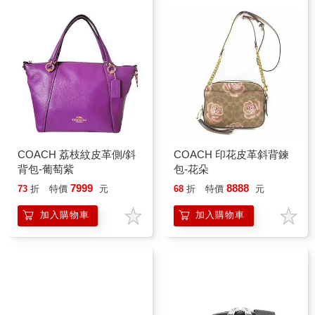
COACH 荔枝紋皮革側/斜
COACH 印花皮革斜背鍊
背包-葡萄紫
包-花朵
7999
8888
73
折
特價
元
68
折
特價
元
加入購物車
加入購物車