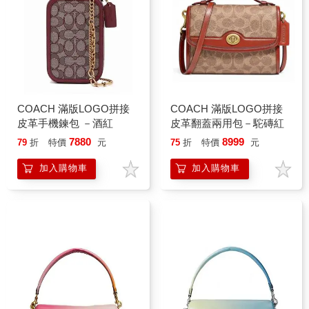
COACH 滿版LOGO拼接
COACH 滿版LOGO拼接
皮革手機鍊包 －酒紅
皮革翻蓋兩用包－駝磚紅
7880
8999
79
折
特價
元
75
折
特價
元
加入購物車
加入購物車