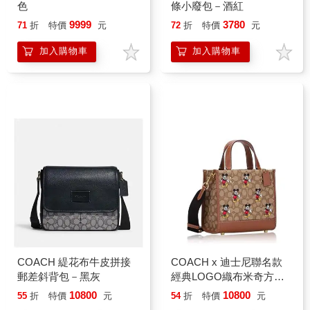
色
條小廢包－酒紅
9999
3780
71
折
特價
元
72
折
特價
元
加入購物車
加入購物車
COACH 緹花布牛皮拼接
COACH x 迪士尼聯名款
郵差斜背包－黑灰
經典LOGO織布米奇方包/
兩用包－卡其駝
10800
10800
55
折
特價
元
54
折
特價
元