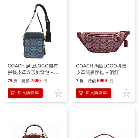
COACH 滿版LOGO織布
COACH 滿版LOGO拼接
拼接皮革方形斜背包－深
皮革雙層腰包 －酒紅
藍
7880
6999
79
折
特價
元
7
折
特價
元
加入購物車
加入購物車