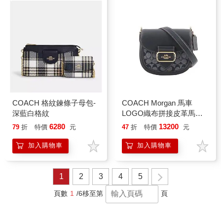
COACH 格紋鍊條子母包-
COACH Morgan 馬車
深藍白格紋
LOGO織布拼接皮革馬鞍
包-深藍
6280
13200
79
折
特價
元
47
折
特價
元
加入購物車
加入購物車
1
2
3
4
5
頁數
1
/6
移至第
頁