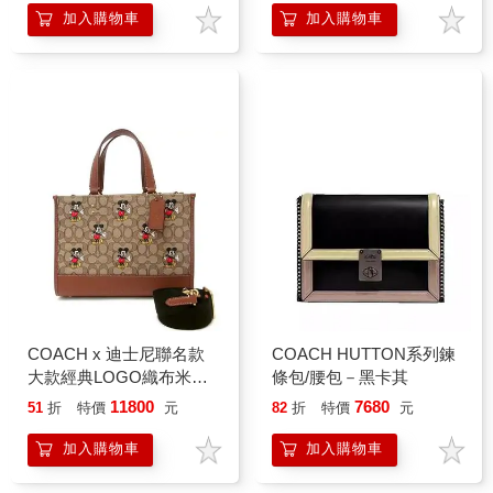
加入購物車
加入購物車
COACH x 迪士尼聯名款
COACH HUTTON系列鍊
大款經典LOGO織布米奇
條包/腰包－黑卡其
方包/兩用包－卡其駝
11800
7680
51
折
特價
元
82
折
特價
元
加入購物車
加入購物車