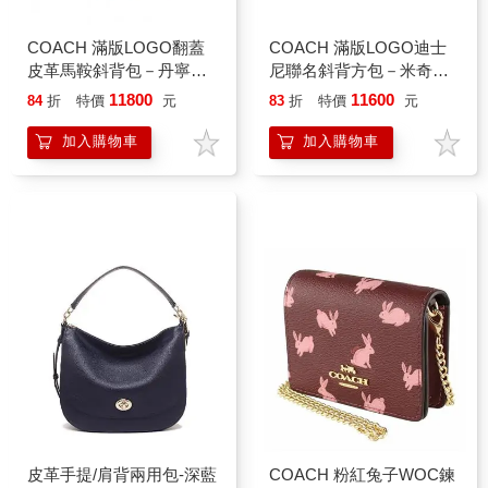
COACH 滿版LOGO翻蓋
COACH 滿版LOGO迪士
皮革馬鞍斜背包－丹寧深
尼聯名斜背方包－米奇緹
藍
花
11800
11600
84
折
特價
元
83
折
特價
元
加入購物車
加入購物車
皮革手提/肩背兩用包-深藍
COACH 粉紅兔子WOC鍊