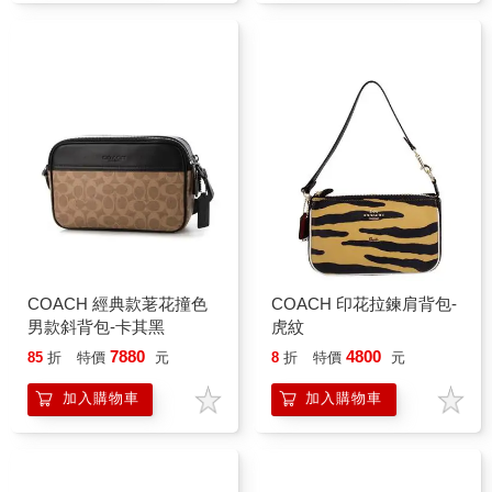
COACH 經典款荖花撞色
COACH 印花拉鍊肩背包-
男款斜背包-卡其黑
虎紋
7880
4800
85
折
特價
元
8
折
特價
元
加入購物車
加入購物車