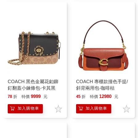
COACH 黑色金屬花釦鉚
COACH 專櫃款撞色手提/
釘翻蓋小鍊條包-卡其黑
斜背兩用包-咖啡桔
9999
12980
78
折
特價
元
45
折
特價
元
加入購物車
加入購物車