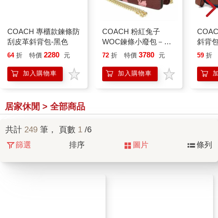
COACH 專櫃款鍊條防
COACH 粉紅兔子
COA
刮皮革斜背包-黑色
WOC鍊條小廢包－酒
斜背
紅
2280
3780
64
折
特價
元
72
折
特價
元
59
折
加入購物車
加入購物車
居家休閒 > 全部商品
共計
249
筆， 頁數
1
/6
篩選
排序
圖片
條列