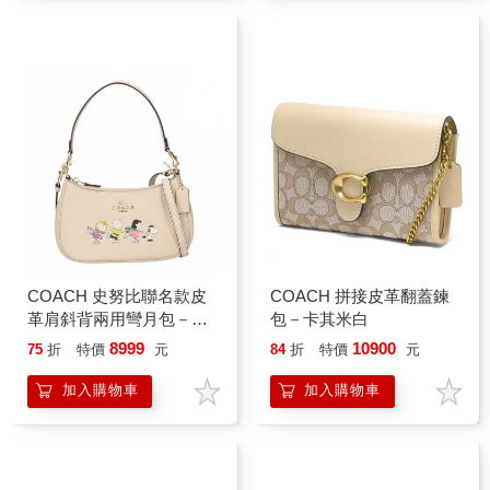
COACH 史努比聯名款皮
COACH 拼接皮革翻蓋鍊
革肩斜背兩用彎月包－米
包－卡其米白
白
8999
10900
75
折
特價
元
84
折
特價
元
加入購物車
加入購物車