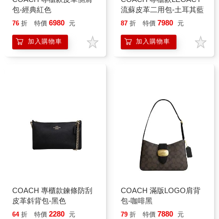
包-經典紅色
流蘇皮革二用包-土耳其藍
6980
7980
76
折
特價
元
87
折
特價
元
加入購物車
加入購物車
COACH 專櫃款鍊條防刮
COACH 滿版LOGO肩背
皮革斜背包-黑色
包-咖啡黑
2280
7880
64
折
特價
元
79
折
特價
元