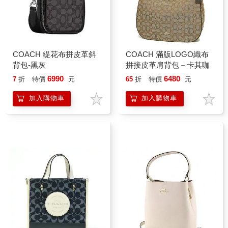
COACH 緹花布拼皮革斜
COACH 滿版LOGO織布
背包-黑灰
拼接皮革肩背包－卡其咖
6990
6480
7
折
特價
元
65
折
特價
元
加入購物車
加入購物車