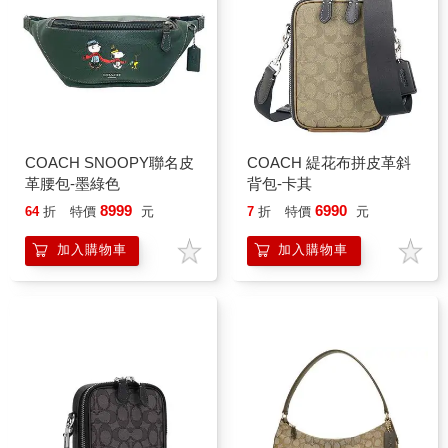
COACH SNOOPY聯名皮
COACH 緹花布拼皮革斜
革腰包-墨綠色
背包-卡其
8999
6990
64
折
特價
元
7
折
特價
元
加入購物車
加入購物車