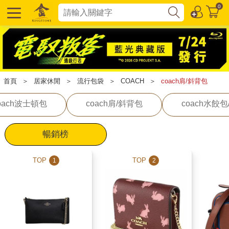
0
首頁
＞
居家休閒
＞
流行包袋
＞
COACH
＞
coach肩/斜背包
oach波士頓包
coach肩/斜背包
coach水餃
暢銷榜
TOP
TOP
1
2