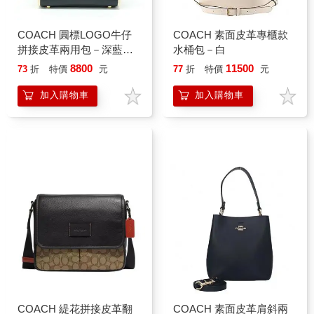
COACH 圓標LOGO牛仔
COACH 素面皮革專櫃款
拼接皮革兩用包－深藍配
水桶包－白
白
8800
11500
73
折
特價
元
77
折
特價
元
加入購物車
加入購物車
COACH 緹花拼接皮革翻
COACH 素面皮革肩斜兩