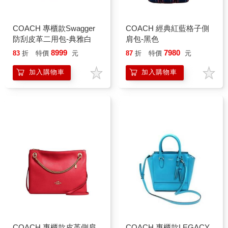
COACH 專櫃款Swagger
COACH 經典紅藍格子側
防刮皮革二用包-典雅白
肩包-黑色
8999
7980
83
折
特價
元
87
折
特價
元
加入購物車
加入購物車
COACH 專櫃款皮革側肩
COACH 專櫃款LEGACY