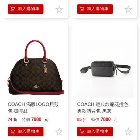
加入購物車
加入購物車
COACH 滿版LOGO貝殼
COACH 經典款荖花撞色
包-咖啡紅
男款斜背包-黑灰
7980
7880
74
折
特價
元
85
折
特價
元
加入購物車
加入購物車