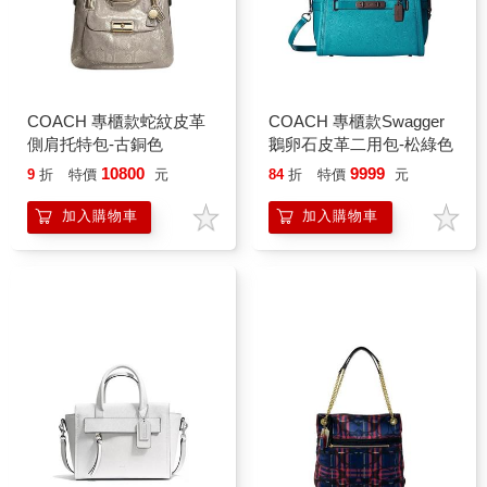
COACH 專櫃款蛇紋皮革
COACH 專櫃款Swagger
側肩托特包-古銅色
鵝卵石皮革二用包-松綠色
10800
9999
9
折
特價
元
84
折
特價
元
加入購物車
加入購物車