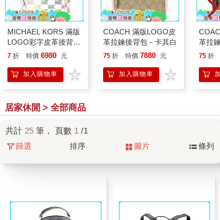
MICHAEL KORS 滿版
COACH 滿版LOGO皮
COA
LOGO彩字皮革後背包
革拉鍊後背包－卡其白
革拉
－白
6980
7880
7
折
特價
元
75
折
特價
元
75
折
加入購物車
加入購物車
居家休閒 > 全部商品
共計
25
筆， 頁數
1
/1
篩選
排序
圖片
條列