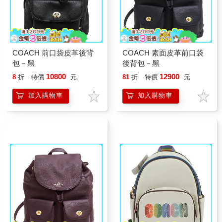
COACH 前口袋皮革後背
COACH 素面皮革前口袋
包－黑
後背包－黑
10800
12900
8
折
特價
元
81
折
特價
元
加入購物車
加入購物車