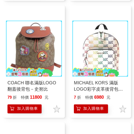
COACH 聯名滿版LOGO
MICHAEL KORS 滿版
翻蓋後背包－史努比
LOGO彩字皮革後背包－
白
11800
6980
79
折
特價
元
7
折
特價
元
加入購物車
加入購物車