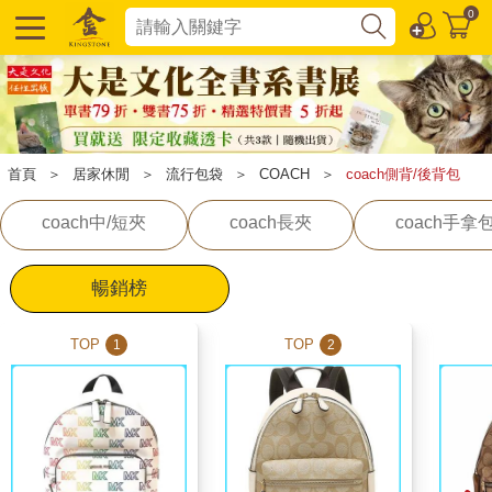
0
首頁
＞
居家休閒
＞
流行包袋
＞
COACH
＞
coach側背/後背包
coach中/短夾
coach長夾
coach手拿
暢銷榜
TOP
TOP
1
2