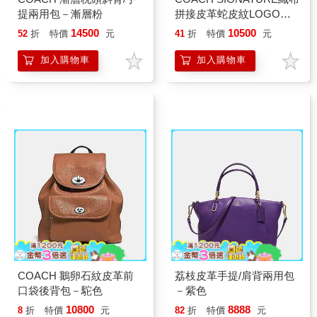
提兩用包－漸層粉
拼接皮革蛇皮紋LOGO按
釦斜背包－卡其酒紅
14500
10500
52
折
特價
元
41
折
特價
元
加入購物車
加入購物車
COACH 鵝卵石紋皮革前
荔枝皮革手提/肩背兩用包
口袋後背包－駝色
－紫色
10800
8888
8
折
特價
元
82
折
特價
元