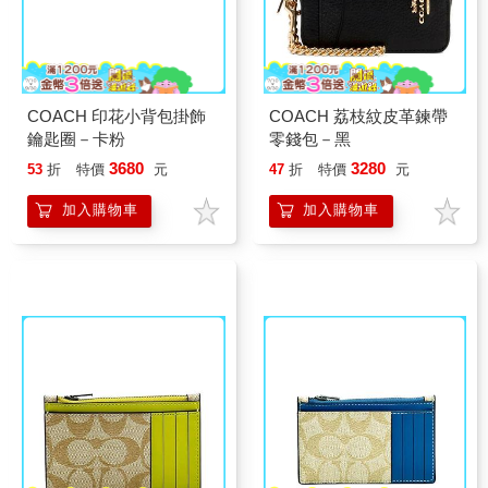
COACH 印花小背包掛飾
COACH 荔枝紋皮革鍊帶
鑰匙圈－卡粉
零錢包－黑
3680
3280
53
折
特價
元
47
折
特價
元
加入購物車
加入購物車