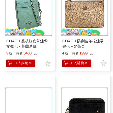
COACH 荔枝紋皮革鍊帶
COACH 防刮皮革拉鍊零
零錢包－莫蘭迪綠
錢包－奶茶金
3480
1999
5
折
特價
元
4
折
特價
元
加入購物車
加入購物車