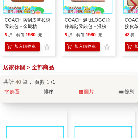
COACH 防刮皮革拉鍊
COACH 滿版LOGO拉
COA
零錢包－金屬桔
鍊鑰匙零錢包－淺粉
接皮
粉
1980
1980
5
折
特價
元
5
折
特價
元
42
折
加入購物車
加入購物車
居家休閒 > 全部商品
共計
40
筆， 頁數
1
/1
篩選
排序
圖片
條列