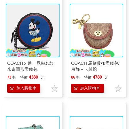
COACH x 迪士尼聯名款
COACH 馬蹄璇扣零錢包/
米奇圓形零錢包
吊飾－卡其駝
4380
4780
73
折
特價
元
86
折
特價
元
加入購物車
加入購物車