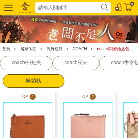
0
首頁
＞
居家休閒
＞
流行包袋
＞
COACH
＞
coach零錢/鑰匙包
coach中/短夾
coach長夾
coach手拿
暢銷榜
TOP
TOP
1
2