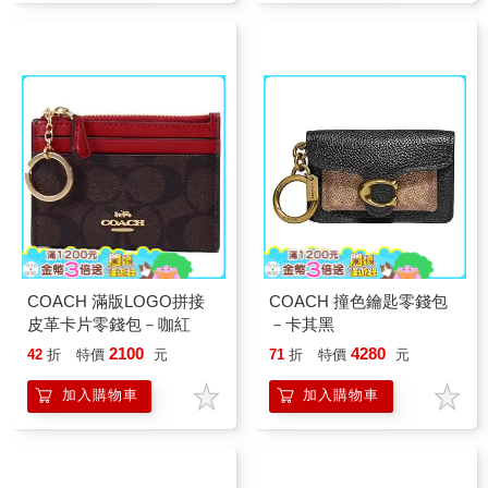
COACH 滿版LOGO拼接
COACH 撞色鑰匙零錢包
皮革卡片零錢包－咖紅
－卡其黑
2100
4280
42
折
特價
元
71
折
特價
元
加入購物車
加入購物車