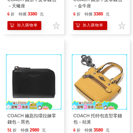
－天蠍座
－金牛座
3380
3380
6
折
特價
元
6
折
特價
元
加入購物車
加入購物車
COACH 鑰匙扣環拉鍊零
COACH 托特包造型零錢
錢包－黑色
包－桔黃
2980
3580
51
折
特價
元
6
折
特價
元