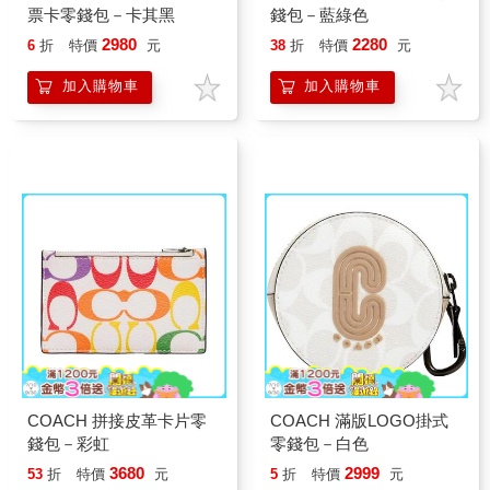
票卡零錢包－卡其黑
錢包－藍綠色
2980
2280
6
折
特價
元
38
折
特價
元
加入購物車
加入購物車
COACH 拼接皮革卡片零
COACH 滿版LOGO掛式
錢包－彩虹
零錢包－白色
3680
2999
53
折
特價
元
5
折
特價
元