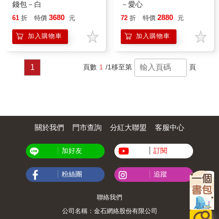
錢包－白
－愛心
3680
2880
61
折
特價
元
72
折
特價
元
加入購物車
加入購物車
1
頁數
1
/1
移至第
頁
關於我們
門市查詢
分紅大聯盟
客服中心
加好友
訂閱
粉絲團
追蹤
聯絡我們
公司名稱：金石網絡股份有限公司