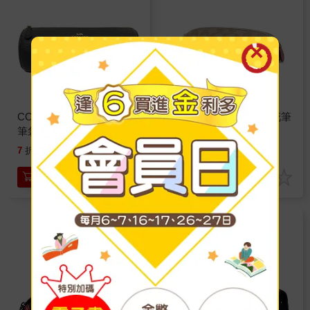
COACH 鵝卵石皮革圓筒
COACH C－LOGO印花筆
筆袋－黑色
帶/化妝包－愛心
3980
2880
7
折
特價
元
74
折
特價
元
加入購物車
加入購物車