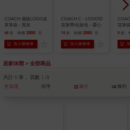
COACH 滿版LOGO皮
COACH C－LOGO印
COA
革筆袋－黑灰
花筆帶/化妝包－愛心
花筆
2880
2880
48
折
特價
元
74
折
特價
元
5
折
加入購物車
加入購物車
居家休閒 > 全部商品
共計
6
筆， 頁數
1
/1
篩選
排序
圖片
條列