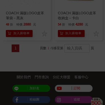
COACH 滿版LOGO皮革
COACH 滿版LOGO皮革
筆袋－黑灰
收納盒－卡白
2880
4280
48
折
特價
元
54
折
特價
元
加入購物車
加入購物車
1
頁數
1
/1
移至第
頁
關於我們
門市查詢
分紅大聯盟
客服中心
加好友
訂閱
粉絲團
追蹤