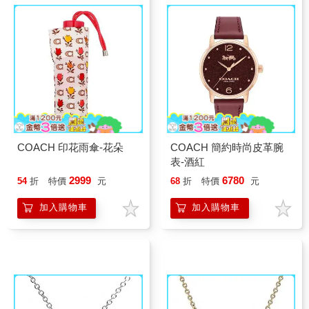
COACH 印花雨傘-花朵
COACH 簡約時尚皮革腕
表-酒紅
2999
6780
54
折
特價
元
68
折
特價
元
加入購物車
加入購物車