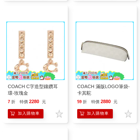
COACH C字造型鑲鑽耳
COACH 滿版LOGO筆袋-
環-玫瑰金
卡其駝
2280
2880
7
折
特價
元
59
折
特價
元
加入購物車
加入購物車