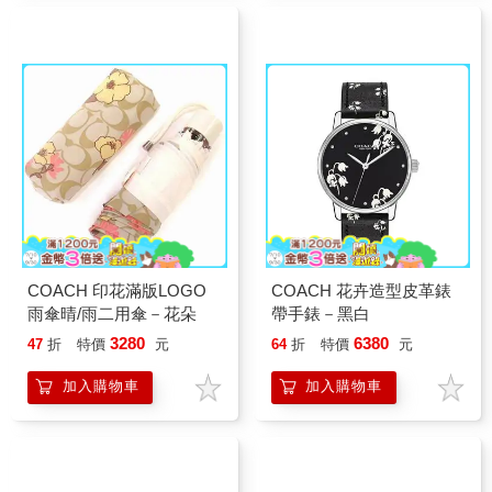
COACH 印花滿版LOGO
COACH 花卉造型皮革錶
雨傘晴/雨二用傘－花朵
帶手錶－黑白
3280
6380
47
折
特價
元
64
折
特價
元
加入購物車
加入購物車