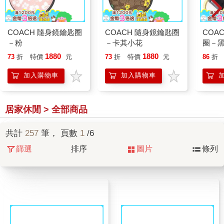
COACH 隨身鏡鑰匙圈
COACH 隨身鏡鑰匙圈
COA
－粉
－卡其小花
圈－
1880
1880
73
折
特價
元
73
折
特價
元
86
折
加入購物車
加入購物車
居家休閒 > 全部商品
共計
257
筆， 頁數
1
/6
篩選
排序
圖片
條列