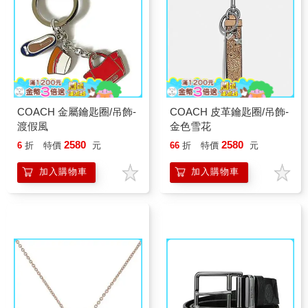
COACH 金屬鑰匙圈/吊飾-
COACH 皮革鑰匙圈/吊飾-
渡假風
金色雪花
2580
2580
6
折
特價
元
66
折
特價
元
加入購物車
加入購物車