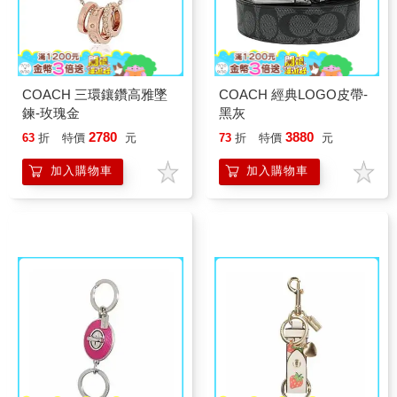
COACH 三環鑲鑽高雅墜
COACH 經典LOGO皮帶-
鍊-玫瑰金
黑灰
2780
3880
63
折
特價
元
73
折
特價
元
加入購物車
加入購物車