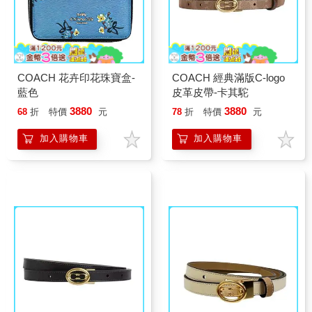
COACH 花卉印花珠寶盒-
COACH 經典滿版C-logo
藍色
皮革皮帶-卡其駝
3880
3880
68
折
特價
元
78
折
特價
元
加入購物車
加入購物車