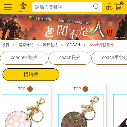
0
首頁
＞
居家休閒
＞
流行包袋
＞
COACH
＞
coach穿搭配件
coach中/短夾
coach長夾
coach手拿
暢銷榜
TOP
TOP
1
2