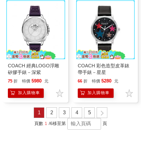
COACH 經典LOGO浮雕
COACH 彩色造型皮革錶
矽膠手錶－深紫
帶手錶－星星
5980
5280
75
折
特價
元
66
折
特價
元
加入購物車
加入購物車
1
2
3
4
5
頁數
1
/6
移至第
頁