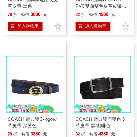
革皮帶-黑色
PVC雙面雙色皮革皮帶-黑
色
3880
4980
78
折
特價
元
82
折
特價
元
加入購物車
加入購物車
COACH 經典雙C-logo皮
COACH 經典雙面雙色皮
革皮帶-深藍色
革皮帶-黑/咖啡色
3880
4880
78
折
特價
元
82
折
特價
元