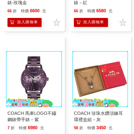
錶-玫瑰金
錶－紅
6600
6580
66
折
特價
元
66
折
特價
元
加入購物車
加入購物車
COACH 馬車LOGO不鏽
COACH 珍珠水鑽項鍊耳
鋼錶帶手錶－紫
環禮盒組－灰
6980
3450
7
折
特價
元
58
折
特價
元