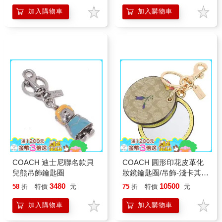
加入購物車
加入購物車
COACH 迪士尼聯名款貝
COACH 圓形印花皮革化
兒熊吊飾鑰匙圈
妝鏡鑰匙圈/吊飾-淺卡其淺
黃小花
3480
10500
58
折
特價
元
75
折
特價
元
加入購物車
加入購物車