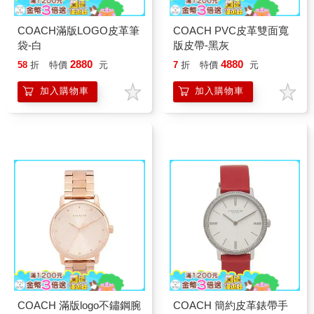
COACH滿版LOGO皮革筆
COACH PVC皮革雙面寬
袋-白
版皮帶-黑灰
2880
4880
58
折
特價
元
7
折
特價
元
加入購物車
加入購物車
COACH 滿版logo不鏽鋼腕
COACH 簡約皮革錶帶手