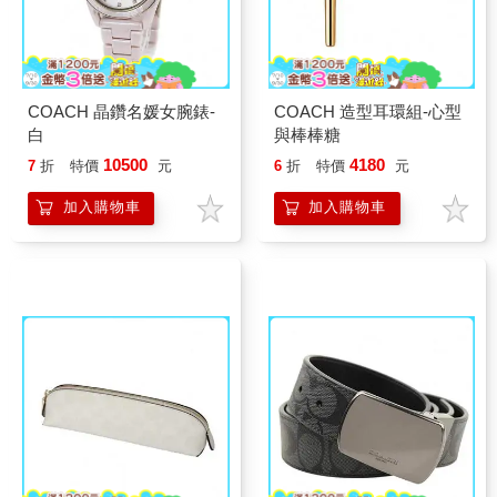
COACH 晶鑽名媛女腕錶-
COACH 造型耳環組-心型
白
與棒棒糖
10500
4180
7
折
特價
元
6
折
特價
元
加入購物車
加入購物車