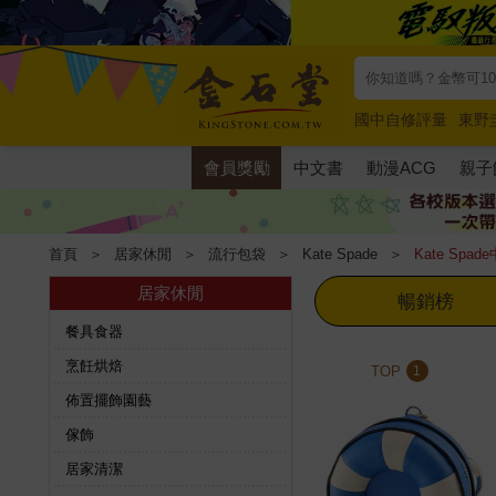
國中自修評量
東野
唯紅花綻放
奧德賽
會員獎勵
中文書
動漫ACG
親子
首頁
＞
居家休閒
＞
流行包袋
＞
Kate Spade
＞
Kate Spad
居家休閒
暢銷榜
餐具食器
烹飪烘焙
TOP
1
佈置擺飾園藝
傢飾
居家清潔