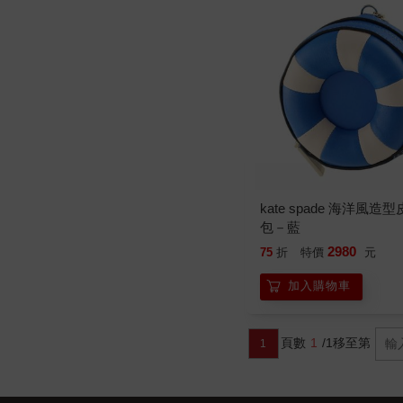
kate spade 海洋風造
包－藍
2980
75
折
特價
元
加入購物車
頁數
1
/1
移至第
1