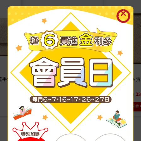
翻蓋手拿包
kate spade 迪士尼聯名皮革短夾
kate spa
－黑白
金
4280
33
71
折
特價
元
68
折
特價
加入購物車
加入購物