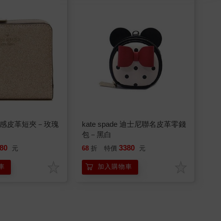
de 質感皮革短夾－玫瑰
kate spade 迪士尼聯名皮革零錢
包－黑白
80
3380
元
68
折
特價
元
車
加入購物車