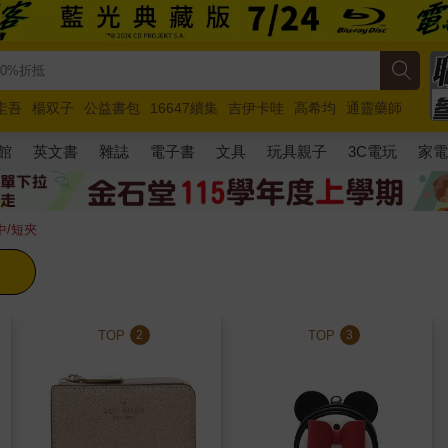
圭吾
楊双子
公益書包
16647續集
吉伊卡哇
高希均
通靈藥師
路邊攤新作
馬斯克
玩具總動員5
超慢跑
館
英文書
雜誌
電子書
文具
玩具親子
3C電玩
家
e中/短夾
TOP
TOP
2
3