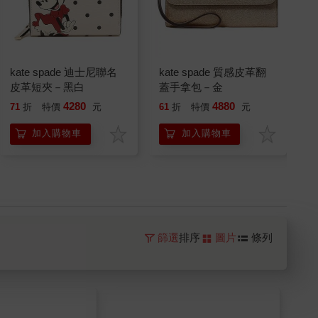
kate spade 迪士尼聯名
kate spade 質感皮革翻
皮革短夾－黑白
蓋手拿包－金
4280
4880
71
折
特價
元
61
折
特價
元
加入購物車
加入購物車
篩選
排序
圖片
條列