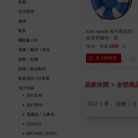
收納
生活雜貨
傢俱
寢具
kate spade 海洋風造型
皮革零錢包－藍
機能服 | 鞋
2980
75
折
特價
元
保健｜醫材｜防疫
加入購物車
服飾｜鞋襪
眼鏡｜飾品配件
旅遊用品 | 行李箱
居家休閒 > 全部商
流行包袋
流行女包
共計
5
筆， 頁數
1
/1
流行男包
電腦包 / 公事包
COACH
MICHAEL KORS