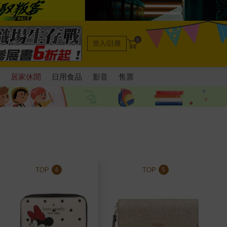
0
登入/註冊
電
居家休閒
日用食品
影音
售票
TOP
TOP
4
5