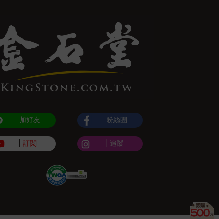
加好友
粉絲團
訂閱
追蹤