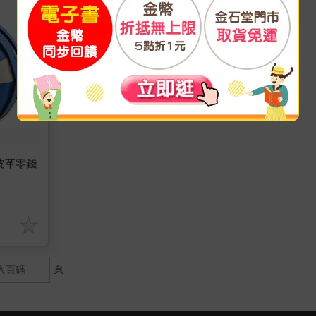
型皮革零錢
頁