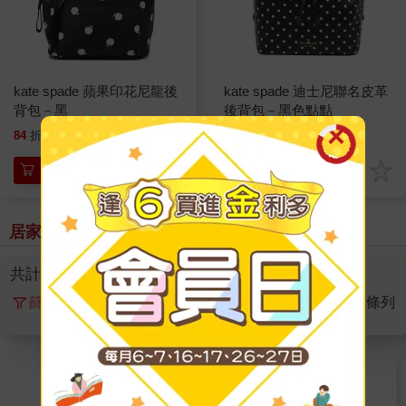
kate spade 蘋果印花尼龍後
kate spade 迪士尼聯名皮革
背包－黑
後背包－黑色點點
5880
6880
84
折
特價
元
77
折
特價
元
加入購物車
加入購物車
居家休閒 > 全部商品
共計
2
筆， 頁數
1
/1
篩選
排序
圖片
條列