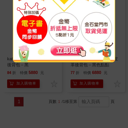
kate spade 蘋果印花尼龍
kate spade 迪士尼聯名皮
後背包－黑
革後背包－黑色點點
5880
6880
84
折
特價
元
77
折
特價
元
加入購物車
加入購物車
1
頁數
1
/1
移至第
頁