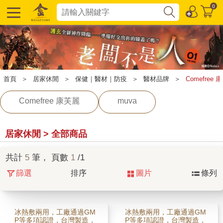
0
首頁
＞
居家休閒
＞
保健｜醫材｜防疫
＞
醫材品牌
＞
Comefree 
Comefree 康芙麗
muva
居家休閒 > 全部商品
共計
5
筆， 頁數
1
/1
篩選
排序
圖片
條列
冰熱敷兩用，工廠通過GM
冰熱敷兩用，工廠通過GM
P等多項認證，台灣製造，
P等多項認證，台灣製造，