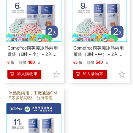
Comefree康芙麗冰熱兩用
Comefree康芙麗冰熱兩用
敷袋（6吋－小）－2入－
敷袋（9吋－中）－2入－
幸運草
幸運草
480
540
6
折
特價
元
63
折
特價
元
加入購物車
加入購物車
冰熱敷兩用，工廠通過GM
P等多項認證，台灣製造，
品質保證