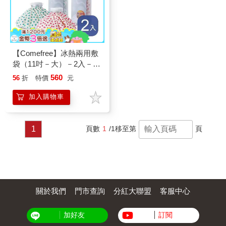
【Comefree】冰熱兩用敷
袋（11吋－大）－2入－紅
櫻花
560
56
折
特價
元
加入購物車
1
頁數
1
/1
移至第
頁
關於我們
門市查詢
分紅大聯盟
客服中心
加好友
訂閱