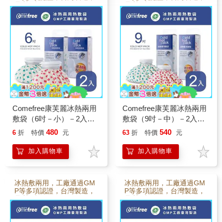
品質保證
品質保證
Comefree康芙麗冰熱兩用
Comefree康芙麗冰熱兩用
敷袋（6吋－小）－2入－
敷袋（9吋－中）－2入－
（幸運草＋紅櫻花）
（幸運草＋紅櫻花）
480
540
6
折
特價
元
63
折
特價
元
加入購物車
加入購物車
冰熱敷兩用，工廠通過GM
冰熱敷兩用，工廠通過GM
P等多項認證，台灣製造，
P等多項認證，台灣製造，
品質保證
品質保證