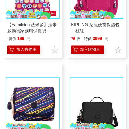
【Familidoo 法米多】法米
KIPLING 尼龍便當保溫包
多動物家族環保提袋－小
－桃紅
兔紫
199
3999
特價
元
76
折
特價
元
加入購物車
加入購物車