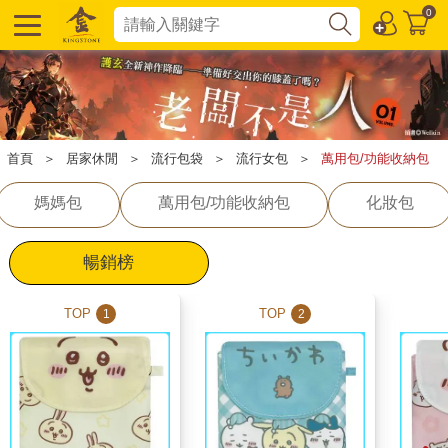
0
首頁
＞
居家休閒
＞
流行包袋
＞
流行女包
＞
萬用包/功能收納包
媽媽包
萬用包/功能收納包
化妝包
暢銷榜
TOP
TOP
1
2