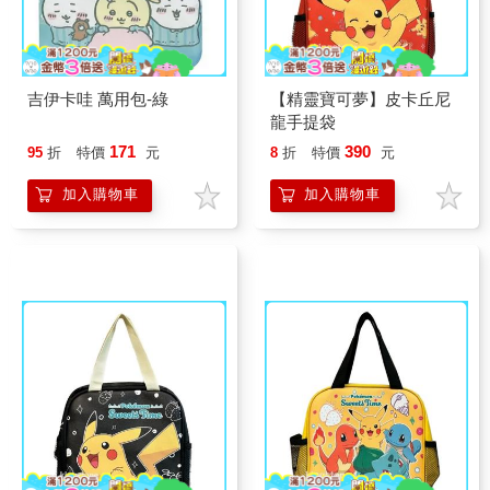
吉伊卡哇 萬用包-綠
【精靈寶可夢】皮卡丘尼
龍手提袋
171
390
95
折
特價
元
8
折
特價
元
加入購物車
加入購物車