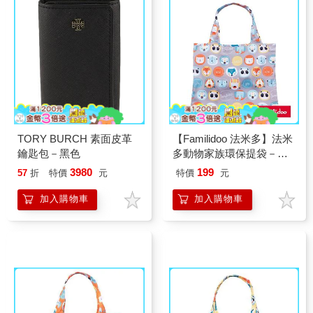
TORY BURCH 素面皮革
【Familidoo 法米多】法米
鑰匙包－黑色
多動物家族環保提袋－大
象灰
3980
199
57
折
特價
元
特價
元
加入購物車
加入購物車