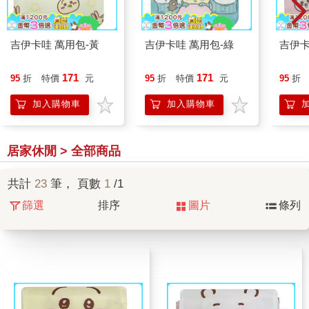
吉伊卡哇 萬用包-黃
吉伊卡哇 萬用包-綠
吉伊卡
171
171
95
折
特價
元
95
折
特價
元
95
折
加入購物車
加入購物車
居家休閒 > 全部商品
共計
23
筆， 頁數
1
/1
篩選
排序
圖片
條列