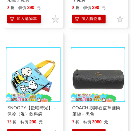
390
390
8
折
特價
元
8
折
特價
元
加入購物車
加入購物車
SNOOPY【歡唱時光】－
COACH 鵝卵石皮革圓筒
保冷（溫）飲料袋
筆袋－黑色
290
3980
73
折
特價
元
7
折
特價
元