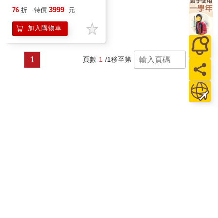
3999
76
折
特價
元
加入購物車
1
頁數
1
/1
移至第
頁
關於我們
門市查詢
分紅大聯盟
客服中心
加好友
訂閱
粉絲團
追蹤
聯絡我們
公司名稱：金石網絡股份有限公司
統編 : 70832800