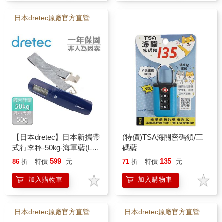
日本dretec原廠官方直營
【日本dretec】日本新攜帶
(特價)TSA海關密碼鎖/三
式行李秤-50kg-海軍藍(LS-
碼藍
107NV)
599
135
86
折
特價
元
71
折
特價
元
加入購物車
加入購物車
日本dretec原廠官方直營
日本dretec原廠官方直營