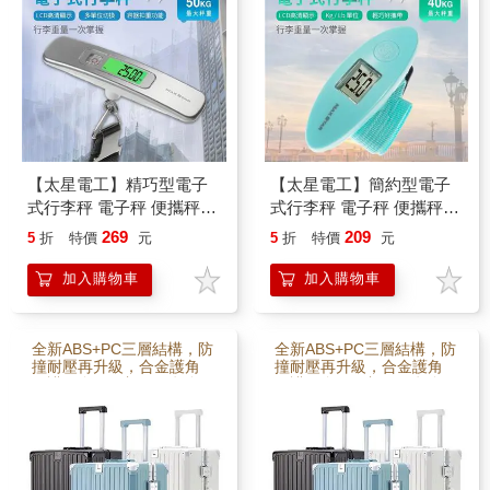
【太星電工】精巧型電子
【太星電工】簡約型電子
式行李秤 電子秤 便攜秤
式行李秤 電子秤 便攜秤
快遞 磅秤 包裹秤 50KG 手
快遞 磅秤 包裹秤 40KG 手
269
209
5
折
特價
元
5
折
特價
元
提秤 旅行秤 行李秤 出國
提秤 旅行秤 行李秤 出國
必備
必備
加入購物車
加入購物車
全新ABS+PC三層結構，防
全新ABS+PC三層結構，防
撞耐壓再升級，合金護角
撞耐壓再升級，合金護角
保護更全面。加厚三段金
保護更全面。加厚三段金
屬拉桿搭配手機架，追劇
屬拉桿搭配手機架，追劇
導航超便利。TSA海關鎖，
導航超便利。TSA海關鎖，
國際通關更安心。Type-C
國際通關更安心。Type-C
與USB雙充電孔，移動中
與USB雙充電孔，移動中
不怕沒電。摺疊杯架可放
不怕沒電。摺疊杯架可放
飲料雨傘，箱側掛勾輕鬆
飲料雨傘，箱側掛勾輕鬆