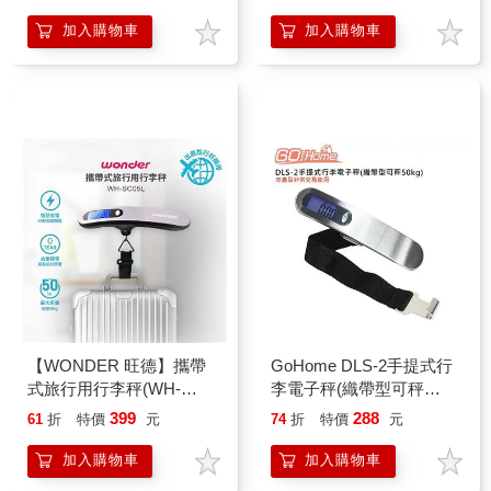
加入購物車
加入購物車
【WONDER 旺德】攜帶
GoHome DLS-2手提式行
式旅行用行李秤(WH-
李電子秤(織帶型可秤
SC05L)
50kg)
399
288
61
折
特價
元
74
折
特價
元
加入購物車
加入購物車