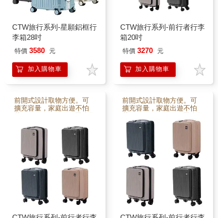
務差旅必備！
旅行與商
CTW旅行系列-星願鋁框行
CTW旅行系列-前行者行李
李箱28吋
箱20吋
3580
3270
特價
元
特價
元
加入購物車
加入購物車
前開式設計取物方便。可
前開式設計取物方便。可
擴充容量，家庭出遊不怕
擴充容量，家庭出遊不怕
裝不下。ABS+PC三層強化
裝不下。ABS+PC三層強化
材質，防撞耐壓更耐用。
材質，防撞耐壓更耐用。
加厚金屬拉桿＋手機架，
加厚金屬拉桿＋手機架，
追劇導航隨手搞定。TSA海
追劇導航隨手搞定。TSA海
關鎖，國際通關安心。36
關鎖，國際通關安心。36
0°萬向輪＋煞車，推行滑
0°萬向輪＋煞車，推行滑
順穩定。Type-C & USB雙
順穩定。Type-C & USB雙
充電孔，移動中不怕沒
充電孔，移動中不怕沒
電。行李箱推薦，旅行與
電。行李箱推薦，旅行與
商
商
CTW旅行系列-前行者行李
CTW旅行系列-前行者行李