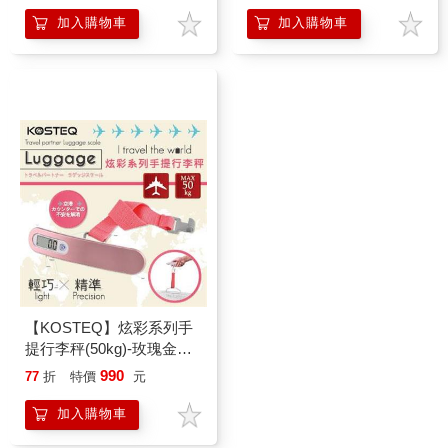
加入購物車
加入購物車
【KOSTEQ】炫彩系列手
提行李秤(50kg)-玫瑰金
(TLS-652PK)
990
77
折
特價
元
加入購物車