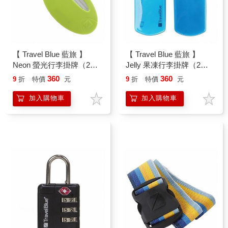
【 Travel Blue 藍旅 】
【 Travel Blue 藍旅 】
Neon 螢光行李掛牌（2入/
Jelly 果凍行李掛牌（2入/
組） 綠色 TB015－GR
組） 藍色 TB016－BL
360
360
9
折
特價
元
9
折
特價
元
加入購物車
加入購物車