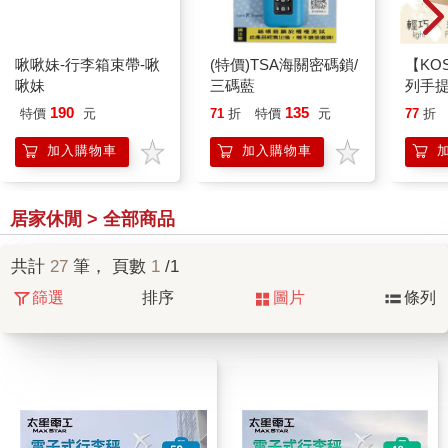
啾啾妹-行李箱束帶-啾
(特價)TSA海關密碼鎖/
【KO
啾妹
三碼藍
列手提行
香檳金 
190
135
特價
元
71
折
特價
元
77
折
加入購物車
加入購物車
居家休閒 > 全部商品
共計
27
筆， 頁數
1
/1
篩選
排序
圖片
條列