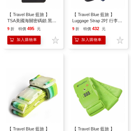
【 Travel Blue 藍旅 】
【 Travel Blue 藍旅 】
TSA美國海關密碼鎖 黑色
Luggage Strap 2吋 行李束
TB036－BK
帶 藍色 TB040－BL
495
432
9
折
特價
元
9
折
特價
元
加入購物車
加入購物車
【 Travel Blue 藍旅 】
【 Travel Blue 藍旅 】