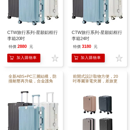
掛小包。360°萬向飛機
掛小包。360°萬向飛機
輪，推行滑順不卡卡。行
輪，推行滑順不卡卡。行
李箱推薦，家庭旅行、商
李箱推薦，家庭旅行、商
務差旅必備！
務差旅必備！
CTW旅行系列-星願鋁框行
CTW旅行系列-星願鋁框行
李箱20吋
李箱24吋
2880
3180
特價
元
特價
元
加入購物車
加入購物車
全新ABS+PC三層結構，防
前開式設計取物方便，20
撞耐壓再升級，合金護角
吋專屬筆電夾層，差旅更
保護更全面。加厚三段金
高效。可擴充容量，家庭
屬拉桿搭配手機架，追劇
出遊不怕裝不下。ABS+PC
導航超便利。TSA海關鎖，
三層強化材質，防撞耐壓
國際通關更安心。Type-C
更耐用。加厚金屬拉桿＋
與USB雙充電孔，移動中
手機架，追劇導航隨手搞
不怕沒電。摺疊杯架可放
定。TSA海關鎖，國際通關
飲料雨傘，箱側掛勾輕鬆
安心。360°萬向輪＋煞
掛小包。360°萬向飛機
車，推行滑順穩定。Type-
輪，推行滑順不卡卡。行
C & USB雙充電孔，移動中
李箱推薦，家庭旅行、商
不怕沒電。行李箱推薦，