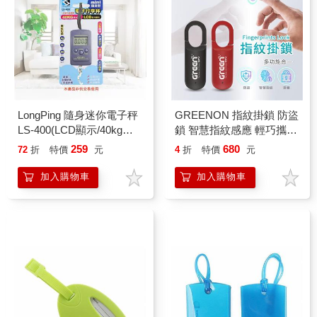
LongPing 隨身迷你電子秤
GREENON 指紋掛鎖 防盜
LS-400(LCD顯示/40kg
鎖 智慧指紋感應 輕巧攜帶
MAX)
型
259
680
72
折
特價
元
4
折
特價
元
加入購物車
加入購物車