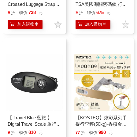
Crossed Luggage Strap 十
TSA美國海關密碼鎖 行李
字型行李束帶 綠色 TB042
束帶 綠色 TB043－GR
738
675
9
折
特價
元
9
折
特價
元
－GR
加入購物車
加入購物車
【 Travel Blue 藍旅 】
【KOSTEQ】炫彩系列手
Digital Travel Scale 旅行數
提行李秤(50kg)-香檳金
位行李秤 TB583
(TLS-651GY)
810
990
9
折
特價
元
77
折
特價
元