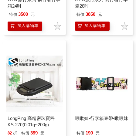
箱24吋
箱28吋
3500
3850
特價
元
特價
元
加入購物車
加入購物車
LongPing 高精密珠寶秤
啾啾妹-行李箱束帶-啾啾妹
KS-270(0.01g~200g)
399
190
82
折
特價
元
特價
元