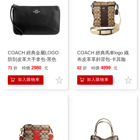
COACH 經典金屬LOGO
COACH 經典馬車logo 織
防刮皮革大手拿包-黑色
布皮革革斜背包-卡其咖
2980
4999
71
折
特價
元
82
折
特價
元
加入購物車
加入購物車