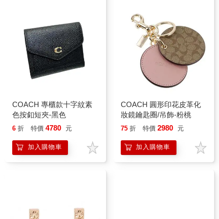
COACH 專櫃款十字紋素
COACH 圓形印花皮革化
色按釦短夾-黑色
妝鏡鑰匙圈/吊飾-粉桃
4780
2980
6
折
特價
元
75
折
特價
元
加入購物車
加入購物車