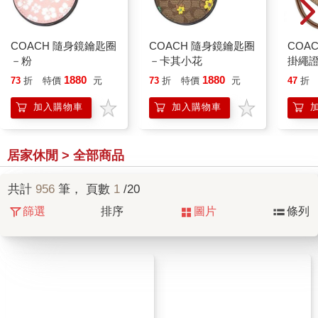
COACH 隨身鏡鑰匙圈
COACH 隨身鏡鑰匙圈
COA
－粉
－卡其小花
掛繩
1880
1880
73
折
特價
元
73
折
特價
元
47
折
加入購物車
加入購物車
居家休閒 > 全部商品
共計
956
筆， 頁數
1
/20
篩選
排序
圖片
條列