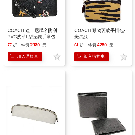
COACH 迪士尼聯名防刮
COACH 動物斑紋手掛包-
PVC皮革L型拉鍊手拿包-
斑馬紋
黑
2980
4280
77
折
特價
元
61
折
特價
元
加入購物車
加入購物車