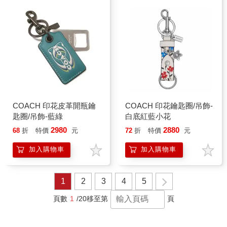
COACH 印花皮革開瓶鑰
COACH 印花鑰匙圈/吊飾-
匙圈/吊飾-藍綠
白底紅藍小花
2980
2880
68
折
特價
元
72
折
特價
元
加入購物車
加入購物車
1
2
3
4
5
頁數
1
/20
移至第
頁