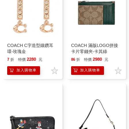
COACH C字造型鑲鑽耳
COACH 滿版LOGO拼接
環-玫瑰金
卡片零錢夾-卡其綠
2280
2980
7
折
特價
元
86
折
特價
元
加入購物車
加入購物車