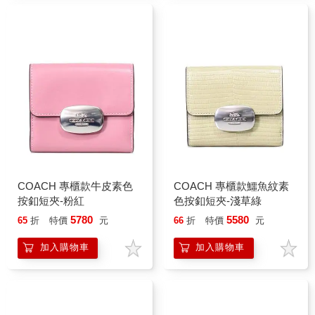
COACH 專櫃款牛皮素色
COACH 專櫃款鱷魚紋素
按釦短夾-粉紅
色按釦短夾-淺草綠
5780
5580
65
折
特價
元
66
折
特價
元
加入購物車
加入購物車