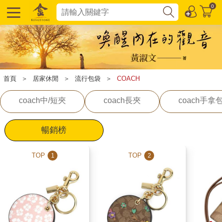
0
首頁
＞
居家休閒
＞
流行包袋
＞
COACH
coach中/短夾
coach長夾
coach手拿
暢銷榜
TOP
TOP
1
2