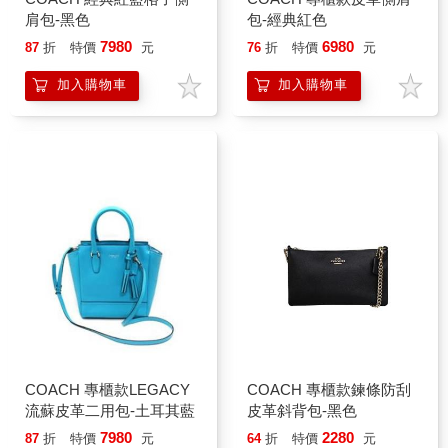
肩包-黑色
包-經典紅色
7980
6980
87
折
特價
元
76
折
特價
元
加入購物車
加入購物車
COACH 專櫃款LEGACY
COACH 專櫃款鍊條防刮
流蘇皮革二用包-土耳其藍
皮革斜背包-黑色
7980
2280
87
折
特價
元
64
折
特價
元