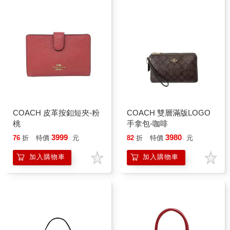
COACH 皮革按釦短夾-粉
COACH 雙層滿版LOGO
桃
手拿包-咖啡
3999
3980
76
折
特價
元
82
折
特價
元
加入購物車
加入購物車