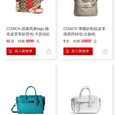
COACH 經典馬車logo 織
COACH 專櫃款蛇紋皮革
布皮革革斜背包-卡其桔紅
側肩托特包-古銅色
4999
10800
82
折
特價
元
9
折
特價
元
加入購物車
加入購物車