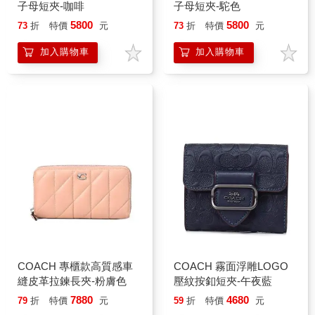
子母短夾-咖啡
子母短夾-駝色
5800
5800
73
折
特價
元
73
折
特價
元
加入購物車
加入購物車
COACH 專櫃款高質感車
COACH 霧面浮雕LOGO
縫皮革拉鍊長夾-粉膚色
壓紋按釦短夾-午夜藍
7880
4680
79
折
特價
元
59
折
特價
元