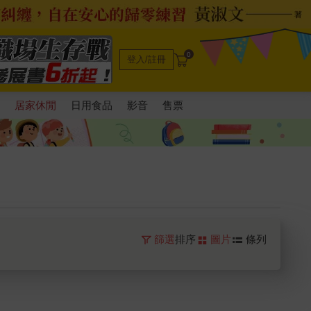
0
登入/註冊
電
居家休閒
日用食品
影音
售票
篩選
排序
圖片
條列