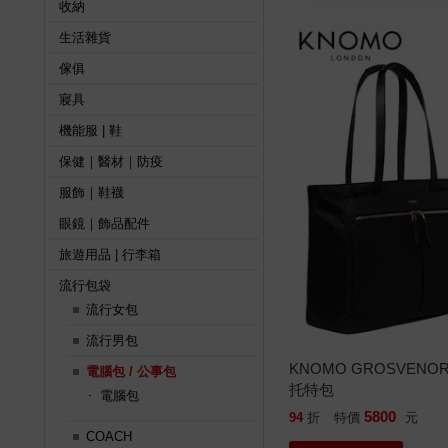
收納
生活雜貨
傢俱
寢具
機能服 | 鞋
保健｜醫材｜防疫
服飾｜鞋襪
眼鏡｜飾品配件
旅遊用品 | 行李箱
流行包袋
流行女包
流行男包
KNOMO GROSVENO
電腦包 / 公事包
托特包
電腦包
5800
94
折
特價
元
COACH