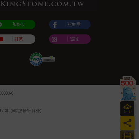
加好友
粉絲團
訂閱
追蹤
000-6
會
~17:30 (國定例假日除外)
員
日