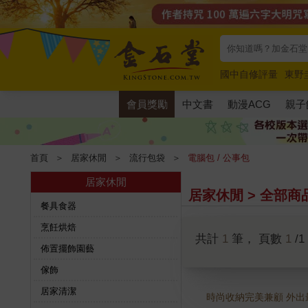
國中自修評量
東野
唯紅花綻放
奧德賽
會員獎勵
中文書
動漫ACG
親子
首頁
＞
居家休閒
＞
流行包袋
＞
電腦包 / 公事包
居家休閒
居家休閒 > 全部商
餐具食器
烹飪烘焙
共計
1
筆， 頁數
1
/1
佈置擺飾園藝
傢飾
居家清潔
時尚收納完美兼顧 外出