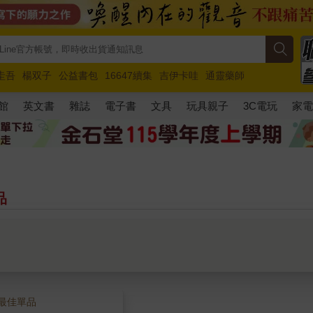
圭吾
楊双子
公益書包
16647續集
吉伊卡哇
通靈藥師
路邊攤新作
馬斯克
玩具總動員5
超慢跑
館
英文書
雜誌
電子書
文具
玩具親子
3C電玩
家
品
最佳單品