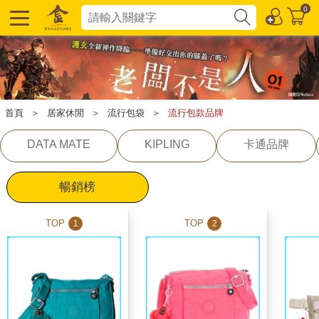
0
首頁
＞
居家休閒
＞
流行包袋
＞
流行包款品牌
DATA MATE
KIPLING
卡通品牌
暢銷榜
TOP
TOP
1
2