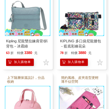
Kipling 尼龍雙拉鍊肩背/斜
KIPLING 多口袋尼龍腰包
背包－冰霜綠
－藍底彩繪花朵
3380
3880
63
折
特價
元
78
折
特價
元
加入購物車
加入購物車
上下隔層保溫設計，分品
簡約風格、皮夾造型更輕
收納
薄不佔空間