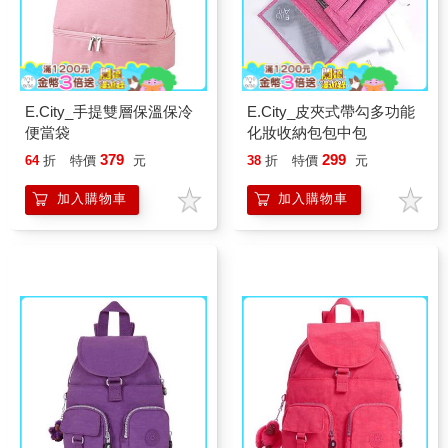
E.City_手提雙層保溫保冷
E.City_皮夾式帶勾多功能
便當袋
化妝收納包包中包
379
299
64
折
特價
元
38
折
特價
元
加入購物車
加入購物車