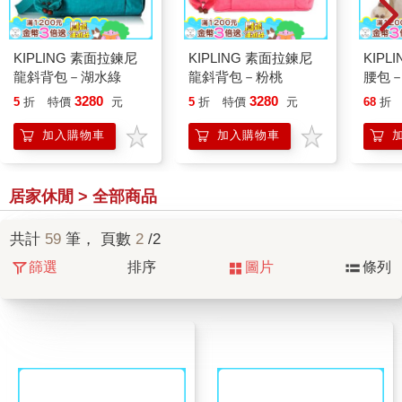
KIPLING 素面拉鍊尼
KIPLING 素面拉鍊尼
KIPL
龍斜背包－湖水綠
龍斜背包－粉桃
腰包
3280
3280
5
折
特價
元
5
折
特價
元
68
折
加入購物車
加入購物車
居家休閒 > 全部商品
共計
59
筆， 頁數
2
/2
篩選
排序
圖片
條列