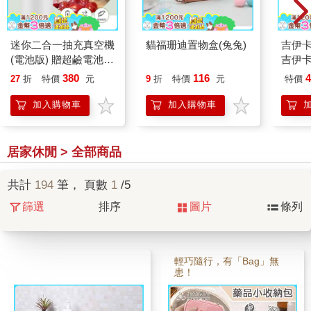
迷你二合一抽充真空機
貓福珊迪置物盒(兔兔)
吉伊卡
(電池版) 贈超鹼電池
吉伊
AAA4入組 旅行收納
380
116
4
27
折
特價
元
9
折
特價
元
特價
衣物壓縮 食品密封保
鮮袋
加入購物車
加入購物車
居家休閒 > 全部商品
共計
194
筆， 頁數
1
/5
篩選
排序
圖片
條列
輕巧隨行，有「Bag」無
患！