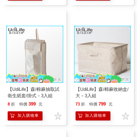
【UdiLife】森/棉麻抽取試
【UdiLife】森/棉麻收納盒/
衛生紙套/掛式－3入組
大－3入組
399
799
8
折
特價
元
73
折
特價
元
加入購物車
加入購物車