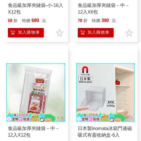
食品級加厚夾鏈袋-小-16入
食品級加厚夾鏈袋－中－
X12包
12入X6包
680
390
68
折
特價
元
78
折
特價
元
加入購物車
加入購物車
食品級加厚夾鏈袋－中－
日本製inomata冰箱門邊磁
12入X12包
吸式有蓋收納盒-6入