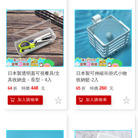
日本製透明蓋可視餐具/文
日本製可伸縮吊掛式小物
具收納盒－長型－4入
收納籃-2入
448
260
64
折
特價
元
65
折
特價
元
加入購物車
加入購物車