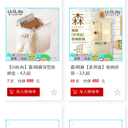
【UdiLife】森/棉麻深型收
森/棉麻【多用途】收納掛
納盒－4入組
袋－3入組
699
480
7
折
特價
元
69
折
特價
元
加入購物車
加入購物車