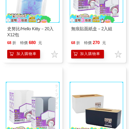
史努比/Hello Kitty－20入
無痕貼面紙盒－2入組
X12包
680
270
68
折
特價
元
68
折
特價
元
加入購物車
加入購物車