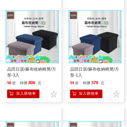
品田日居/麻布收納椅凳/方
品田日居/麻布收納椅凳/方
形-3入
形-1入
806
379
58
折
特價
元
54
折
特價
元
加入購物車
加入購物車