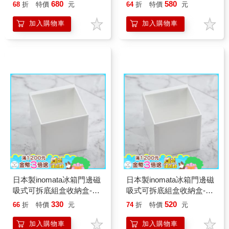
680
580
68
折
特價
元
64
折
特價
元
加入購物車
加入購物車
日本製inomata冰箱門邊磁
日本製inomata冰箱門邊磁
吸式可拆底組盒收納盒-3
吸式可拆底組盒收納盒-6
入
入
330
520
66
折
特價
元
74
折
特價
元
加入購物車
加入購物車