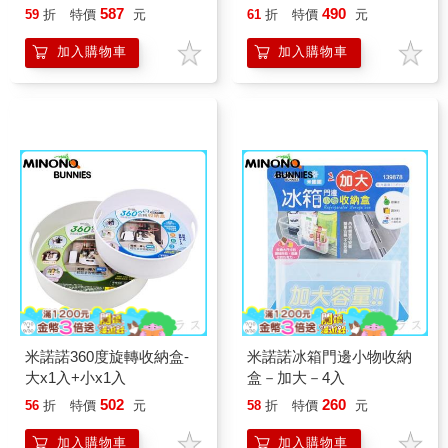
587
490
59
折
特價
元
61
折
特價
元
加入購物車
加入購物車
米諾諾360度旋轉收納盒-
米諾諾冰箱門邊小物收納
大x1入+小x1入
盒－加大－4入
502
260
56
折
特價
元
58
折
特價
元
加入購物車
加入購物車