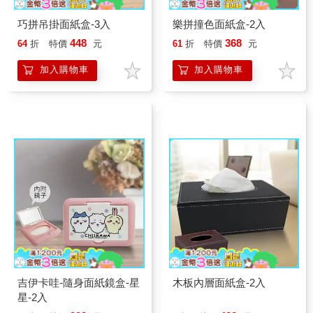
巧拼吊掛面紙盒-3入
樂拼撞色面紙盒-2入
448
368
64
折
特價
元
61
折
特價
元
加入購物車
加入購物車
吉伊卡哇-隨身面紙鏡盒-星
木板內層面紙盒-2入
星-2入