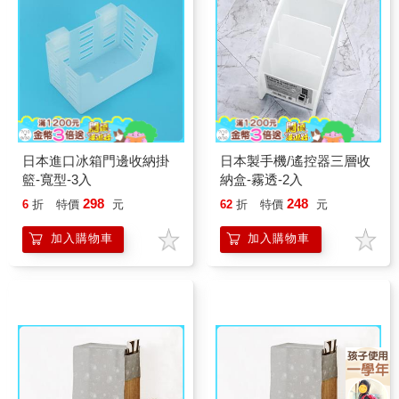
日本進口冰箱門邊收納掛
日本製手機/遙控器三層收
籃-寬型-3入
納盒-霧透-2入
298
248
6
折
特價
元
62
折
特價
元
加入購物車
加入購物車