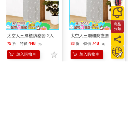
商品
分類
太空人三層櫃防塵套-2入
太空人三層櫃防塵套-4入
448
748
75
折
特價
元
83
折
特價
元
加入購物車
加入購物車
1
2
3
4
5
頁數
1
/5
移至第
頁
關於我們
門市查詢
分紅大聯盟
客服中心