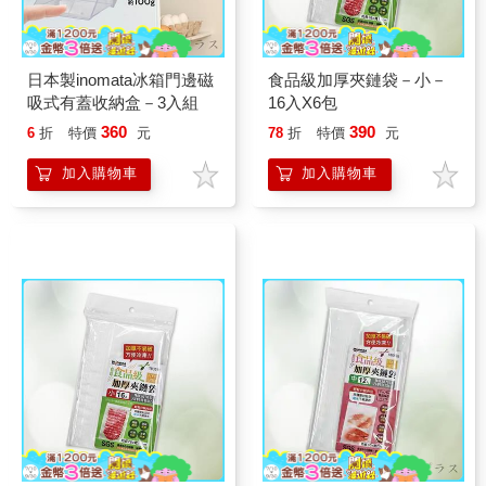
日本製inomata冰箱門邊磁
食品級加厚夾鏈袋－小－
吸式有蓋收納盒－3入組
16入X6包
360
390
6
折
特價
元
78
折
特價
元
加入購物車
加入購物車