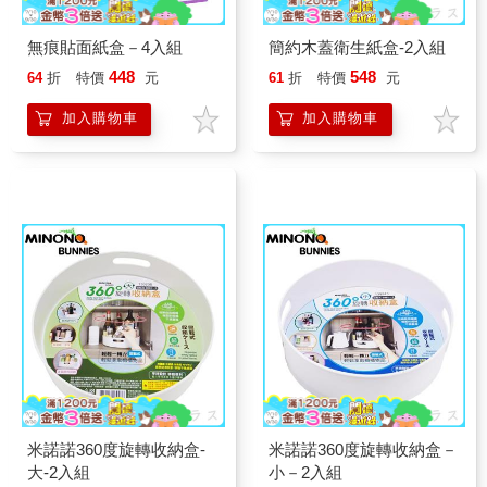
無痕貼面紙盒－4入組
簡約木蓋衛生紙盒-2入組
448
548
64
折
特價
元
61
折
特價
元
加入購物車
加入購物車
米諾諾360度旋轉收納盒-
米諾諾360度旋轉收納盒－
大-2入組
小－2入組