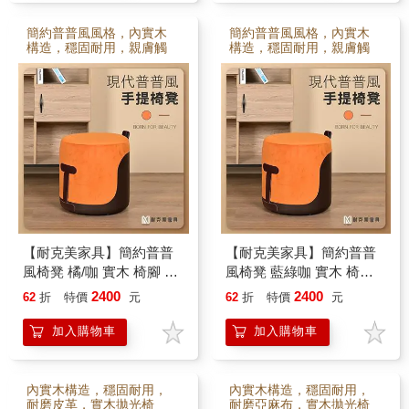
簡約普普風風格，內實木
簡約普普風風格，內實木
構造，穩固耐用，親膚觸
構造，穩固耐用，親膚觸
感，小孩大人很愛
感，小孩大人很愛
【耐克美家具】簡約普普
【耐克美家具】簡約普普
風椅凳 橘/咖 實木 椅腳 椅
風椅凳 藍綠咖 實木 椅腳
凳 / 客廳 腳凳 兒童 換鞋椅
椅凳 / 客廳 腳凳 兒童 換鞋
2400
2400
62
折
特價
元
62
折
特價
元
沙發 茶几 矮凳 單椅 門口
椅 沙發 茶几 矮凳 單椅 門
板凳
口 板凳
加入購物車
加入購物車
內實木構造，穩固耐用，
內實木構造，穩固耐用，
耐磨皮革，實木拋光椅
耐磨亞麻布，實木拋光椅