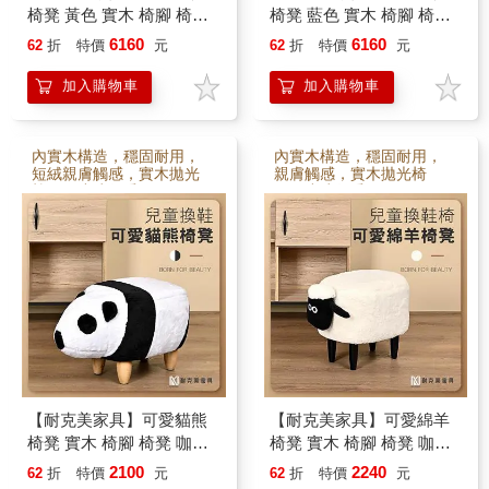
椅凳 黃色 實木 椅腳 椅凳 /
椅凳 藍色 實木 椅腳 椅凳 /
客廳 腳凳 兒童 換鞋椅 沙
客廳 腳凳 兒童 換鞋椅 沙
6160
6160
62
折
特價
元
62
折
特價
元
發 茶几 矮凳 單椅 門口 板
發 茶几 矮凳 單椅 門口 板
凳
凳
加入購物車
加入購物車
內實木構造，穩固耐用，
內實木構造，穩固耐用，
短絨親膚觸感，實木拋光
親膚觸感，實木拋光椅
椅腳，小孩很愛
腳，小孩很愛
【耐克美家具】可愛貓熊
【耐克美家具】可愛綿羊
椅凳 實木 椅腳 椅凳 咖啡 /
椅凳 實木 椅腳 椅凳 咖啡 /
客廳 腳凳 兒童 換鞋椅 沙
客廳 腳凳 兒童 換鞋椅 沙
2100
2240
62
折
特價
元
62
折
特價
元
發 茶几 矮凳 單椅 門口 板
發 茶几 矮凳 單椅 門口 板