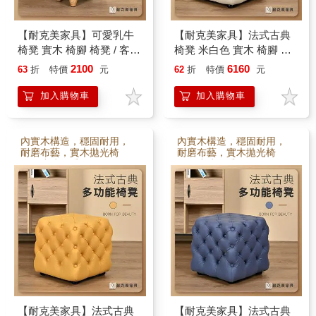
【耐克美家具】可愛乳牛
【耐克美家具】法式古典
椅凳 實木 椅腳 椅凳 / 客廳
椅凳 米白色 實木 椅腳 椅
腳凳 兒童 換鞋椅 沙發 茶
凳 / 客廳 腳凳 兒童 換鞋椅
2100
6160
63
折
特價
元
62
折
特價
元
几 恐龍 矮凳 單椅 門口 板
沙發 茶几 矮凳 單椅 門口
凳
板凳
加入購物車
加入購物車
內實木構造，穩固耐用，
內實木構造，穩固耐用，
耐磨布藝，實木拋光椅
耐磨布藝，實木拋光椅
腳，小孩很愛
腳，小孩很愛
【耐克美家具】法式古典
【耐克美家具】法式古典