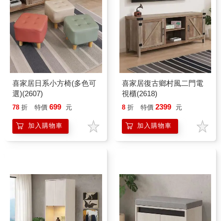
喜家居日系小方椅(多色可
喜家居復古鄉村風二門電
選)(2607)
視櫃(2618)
699
2399
78
折
特價
元
8
折
特價
元
加入購物車
加入購物車