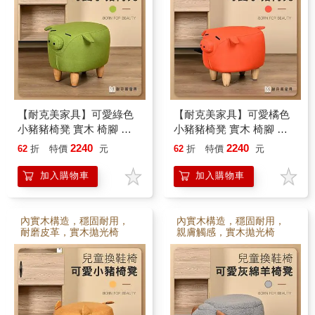
【耐克美家具】可愛綠色
【耐克美家具】可愛橘色
小豬豬椅凳 實木 椅腳 椅
小豬豬椅凳 實木 椅腳 椅
凳 / 客廳 腳凳 兒童 換鞋椅
凳 / 客廳 腳凳 兒童 換鞋椅
2240
2240
62
折
特價
元
62
折
特價
元
沙發 茶几 矮凳 單椅 門口
沙發 茶几 矮凳 單椅 門口
板凳
板凳
加入購物車
加入購物車
內實木構造，穩固耐用，
內實木構造，穩固耐用，
耐磨皮革，實木拋光椅
親膚觸感，實木拋光椅
腳，小孩很愛
腳，小孩很愛