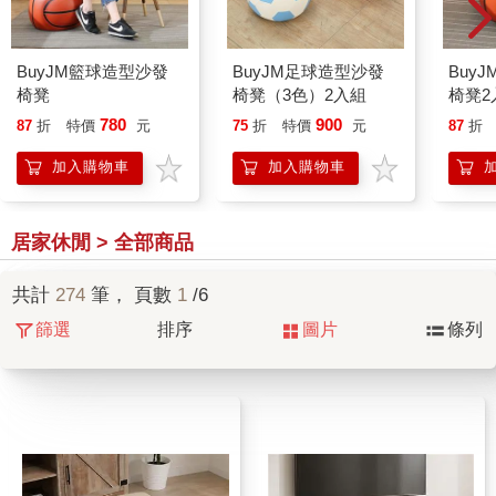
BuyJM籃球造型沙發
BuyJM足球造型沙發
Buy
椅凳
椅凳（3色）2入組
椅凳2
780
900
87
折
特價
元
75
折
特價
元
87
折
加入購物車
加入購物車
居家休閒 > 全部商品
共計
274
筆， 頁數
1
/6
篩選
排序
圖片
條列