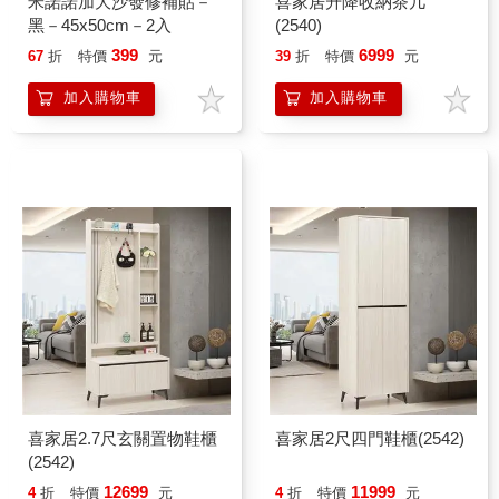
米諾諾加大沙發修補貼－
喜家居升降收納茶几
黑－45x50cm－2入
(2540)
399
6999
67
折
特價
元
39
折
特價
元
加入購物車
加入購物車
喜家居2.7尺玄關置物鞋櫃
喜家居2尺四門鞋櫃(2542)
(2542)
12699
11999
4
折
特價
元
4
折
特價
元