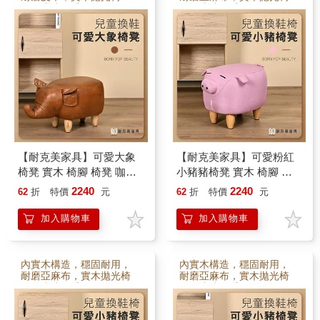
腳，小孩很愛
腳，小孩很愛
【耐克美家具】可愛大象
【耐克美家具】可愛粉紅
椅凳 實木 椅腳 椅凳 咖啡 /
小豬豬椅凳 實木 椅腳 椅
客廳 腳凳 兒童 換鞋椅 沙
凳 / 客廳 腳凳 兒童 換鞋椅
2240
2240
62
折
特價
元
62
折
特價
元
發 茶几 矮凳 單椅 門口 板
沙發 茶几 矮凳 單椅 門口
凳
板凳
加入購物車
加入購物車
內實木構造，穩固耐用，
內實木構造，穩固耐用，
耐磨亞麻布，實木拋光椅
耐磨亞麻布，實木拋光椅
腳，小孩很愛
腳，小孩很愛