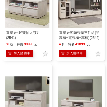
喜家居4尺雙抽大茶几
喜家居客廳視聽三件組(半
(2541)
高櫃+電視櫃+高櫃)(2542)
9999
41899
39
折
特價
元
4
折
特價
元
加入購物車
加入購物車