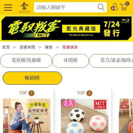
0
首頁
＞
居家休閒
＞
傢俱
＞
客廳傢俱
電視櫃/視廳櫃
休閒椅
茶几/邊桌/咖啡
暢銷榜
TOP
TOP
1
2