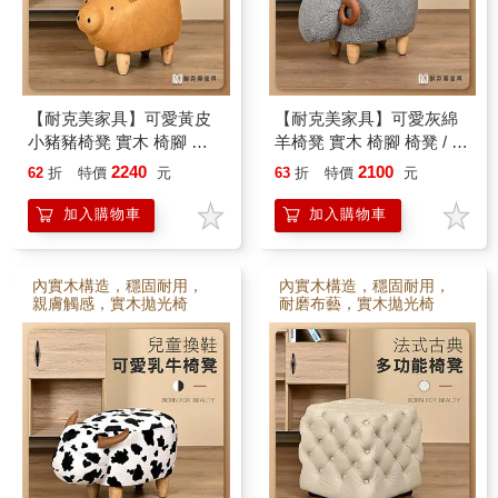
【耐克美家具】可愛黃皮
【耐克美家具】可愛灰綿
小豬豬椅凳 實木 椅腳 椅
羊椅凳 實木 椅腳 椅凳 / 客
凳 / 客廳 腳凳 兒童 換鞋椅
廳 腳凳 兒童 換鞋椅 沙發
2240
2100
62
折
特價
元
63
折
特價
元
沙發 茶几 矮凳 單椅 門口
茶几 恐龍 矮凳 單椅 門口
板凳
板凳
加入購物車
加入購物車
內實木構造，穩固耐用，
內實木構造，穩固耐用，
親膚觸感，實木拋光椅
耐磨布藝，實木拋光椅
腳，小孩很愛
腳，小孩很愛