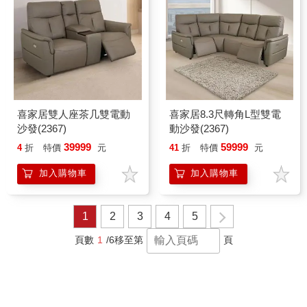
喜家居雙人座茶几雙電動
喜家居8.3尺轉角L型雙電
沙發(2367)
動沙發(2367)
39999
59999
4
折
特價
元
41
折
特價
元
加入購物車
加入購物車
1
2
3
4
5
頁數
1
/6
移至第
頁