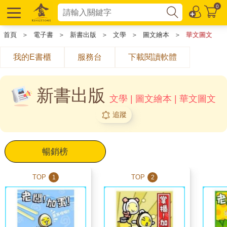
0
首頁
＞
電子書
＞
新書出版
＞
文學
＞
圖文繪本
＞
華文圖文
我的E書櫃
服務台
下載閱讀軟體
新書出版
文學 | 圖文繪本 | 華文圖文
追蹤
暢銷榜
TOP
TOP
1
2