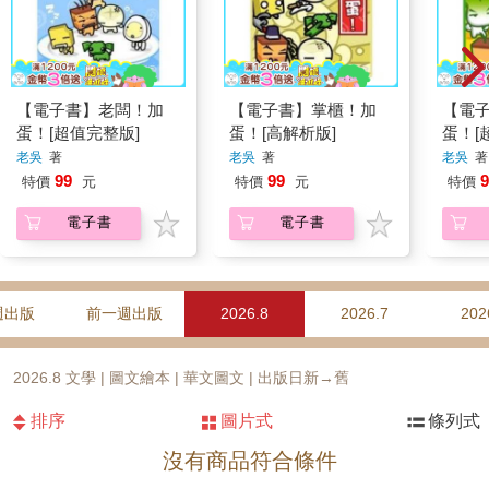
【電子書】老闆！加
【電子書】掌櫃！加
【電
蛋！[超值完整版]
蛋！[高解析版]
蛋！[
老吳
著
老吳
著
老吳
著
99
99
9
特價
元
特價
元
特價
電子書
電子書
週出版
前一週出版
2026.8
2026.7
202
2026.8 文學 | 圖文繪本 | 華文圖文 | 出版日新→舊
排序
圖片式
條列式
沒有商品符合條件