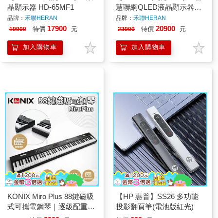
晶顯示器 HD-65MF1
慧聯網QLED液晶顯示器
QM-65H330
品牌：
禾聯HERAN
品牌：
禾聯HERAN
17900
20900
特價
元
特價
元
19900
23900
加入購物車
加入購物車
KONIX Miro Plus 88鍵磁吸
【HP 惠普】SS26 多功能
式可攜電鋼琴｜逐級配重｜
投影翻頁筆(電池版紅光)
900音色700節奏