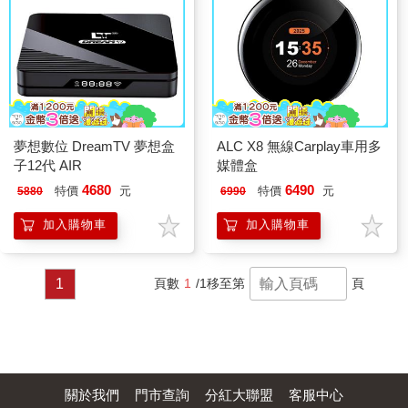
夢想數位 DreamTV 夢想盒
ALC X8 無線Carplay車用多
子12代 AIR
媒體盒
4680
6490
特價
元
特價
元
5880
6990
加入購物車
加入購物車
1
頁數
1
/1
移至第
頁
關於我們
門市查詢
分紅大聯盟
客服中心