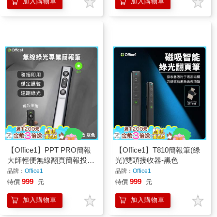
加入購物車
加入購物車
【Office1】PPT PRO簡報
【Office1】T810簡報筆(綠
大師輕便無線翻頁簡報投屏
光)雙頭接收器-黑色
筆-綠光充電版(LGO-10)
品牌：
Office1
品牌：
Office1
999
999
特價
元
特價
元
加入購物車
加入購物車