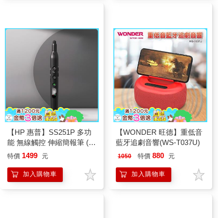
【HP 惠普】SS251P 多功
【WONDER 旺德】重低音
能 無線觸控 伸縮簡報筆 (綠
藍牙追劇音響(WS-T037U)
光充電版）黑
1499
880
特價
元
特價
元
1050
加入購物車
加入購物車