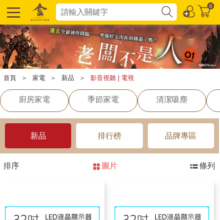
0
首頁
＞
家電
＞
新品
＞
影音視聽 | 電視
廚房家電
季節家電
清潔吸塵
新品
排行榜
品牌專區
排序
圖片
條列