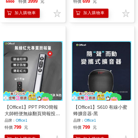
3999
699
特價
元
特價
元
5900
加入購物車
加入購物車
【Office1】PPT PRO簡報
【Office1】S610 有線小蜜
大師輕便無線翻頁簡報投屏
蜂擴音器-黑
筆-紅光充電版(LGO-10)
品牌：
Office1
品牌：
Office1
799
799
特價
元
特價
元