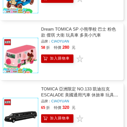
Dream TOMICA SP 小熊學校 巴士 粉色
款 傑琪 大衛 玩具車 多美小汽車
品牌：
CIAOYUAN
280
58
折
特價
元
加入購物車
TOMICA 亞洲限定 NO.133 凱迪拉克
ESCALADE 美國通用汽車 休旅車 玩具車
長盒
品牌：
CIAOYUAN
320
65
折
特價
元
加入購物車