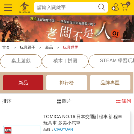
0
首頁
＞
玩具親子
＞
新品
＞
玩具世界
桌上遊戲
積木｜拼圖
STEAM 學習玩
新品
排行榜
品牌專區
排序
圖片
條列
TOMICA NO.16 日本交通計程車 計程車
玩具車 多美小汽車
品牌：
CIAOYUAN