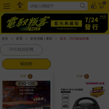
0
首頁
＞
家電
＞
影音視聽 | 電視
＞
藍光．DVD錄放影機
DVD錄放影機
暢銷榜
TOP
TOP
1
2