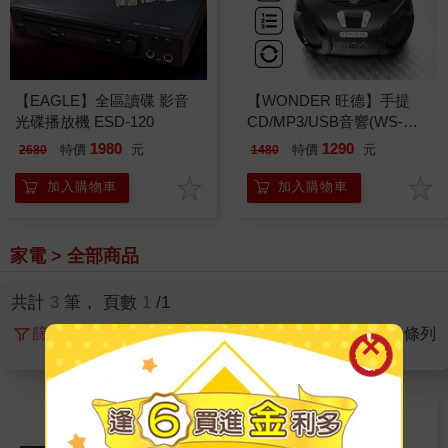
【EAGLE】全區讀碟 影音
【WONDER 旺德】手提
光碟播放機 ESD-120
CD/MP3/USB音響(WS-
B028U)
1980
1290
特價
元
特價
元
2680
1480
加入購物車
加入購物車
家電 > 全部商品
共計
3
筆， 頁數
1
/1
篩選
排序
圖片
條列