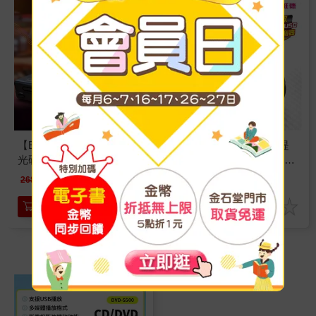
【EAGLE】全區讀碟 影音
【WONDER 旺德】手提
光碟播放機 ESD-120
CD/MP3/USB音響(WS-
B028U)
1980
1290
特價
元
特價
元
2680
1480
加入購物車
加入購物車