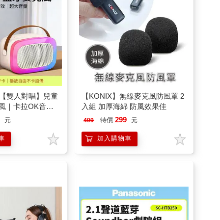
際 【雙人對唱】兒童
【KONIX】無線麥克風防風罩 2
克風｜卡拉OK音箱
入組 加厚海綿 防風效果佳
燈光秀｜家庭娛樂
9
299
元
特價
元
499
KTV_杏色
車
加入購物車