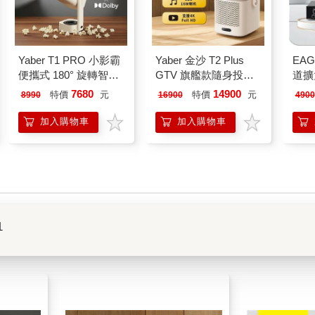
Yaber T1 PRO 小影霸
Yaber 金沙 T2 Plus
EA
便攜式 180° 旋轉智能
GTV 旗艦款隨身投影
道擴大
投影機
機
7680
14900
特價
元
特價
元
8990
16900
4900
加入購物車
加入購物車
1