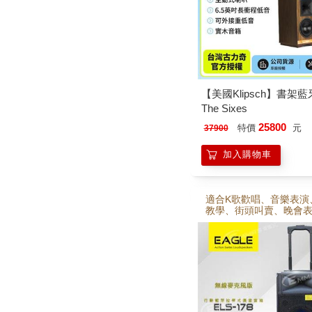
【美國Klipsch】書架
The Sixes
25800
特價
元
37900
加入購物車
適合K歌歡唱、音樂表演
教學、街頭叫賣、晚會