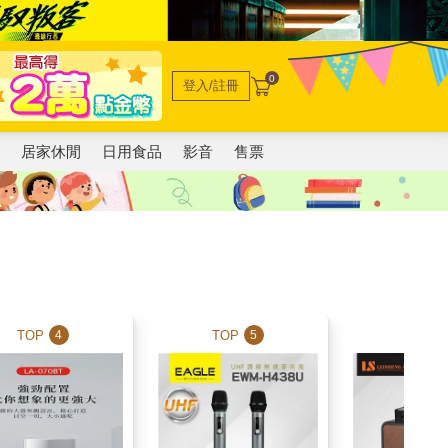
0
登入/註冊
電
居家休閒
日用食品
影音
售票
TOP
TOP
TOP
4
5