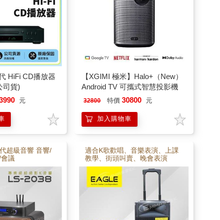
代 HiFi CD播放器
【XGIMI 極米】Halo+（New）
環公司貨)
Android TV 可攜式智慧投影機
3990
30800
元
特價
元
32800
車
加入購物車
代超級音響 音響/
適合K歌歡唱、音樂表演、上課
/會議
教學、街頭叫賣、晚會表演