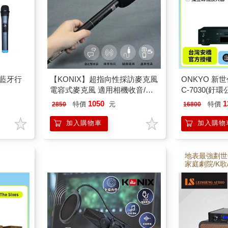
風藍牙行
【KONIX】超指向性採訪麥克風
ONKYO 新世
電容式麥克風 適用相機收音/戶
C-7030(釪
外採訪錄音
1050
1
特價
元
特價
2850
16800
加入購物車
加入購物
地表最強劃世
家庭劇院/K歌