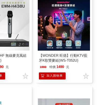
UHF 無線麥克風組
【WONDER 旺德】行動KTV藍
)
牙K歌雙麥組(WS-T052U)
90
1490
元
特價
元
1980
車
加入購物車