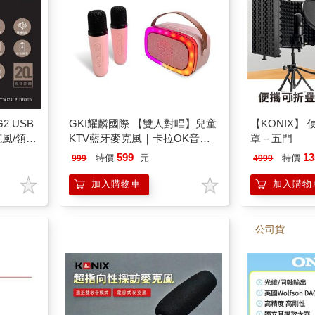
2 USB
GKI耀麟國際 【雙人對唱】兒童
【KONIX】
克風/領夾
KTV藍牙麥克風｜卡拉OK音箱
罩－五門
收音/安
｜一鍵變聲＋燈光秀｜家庭娛樂
599
13
特價
元
特價
999
4999
必備 迷你隨身KTV_粉色
加入購物車
加入購物
公司貨