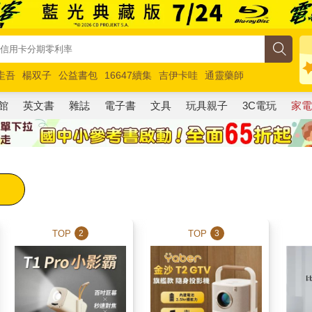
圭吾
楊双子
公益書包
16647續集
吉伊卡哇
通靈藥師
路邊攤新作
馬斯克
玩具總動員5
超慢跑
館
英文書
雜誌
電子書
文具
玩具親子
3C電玩
家
TOP
TOP
2
3