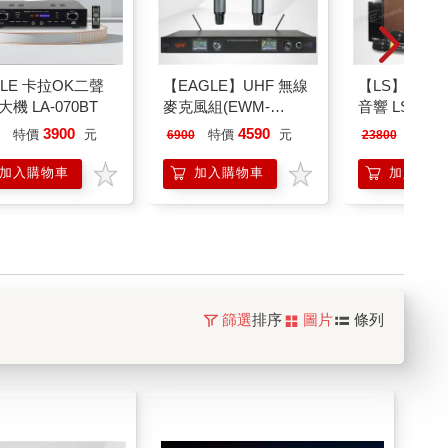
GLE 卡拉OK二聲
【EAGLE】UHF 無線
【LS】專業
機 LA-070BT
麥克風組(EWM-
音響 LS－203
H438U)
3900
4590
1
特價
元
特價
元
特價
6900
23800
加入購物車
加入購物車
加入購物
篩選
排序
圖片
條列