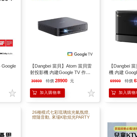
Google
【Dangbei 當貝】Atom 當貝雷
【Dangbei
射投影機 內建Google TV 作業
機 內建 Goog
系統
MarsPro2 (D
28900
6
特價
元
特價
30800
69900
加入購物車
加入購物
26種模式七彩琉璃炫光氣氛燈,
燈隨音動, 來場K歌炫光PARTY