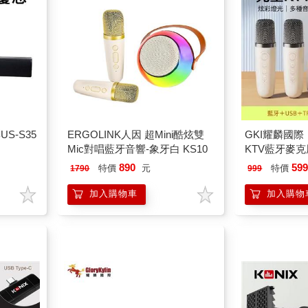
US-S35
ERGOLINK人因 超Mini酷炫雙
GKI耀麟國
Mic對唱藍牙音響-象牙白 KS10
KTV藍牙麥
｜一鍵變聲＋
890
59
特價
元
特價
1790
999
必備 迷你隨身
加入購物車
加入購物