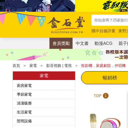
國中自修評量
東野
唯紅花綻放
奧德賽
會員獎勵
中文書
動漫ACG
親子
首頁
＞
家電
＞
影音視聽 | 電視
＞
投影機．家庭劇院．伴唱機
家電
暢銷榜
廚房家電
季節家電
TOP
1
清潔吸塵
生活家電
照明設備