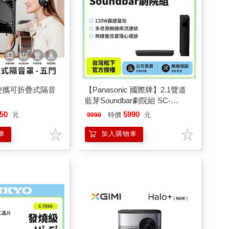
 便攜可折疊式隔音
【Panasonic 國際牌】2.1聲道
藍芽Soundbar劇院組 SC-
HTB250贈送HDMI線
50
5990
元
特價
元
9990
車
加入購物車