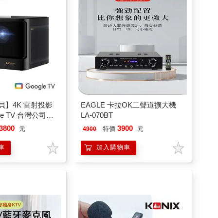
 當貝】4K 雷射投影
EAGLE 卡拉OK二聲道擴大機
le TV 台灣公司貨
LA-070BT
BOX02)
3800
3900
元
特價
元
4900
車
加入購物車