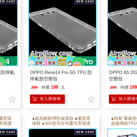
折能反覆拆卸不易變形
折能反覆拆卸
U 防摔氣
OPPO Reno14 Pro 5G TPU 防
OPPO A5 2
摔氣墊空壓殼
空壓殼
199
19
特價
元
特價
290
290
加入購物車
加入購物
優質環
∎超高耐韌彈性保護殼 ∎優質環
∎四角"重氣墊
完美保護
保材 ∎360度完全包覆完美保護
超越傳統TPU
 ∎耐彎
∎側邊氣墊,邊角加強氣墊 ∎耐彎
∎喇叭孔防塵設
折能反覆拆卸不易變形
鍵分離,邊角加