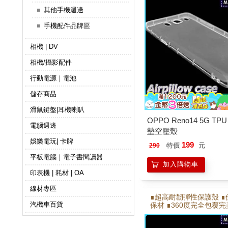
折能反覆拆卸不易變形
其他手機週邊
手機配件品牌區
相機 | DV
相機/攝影配件
行動電源｜電池
儲存商品
滑鼠鍵盤|耳機喇叭
OPPO Reno14 5G TP
電腦週邊
墊空壓殼
娛樂電玩| 卡牌
199
特價
元
290
平板電腦｜電子書閱讀器
加入購物車
印表機 | 耗材 | OA
線材專區
∎超高耐韌彈性保護殼 ∎
汽機車百貨
保材 ∎360度完全包覆
∎側邊氣墊,邊角加強氣墊
折能反覆拆卸不易變形