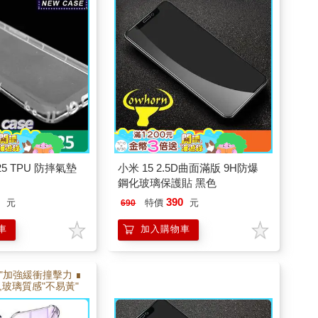
不易變形
025 TPU 防摔氣墊
小米 15 2.5D曲面滿版 9H防爆
鋼化玻璃保護貼 黑色
9
390
元
特價
元
690
車
加入購物車
"加強緩衝撞擊力 ∎
,玻璃質感"不易黃"
計 ∎立體包護.按
強氣墊 ∎加強0.7