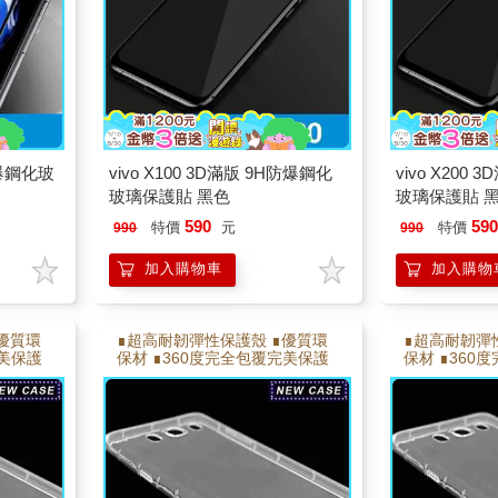
防爆鋼化玻
vivo X100 3D滿版 9H防爆鋼化
vivo X200
玻璃保護貼 黑色
玻璃保護貼 
590
59
特價
元
特價
990
990
加入購物車
加入購物
優質環
∎超高耐韌彈性保護殼 ∎優質環
∎超高耐韌彈
完美保護
保材 ∎360度完全包覆完美保護
保材 ∎360
 ∎耐彎
∎側邊氣墊,邊角加強氣墊 ∎耐彎
∎側邊氣墊,邊
折能反覆拆卸不易變形
折能反覆拆卸