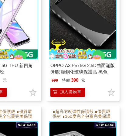
,完美保護
o 5G TPU 新四角
OPPO A3 Pro 5G 2.5D曲面滿版
殼
9H防爆鋼化玻璃保護貼 黑色
0
390
元
特價
元
690
車
加入購物車
性保護殼 ∎優質環
∎超高耐韌彈性保護殼 ∎優質環
度完全包覆完美保護
保材 ∎360度完全包覆完美保護
角加強氣墊 ∎耐彎
∎側邊氣墊,邊角加強氣墊 ∎耐彎
不易變形
折能反覆拆卸不易變形