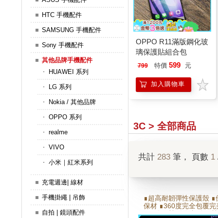
HTC 手機配件
SAMSUNG 手機配件
OPPO R11滿版鋼化玻
Sony 手機配件
璃保護貼組合包
其他品牌手機配件
599
特價
元
799
HUAWEI 系列
加入購物車
LG 系列
Nokia / 其他品牌
OPPO 系列
3C > 全部商品
realme
VIVO
共計
283
筆， 頁數
1
小米｜紅米系列
充電週邊| 線材
手機掛繩 | 吊飾
∎超高耐韌彈性保護殼 ∎
保材 ∎360度完全包覆
自拍 | 鏡頭配件
∎側邊氣墊,邊角加強氣墊