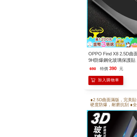
OPPO Find X8 2.5D
9H防爆鋼化玻璃保護貼
390
特價
元
690
加入購物車
∎2.5D曲面滿版，完美貼合
硬度防爆，耐磨抗刮 ∎
高透光技術 ∎靜電吸附
合 ∎電鍍疏水疏油層 使
順