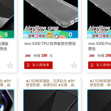
曲面滿版
vivo X200 TPU 防摔氣墊空壓殼
vivo X200 
 黑色
壓殼
199
19
特價
元
特價
290
290
加入購物車
加入購物
 ∎9H
∎2.5D曲面滿版，完美貼合 ∎9H
∎2.5D曲面
全膠，超
硬度防爆，耐磨抗刮 ∎全膠，超
硬度防爆，耐
，自動貼
高透光技術 ∎靜電吸附，自動貼
高透光技術 
手感更滑
合 ∎電鍍疏水疏油層 使手感更滑
合 ∎電鍍疏
順
順