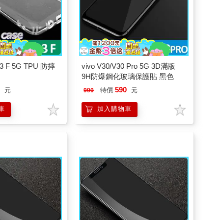
3 F 5G TPU 防摔
vivo V30/V30 Pro 5G 3D滿版
9H防爆鋼化玻璃保護貼 黑色
9
590
元
特價
元
990
車
加入購物車