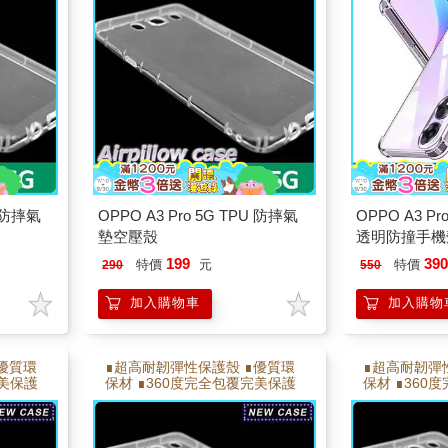
MM鏡頭高度
U 防摔氣
OPPO A3 Pro 5G TPU 防摔氣
OPPO A3 Pr
墊空壓殼
透明防撞手機
199
39
特價
元
特價
290
550
加入購物車
加入購物
優質環
∎超高耐韌彈性保護殼 ∎優質環
∎超高耐韌彈
完美保護
保材 ∎360度完全包覆完美保護
保材 ∎360
 ∎耐彎
∎側邊氣墊,邊角加強氣墊 ∎耐彎
∎側邊氣墊,邊
折能反覆拆卸不易變形
折能反覆拆卸