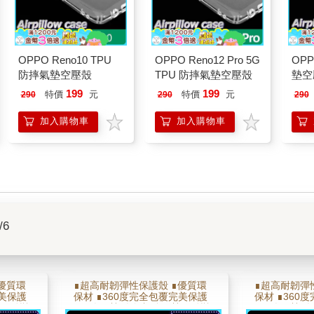
OPPO Reno10 TPU
OPPO Reno12 Pro 5G
OPP
防摔氣墊空壓殼
TPU 防摔氣墊空壓殼
墊空
199
199
特價
元
特價
元
290
290
290
加入購物車
加入購物車
/6
優質環
∎超高耐韌彈性保護殼 ∎優質環
∎超高耐韌彈
完美保護
保材 ∎360度完全包覆完美保護
保材 ∎360
 ∎耐彎
∎側邊氣墊,邊角加強氣墊 ∎耐彎
∎側邊氣墊,邊