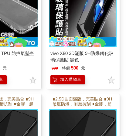
Pro TPU 防摔氣墊空
vivo X80 3D滿版 9H防爆鋼化玻
璃保護貼 黑色
9
590
元
特價
元
990
車
加入購物車
滿版，完美貼合 ∎9H
∎2.5D曲面滿版，完美貼合 ∎9H
磨抗刮 ∎全膠，超
硬度防爆，耐磨抗刮 ∎全膠，超
∎靜電吸附，自動貼
高透光技術 ∎靜電吸附，自動貼
水疏油層 使手感更滑
合 ∎電鍍疏水疏油層 使手感更滑
順