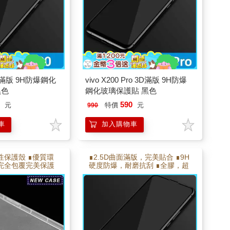
 3D滿版 9H防爆鋼化
vivo X200 Pro 3D滿版 9H防爆
黑色
鋼化玻璃保護貼 黑色
0
590
元
特價
元
990
車
加入購物車
性保護殼 ∎優質環
∎2.5D曲面滿版，完美貼合 ∎9H
度完全包覆完美保護
硬度防爆，耐磨抗刮 ∎全膠，超
角加強氣墊 ∎耐彎
高透光技術 ∎靜電吸附，自動貼
不易變形
合 ∎電鍍疏水疏油層 使手感更滑
順