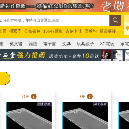
圭吾
楊双子
公益書包
16647續集
吉伊卡哇
高希均
通靈藥師
路邊攤新作
馬斯克
玩具總動員5
超慢跑
館
英文書
雜誌
電子書
文具
玩具親子
3C電玩
家
TOP
TOP
2
3