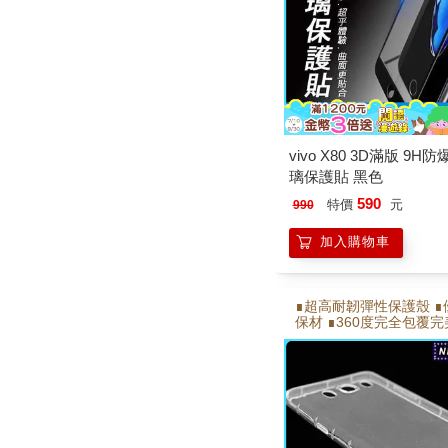
vivo X80 3D滿版 9H
璃保護貼 黑色
590
特價
元
990
加入購物車
∎超高耐韌彈性保護殼 ∎
保材 ∎360度完全包覆
∎側邊氣墊,邊角加強氣墊
折能反覆拆卸不易變形