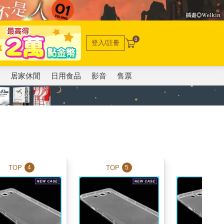
0
登入/註冊
電
居家休閒
日用食品
影音
售票
TOP
TOP
TOP
4
5