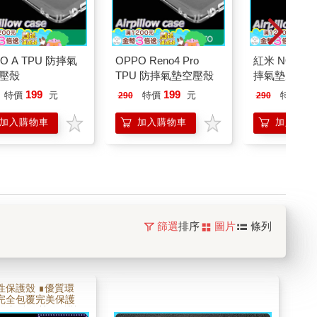
O A TPU 防摔氣
OPPO Reno4 Pro
紅米 NOTE 7
壓殼
TPU 防摔氣墊空壓殼
摔氣墊空壓殼
199
199
19
特價
元
特價
元
特價
290
290
加入購物車
加入購物車
加入購物
篩選
排序
圖片
條列
性保護殼 ∎優質環
度完全包覆完美保護
角加強氣墊 ∎耐彎