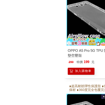
OPPO A5 Pro 5G TP
墊空壓殼
199
特價
元
290
加入購物車
∎超高耐韌彈性保護殼 ∎
保材 ∎360度完全包覆
∎側邊氣墊,邊角加強氣墊
折能反覆拆卸不易變形