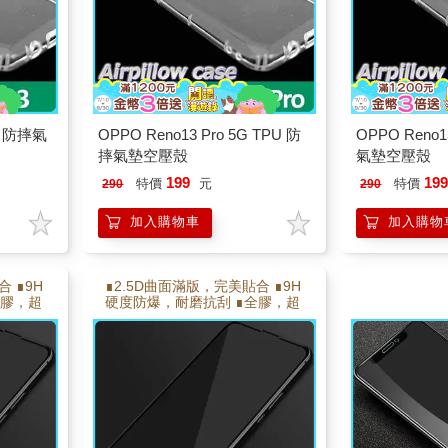
U 防摔氣
OPPO Reno13 Pro 5G TPU 防
OPPO Reno1
摔氣墊空壓殼
氣墊空壓殼
199
19
特價
元
特價
290
290
加入購物車
加入購物
 ∎9H
∎2.5D曲面滿版，完美貼合 ∎9H
全膠，超
硬度防爆，耐磨抗刮 ∎全膠，超
，自動貼
高透光技術 ∎靜電吸附，自動貼
手感更滑
合 ∎電鍍疏水疏油層 使手感更滑
順