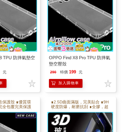
 X8 TPU 防摔氣墊空
OPPO Find X8 Pro TPU 防摔氣
墊空壓殼
9
199
元
特價
元
290
車
加入購物車
性保護殼 ∎優質環
∎2.5D曲面滿版，完美貼合 ∎9H
度完全包覆完美保護
硬度防爆，耐磨抗刮 ∎全膠，超
角加強氣墊 ∎耐彎
高透光技術 ∎靜電吸附，自動貼
不易變形
合 ∎電鍍疏水疏油層 使手感更滑
順