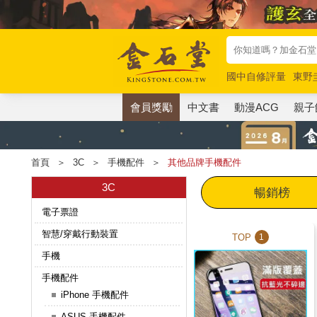
國中自修評量
東野
唯紅花綻放
奧德賽
會員獎勵
中文書
動漫ACG
親子
首頁
＞
3C
＞
手機配件
＞
其他品牌手機配件
3C
暢銷榜
電子票證
智慧/穿戴行動裝置
TOP
1
手機
手機配件
iPhone 手機配件
ASUS 手機配件