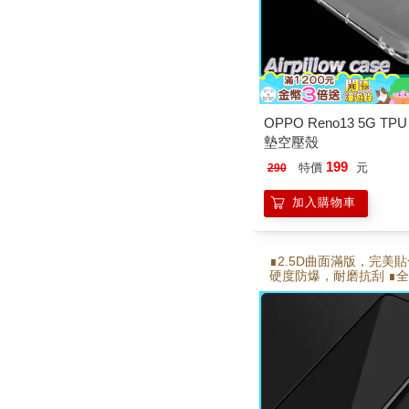
OPPO Reno13 5G TP
墊空壓殼
199
特價
元
290
加入購物車
∎2.5D曲面滿版，完美貼合
硬度防爆，耐磨抗刮 ∎
高透光技術 ∎靜電吸附
合 ∎電鍍疏水疏油層 使
順