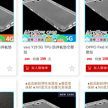
U 防摔氣墊
vivo Y29 5G TPU 防摔氣墊空壓
OPPO Find
殼
壓殼
199
19
特價
元
特價
290
290
加入購物車
加入購物
∎超高耐韌彈性保護殼 ∎優質環
∎超高耐韌彈
保材 ∎360度完全包覆完美保護
保材 ∎360
∎側邊氣墊,邊角加強氣墊 ∎耐彎
∎側邊氣墊,邊
折能反覆拆卸不易變形
折能反覆拆卸