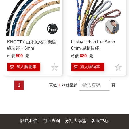
KNOTTY 山系風格手機編
bitplay Urban Lite Strap
織掛繩－6mm
8mm 風格掛繩
590
680
特價
元
特價
元
加入購物車
加入購物車
1
頁數
1
/1
移至第
頁
關於我們
門市查詢
分紅大聯盟
客服中心