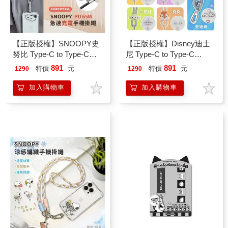
【正版授權】SNOOPY史
【正版授權】Disney迪士
努比 Type-C to Type-C
尼 Type-C to Type-C
PD65W 急速充電手機掛繩
PD65W 急速充電手機掛繩
891
891
特價
元
特價
元
1290
1290
(附造型夾片)
(附造型夾片)
加入購物車
加入購物車