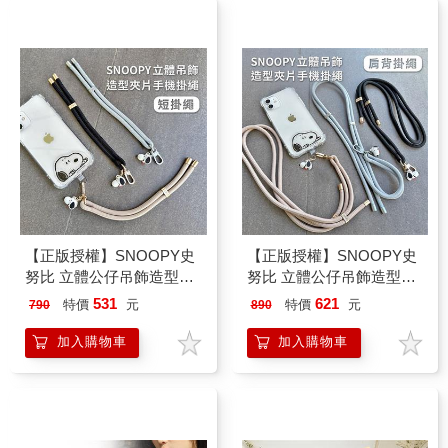
【正版授權】SNOOPY史
【正版授權】SNOOPY史
努比 立體公仔吊飾造型夾
努比 立體公仔吊飾造型夾
片手機短掛繩
片手機肩背掛繩
531
621
特價
元
特價
元
790
890
加入購物車
加入購物車