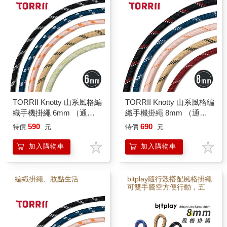
TORRII Knotty 山系風格編
TORRII Knotty 山系風格編
織手機掛繩 6mm （通用
織手機掛繩 8mm （通用
款/夾片）
款/夾片）
590
690
特價
元
特價
元
加入購物車
加入購物車
編織掛繩、妝點生活
bitplay隨行殼搭配風格掛繩
可雙手騰空方便行動，五
種色系掛繩，百搭都會戶
外各式穿搭風格，通用bitpl
ay各式配件及市售大部分
手機殼。