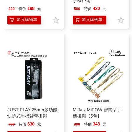
手機掛繩
198
420
特價
元
特價
元
220
580
加入購物車
加入購物車
JUST-PLAY 25mm多功能
Miffy x MiPOW 智慧型手
快拆式手機背帶掛繩
機掛繩【5色】
630
343
特價
元
特價
元
790
390