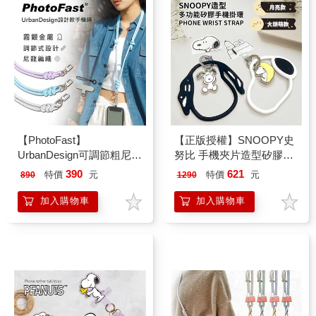
【PhotoFast】
【正版授權】SNOOPY史
UrbanDesign可調節粗尼龍
努比 手機夾片造型矽膠環
手機繩 附掛環墊片&吊飾
組(iPhone/安卓市售手機殼
390
621
特價
元
特價
元
890
1290
繩
通用)
加入購物車
加入購物車