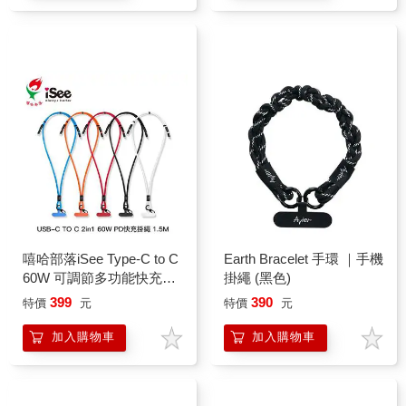
嘻哈部落iSee Type-C to C
Earth Bracelet 手環 ｜手機
60W 可調節多功能快充手
掛繩 (黑色)
機掛繩1.5M(IC-CC236)
399
390
特價
元
特價
元
加入購物車
加入購物車