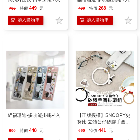
449
268
特價
元
特價
元
700
400
加入購物車
加入購物車
貓福珊迪-多功能掛繩-4入
【正版授權】SNOOPY史
努比 立體公仔矽膠手圈掛
環組(iPhone/安卓市售手機
448
441
特價
元
特價
元
600
690
殼通用)