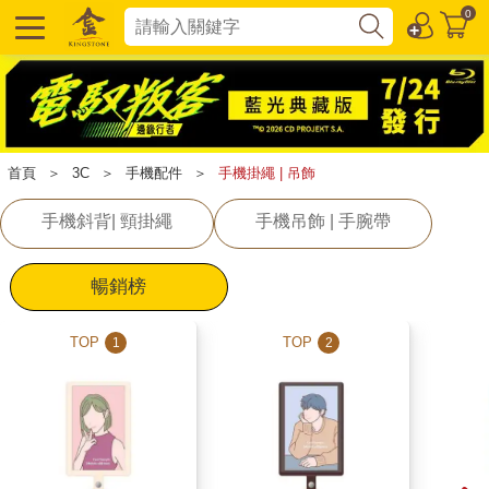
0
首頁
＞
3C
＞
手機配件
＞
手機掛繩 | 吊飾
手機斜背| 頸掛繩
手機吊飾 | 手腕帶
暢銷榜
TOP
TOP
1
2