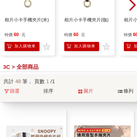
相片小卡手機夾片(米)
相片小卡手機夾片(咖)
相片小
60
60
6
特價
元
特價
元
特價
加入購物車
加入購物車
3C > 全部商品
共計
48
筆， 頁數
1
/1
篩選
排序
圖片
條列