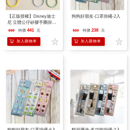
【正版授權】Disney迪士
狗狗好朋友-口罩掛繩-2入
尼 立體公仔矽膠手圈掛環
組(iPhone/安卓市售手機殼
441
238
特價
元
特價
元
690
500
通用)
加入購物車
加入購物車
狗狗好朋友-口罩掛繩-6入
貓福珊迪-多功能掛繩-2入