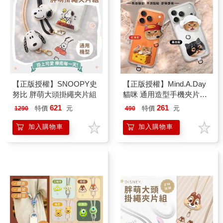
【正版授權】SNOOPY史
【正版授權】Mind.A.Day
努比 胖萌大頭掛繩夾片組
貓咪 通用造型手機夾片雙
入組
621
261
特價
元
特價
元
1290
490
加入購物車
加入購物車