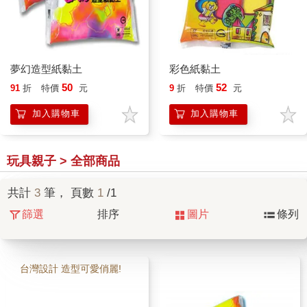
夢幻造型紙黏土
彩色紙黏土
50
52
91
折
特價
元
9
折
特價
元
加入購物車
加入購物車
玩具親子 > 全部商品
共計
3
筆， 頁數
1
/1
篩選
排序
圖片
條列
台灣設計 造型可愛俏麗!