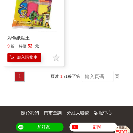
彩色紙黏土
52
9
折
特價
元
加入購物車
1
頁數
1
/1
移至第
頁
關於我們
門市查詢
分紅大聯盟
客服中心
加好友
訂閱