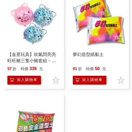
【金昱玩具】吹氣閃亮亮
夢幻造型紙黏土
旺旺豬三隻小豬套組－特
殊設計 特殊開模 台灣獨家
339
50
57
折
特價
元
91
折
特價
元
銷售
加入購物車
加入購物車