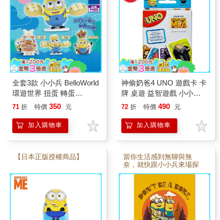
全套3款 小小兵 BelloWorld
神偷奶爸4 UNO 遊戲卡 卡
環遊世界 扭蛋 轉蛋
牌 桌遊 益智遊戲 小小兵
minions 神偷奶爸
minions
350
490
71
折
特價
元
72
折
特價
元
加入購物車
加入購物車
【日本正版授權商品】
當你生活感到無聊與無
奈，就快跟小小兵來場探
險。