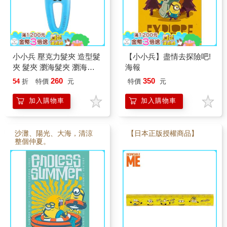
小小兵 壓克力髮夾 造型髮
【小小兵】盡情去探險吧!
夾 髮夾 瀏海髮夾 瀏海夾
海報
minions 神偷奶爸
260
350
54
折
特價
元
特價
元
加入購物車
加入購物車
沙灘、陽光、大海，清涼
【日本正版授權商品】
整個仲夏。