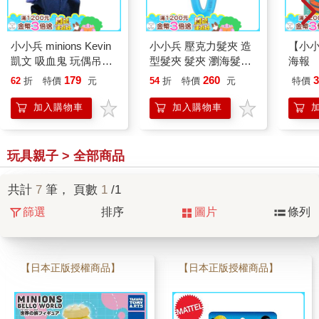
小小兵 minions Kevin
小小兵 壓克力髮夾 造
【小
凱文 吸血鬼 玩偶吊飾
型髮夾 髮夾 瀏海髮夾
海報
珠鍊鑰匙圈 暗黑時代
瀏海夾 minions 神偷奶
179
260
3
62
折
特價
元
54
折
特價
元
特價
爸
加入購物車
加入購物車
玩具親子 > 全部商品
共計
7
筆， 頁數
1
/1
篩選
排序
圖片
條列
【日本正版授權商品】
【日本正版授權商品】