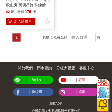
吸血鬼 玩偶吊飾 珠鍊鑰匙
圈 暗黑時代
179
62
折
特價
元
加入購物車
1
頁數
1
/1
移至第
頁
關於我們
門市查詢
分紅大聯盟
客服中心
加好友
訂閱
粉絲團
追蹤
聯絡我們
公司名稱：金石網絡股份有限公司