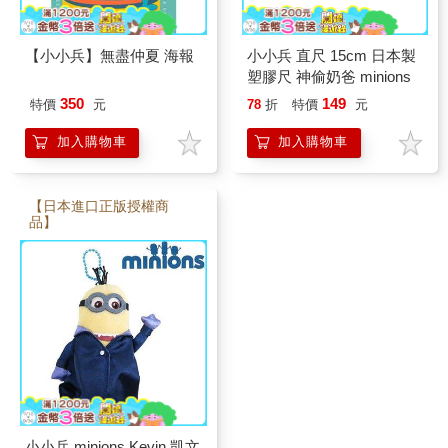
【小小兵】無盡仲夏 海報
小小兵 直尺 15cm 日本製
塑膠尺 神偷奶爸 minions
350
149
特價
元
78
折
特價
元
加入購物車
加入購物車
【日本進口正版授權商
品】
小小兵 minions Kevin 凱文