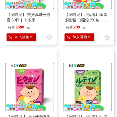
【孕哺兒】 寶貝真珠粉膠
【孕哺兒】小兒專用葡聚
囊 60顆｜卡多摩
多醣體 口嚼錠150粒｜卡
多摩
1580
799
特價
元
特價
元
加入購物車
加入購物車
【孕哺兒 】小維他營養嚼
【孕哺兒】小兒專用小晶