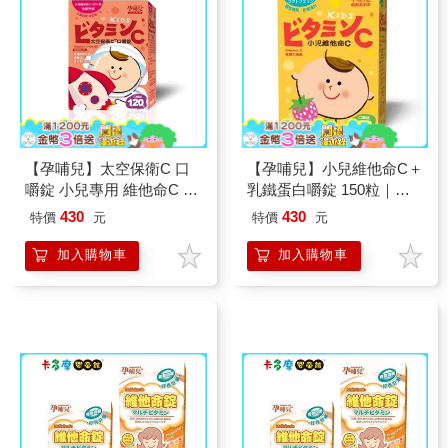
【孕哺兒】太空保衛C 口
【孕哺兒】小兒維他命C＋
嚼錠 小兒專用 維他命C ＋
乳鐵蛋白嚼錠 150粒｜卡
D3 ＋ 鋅 黑醋栗口味｜卡
多摩
430
430
特價
元
特價
元
多摩
加入購物車
加入購物車