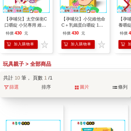
【孕哺兒】太空保衛C
【孕哺兒】小兒維他命
【孕哺
口嚼錠 小兒專用 維他
C＋乳鐵蛋白嚼錠 150
養嚼錠
命C ＋ D3 ＋ 鋅 黑醋
粒｜卡多摩
430
430
4
特價
元
特價
元
特價
栗口味｜卡多摩
加入購物車
加入購物車
玩具親子 > 全部商品
共計
10
筆， 頁數
1
/1
篩選
排序
圖片
條列