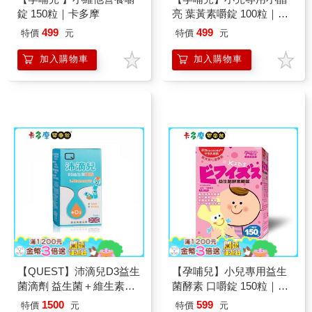
錠 150粒｜卡多摩
亮 葉黃素嚼錠 100粒｜卡
多摩
499
499
特價
元
特價
元
加入購物車
加入購物車
【QUEST】沛滴兒D3益生
【孕哺兒】小兒專用益生
菌滴劑 益生菌＋維生素D
菌酵素 口嚼錠 150粒｜卡
｜卡多摩
多摩
1500
599
特價
元
特價
元