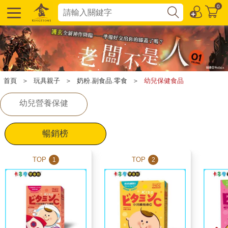
0
首頁
＞
玩具親子
＞
奶粉.副食品.零食
＞
幼兒保健食品
幼兒營養保健
暢銷榜
TOP
TOP
1
2