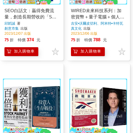
SEO白話文：贏得免費流
WIRED未來科技系列：加
量，創造長期營收的「SEO
密貨幣＋量子電腦＋個人化
行銷指南」
醫療(3冊套書)
邱韜誠
著
吉安•沃爾皮切利、阿米特•卡特瓦
拉、詹姆士•坦伯頓
著
創意市集
出版
真文化
出版
2023/12/07 出版
2023/12/06 出版
374
788
75
折
特價
元
75
折
特價
元
加入購物車
加入購物車