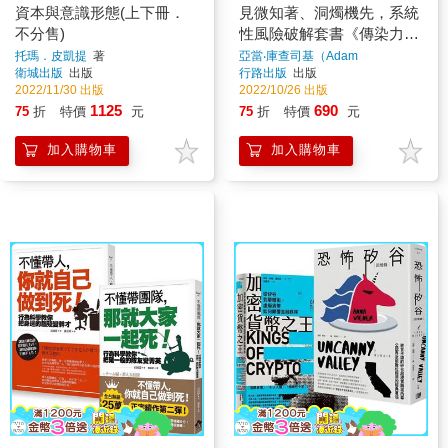
資本與意識形態(上下冊．
見微知著、洞燭機先，系統
不分售)
性風險破解套書《傳染力法
則：網紅、股災到疾病，趨
托瑪．皮凱提
著
亞當‧庫查司基（Adam
Kucharski）、丹‧戴維斯（Dan
衛城出版
出版
行路出版
出版
勢如何崛起與消長》＋《商
Davies）
著
2022/11/30 出版
2022/10/26 出版
業大騙局：風險專家解密驚
1125
690
75
折
特價
元
75
折
特價
元
天詐欺案手法與犯罪溫床》
加入購物車
加入購物車