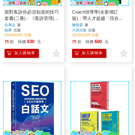
面對客訴你必須知道的技巧
Coach領導學(全新增訂
套書(二冊)：《客訴管理(二
版)：帶人才超越「現在職
版)》、《客訴應對的100條
位」的企業教練
谷厚志
著
陳恆霖
著
如果
出版
大寫出版
出版
法則》
2024/02/01 出版
2023/12/25 出版
630
600
75
折
特價
元
75
折
特價
元
加入購物車
加入購物車