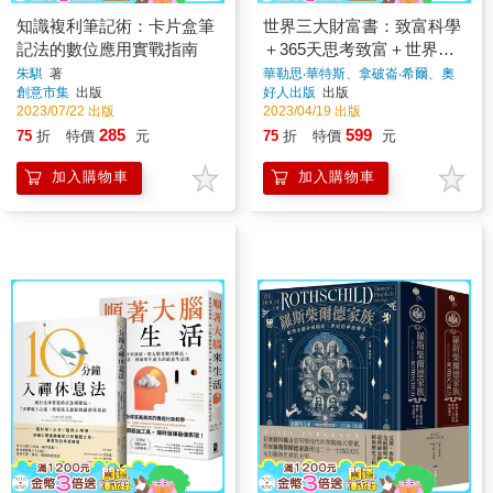
知識複利筆記術：卡片盒筆
世界三大財富書：致富科學
記法的數位應用實戰指南
＋365天思考致富＋世界最
偉大的推銷員(共三冊)
朱騏
著
華勒思‧華特斯、拿破崙‧希爾、奧
格‧曼迪諾
著
創意市集
出版
好人出版
出版
2023/07/22 出版
2023/04/19 出版
285
599
75
折
特價
元
75
折
特價
元
加入購物車
加入購物車