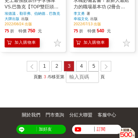
史上最強股票作手李佛摩
求職必備套書！新鮮人最給
VS.巴魯克【TOP雙巨頭套
力的職場基本功 (2冊合
書】(股票作手回憶錄＋華
售)：《累死你的不是工
埃德溫．勒菲弗、伯納德．巴魯克
李文勇
著
著
大牌出版
出版
幸福文化
出版
爾街孤狼巴魯克)
作，是工作方法！》＋《不
2022/08/24 出版
2022/07/13 出版
會表達，你的努力一文不
750
540
75
折
特價
元
75
折
特價
元
值！》
加入購物車
加入購物車
1
2
3
4
5
頁數
3
/5
移至第
頁
關於我們
門市查詢
分紅大聯盟
客服中心
加好友
訂閱