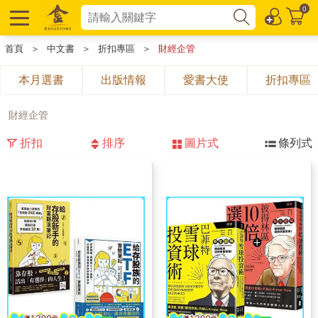
0
首頁
＞
中文書
＞
折扣專區
＞
財經企管
本月選書
出版情報
愛書大使
折扣專區
財經企管
折扣
排序
圖片式
條列式