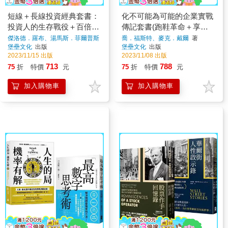
短線＋長線投資經典套書：
化不可能為可能的企業實戰
投資人的生存戰役＋百倍獲
傳記套書(跑鞋革命＋享受
利，複利投資選股指南
挑戰，贏得漂亮)
傑洛德．羅布、湯馬斯．菲爾普斯
喬．福斯特、麥克．戴爾
著
著
堡壘文化
出版
堡壘文化
出版
2023/11/15 出版
2023/11/08 出版
713
788
75
折
特價
元
75
折
特價
元
加入購物車
加入購物車