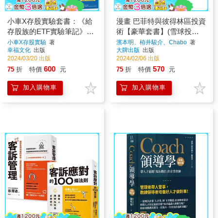
小車X存股實驗套書：《給
漫畫 巴菲特與彼得林區投資
存股族的ETF實驗筆記》＋
術【豪華套書】(雪球投資
《給存股新手的財富翻滾筆
術＋10倍選股術)
小車X存股實驗
著
濱本明、栫井駿介、Chabo
著
幸福文化
出版
大牌出版
出版
記》
2024/03/20 出版
2024/02/06 出版
600
570
75
折
特價
元
75
折
特價
元
加入購物車
加入購物車