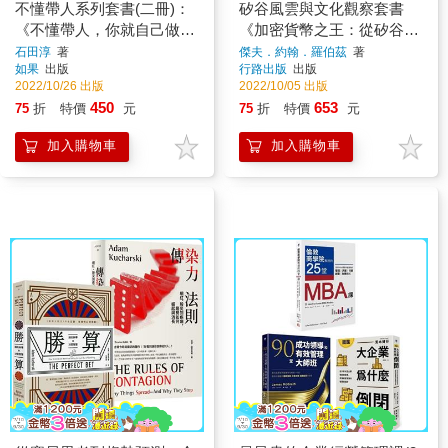
不懂帶人系列套書(二冊)：
矽谷風雲與文化觀察套書
《不懂帶人，你就自己做到
《加密貨幣之王：從矽谷到
死！》＋《不懂帶團隊，那
華爾街，虛擬貨幣如何顛覆
石田淳
著
傑夫．約翰．羅伯茲
著
如果
出版
行路出版
出版
就大家一起死！》
金融秩序》＋《恐怖矽谷：
2022/10/26 出版
2022/10/05 出版
回憶錄》
450
653
75
折
特價
元
75
折
特價
元
加入購物車
加入購物車