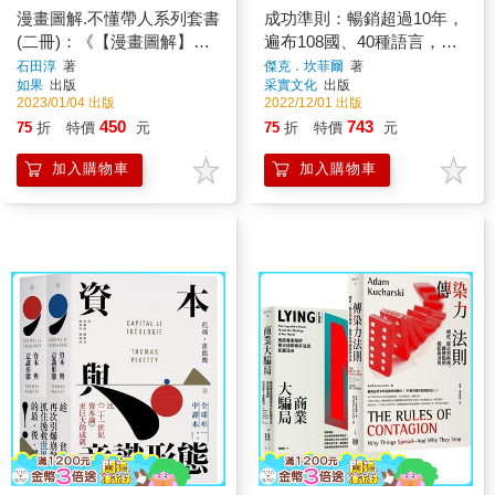
漫畫圖解.不懂帶人系列套書
成功準則：暢銷超過10年，
(二冊)：《【漫畫圖解】不
遍布108國、40種語言，改
懂帶人，你就自己做到
變數億人的經典之作【全球
石田淳
著
傑克．坎菲爾
著
如果
出版
采實文化
出版
死！》、《【漫畫圖解】不
獨家授權珍藏書盒．共三
2023/01/04 出版
2022/12/01 出版
懂帶團隊，那就大家一起
冊】
450
743
75
折
特價
元
75
折
特價
元
死！》
加入購物車
加入購物車