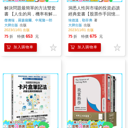
解決問題最簡單的方法雙套
洞悉人性與市場的投資必讀
書 【人生的局，機率有解＋
經典套書【股票作手回憶錄
最高數字思考術】
+華爾街人性啟示錄】
傑佛瑞．羅森薩爾、中尾隆一郎
埃德溫．勒菲弗
著
著
大牌出版
出版
大牌出版
出版
2023/11/01 出版
2023/11/01 出版
653
675
75
折
特價
元
75
折
特價
元
加入購物車
加入購物車