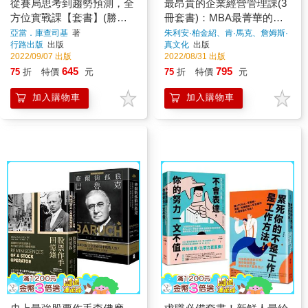
從賽局思考到趨勢預測，全
最昂貴的企業經營管理課(3
方位實戰課【套書】(勝
冊套書)：MBA最菁華的課
算：賭的科學與決策智慧＋
程X管理大師的實戰指引X
亞當．庫查司基
著
朱利安·柏金紹、肯·馬克、詹姆斯·
麥格拉斯、荒木博行
著
行路出版
出版
真文化
出版
傳染力法則：網紅、股災到
避開經營管理風險
2022/09/07 出版
2022/08/31 出版
疾病，趨勢如何崛起與消
645
795
75
折
特價
元
75
折
特價
元
長)
加入購物車
加入購物車