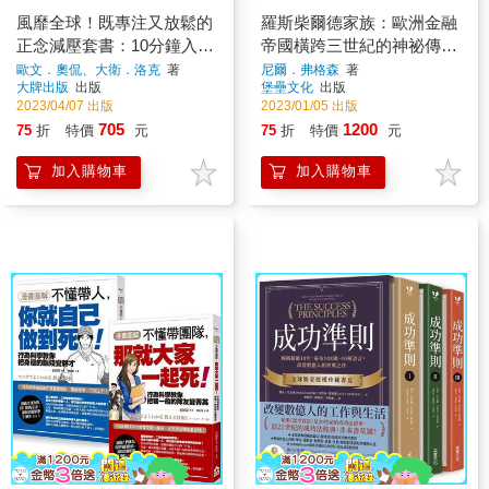
風靡全球！既專注又放鬆的
羅斯柴爾德家族：歐洲金融
正念減壓套書：10分鐘入禪
帝國橫跨三世紀的神祕傳奇
休息法＋順著大腦來生活
(兩冊不分售)
歐文．奧侃、大衛．洛克
著
尼爾．弗格森
著
大牌出版
出版
堡壘文化
出版
2023/04/07 出版
2023/01/05 出版
705
1200
75
折
特價
元
75
折
特價
元
加入購物車
加入購物車