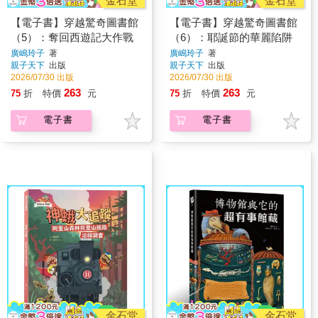
金石堂
金石堂
【電子書】穿越驚奇圖書館
【電子書】穿越驚奇圖書館
（5）：奪回西遊記大作戰
（6）：耶誕節的華麗陷阱
廣嶋玲子
著
廣嶋玲子
著
親子天下
出版
親子天下
出版
2026/07/30 出版
2026/07/30 出版
263
263
75
折
特價
元
75
折
特價
元
電子書
電子書
金石堂
金石堂