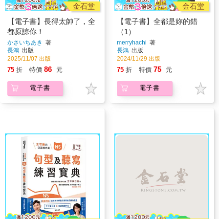
金石堂
金石堂
【電子書】長得太帥了，全
【電子書】全都是妳的錯
都原諒你！
（1）
かさいちあき
著
merryhachi
著
長鴻
出版
長鴻
出版
2025/11/07 出版
2024/11/29 出版
86
75
75
折
特價
元
75
折
特價
元
電子書
電子書