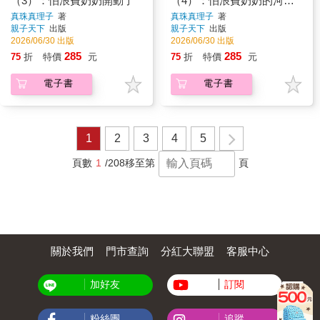
（3）：怕浪費奶奶開動了
（4）：怕浪費奶奶的河川
散步
真珠真理子
著
真珠真理子
著
親子天下
出版
親子天下
出版
2026/06/30 出版
2026/06/30 出版
285
285
75
折
特價
元
75
折
特價
元
電子書
電子書
1
2
3
4
5
頁數
1
/208
移至第
頁
關於我們
門市查詢
分紅大聯盟
客服中心
加好友
訂閱
粉絲團
追蹤