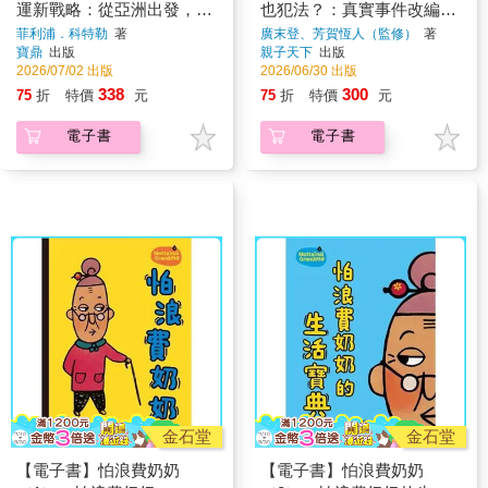
運新戰略：從亞洲出發，
也犯法？：真實事件改編漫
AI、數據與文化驅動的高效
畫！拆解非法組織的誘騙話
菲利浦．科特勒
著
廣末登、芳賀恆人（監修）
著
寶鼎
出版
親子天下
出版
未來藍圖
術，拒絕落入犯罪陷阱的自
2026/07/02 出版
2026/06/30 出版
我保護全解析
338
300
75
折
特價
元
75
折
特價
元
電子書
電子書
金石堂
金石堂
【電子書】怕浪費奶奶
【電子書】怕浪費奶奶