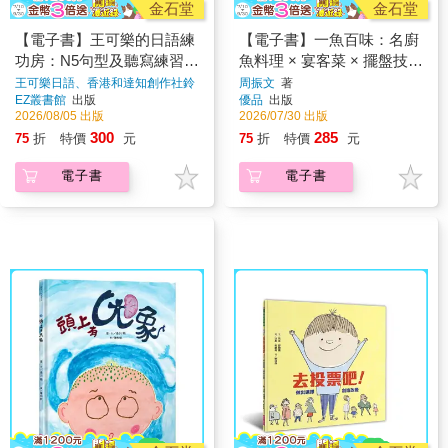
金石堂
金石堂
【電子書】王可樂的日語練
【電子書】一魚百味：名廚
功房：N5句型及聽寫練習寶
魚料理 × 宴客菜 × 擺盤技巧
典
× 沾醬 × 淋醬
王可樂日語、香港和達知創作社鈴
周振文
著
木妃佐子校長／審訂
著
EZ叢書館
出版
優品
出版
2026/08/05 出版
2026/07/30 出版
300
285
75
折
特價
元
75
折
特價
元
電子書
電子書