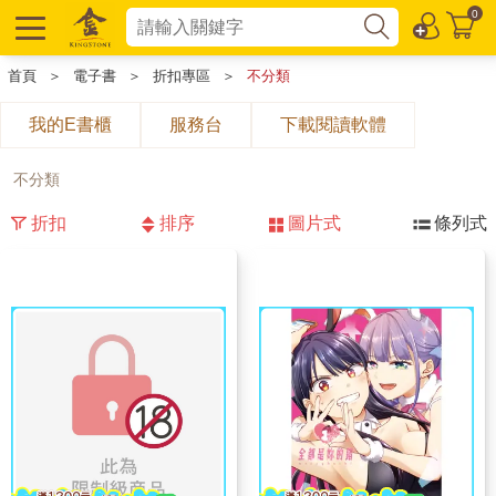
0
首頁
＞
電子書
＞
折扣專區
＞
不分類
我的E書櫃
服務台
下載閱讀軟體
不分類
折扣
排序
圖片式
條列式