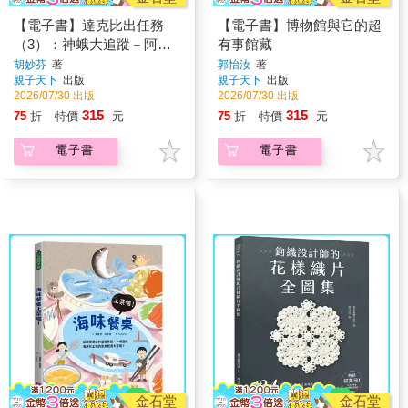
【電子書】達克比出任務
【電子書】博物館與它的超
（3）：神蛾大追蹤－阿里
有事館藏
山森林與登山鐵路沿線調查
胡妙芬
著
郭怡汝
著
親子天下
出版
親子天下
出版
2026/07/30 出版
2026/07/30 出版
315
315
75
折
特價
元
75
折
特價
元
電子書
電子書
金石堂
金石堂