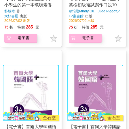
小學生的第一本環境素養啟
英檢初級複試寫作口說10回
蒙書
試題+詳解
朴城佑
著
歐怡君Mindy Ou、Judd Piggott／
審訂
著
大好書屋
出版
EZ叢書館
出版
2026/07/02 出版
2026/07/02 出版
285
285
75
折
特價
元
75
折
特價
元
電子書
電子書
金石堂
金石堂
【電子書】首爾大學韓國語
【電子書】首爾大學韓國語