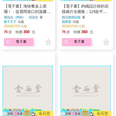
【電子書】海味餐桌上菜
【電子書】鉤織設計師的花
囉！：從晨間港口到溫馨家
樣織片全圖集：124款平面
宴，一場連結海洋與土地的
與立體的日系唯美造型，從
潘昌志（阿樹）、邱詠恬
著
朝日新聞出版
著
親子天下
出版
蘋果屋
出版
食魚教育大冒險！
單片飾品到拼接包包、毯
2026/07/30 出版
2026/07/16 出版
子，自由應用！
300
360
75
折
特價
元
75
折
特價
元
電子書
電子書
金石堂
金石堂