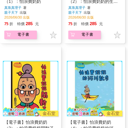
（1）：怕浪費奶奶
（2）：怕浪費奶奶的生活
寶典
真珠真理子
著
真珠真理子
著
親子天下
出版
親子天下
出版
2026/06/30 出版
2026/06/30 出版
285
285
75
折
特價
元
75
折
特價
元
電子書
電子書
金石堂
金石堂
【電子書】怕浪費奶奶
【電子書】怕浪費奶奶