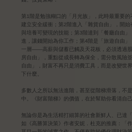
第1階是勉強糊口的「月光族」，此時最重要的
建立安全緩衝；第2階進入「雜貨自由」，開始
與培養可變現的技能；第3階達到「餐廳自由」
進，讓錢開始為你工作；第4階是「旅遊自由」
一層——高薪與儲蓄已觸及天花板，必須透過股
房自由」，重點從成長轉為保全，需分散風險並
自由」，財富不再只是消費工具，而是改變世
下什麼。
多數人之所以無法進階，甚至從階梯滑落，不
中。《財富階梯》的價值，在於幫助你看清自
無論你是為生活精打細算的社會新鮮人、已達
如《高勝算決策》作者安妮．杜克的推薦：「
耳目一新的誠實之作，不僅有助於優化理財決