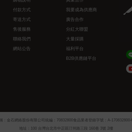
付款方式
我要成為供應商
寄送方式
廣告合作
售後服務
分紅大聯盟
聯絡我們
大量採購
網站公告
福利平台
B2B供應鏈平台
Admin
稱：金石網絡股份有限公司
統編：70832800
食品業者登錄字號：A-170832800-00
地址：100 台灣台北市中正區汀州路三段 160巷 3號 2樓