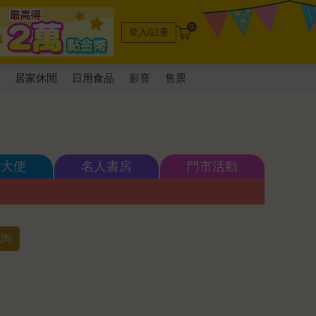
0
登入/註冊
電
居家休閒
日用食品
影音
售票
書大使
名人書房
門市活動