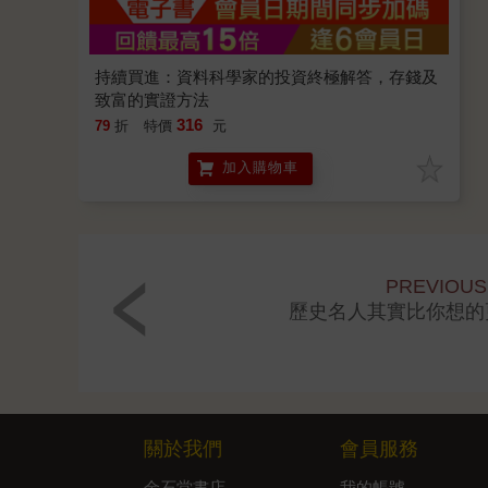
持續買進：資料科學家的投資終極解答，存錢及
致富的實證方法
316
79
折
特價
元
加入購物車
PREVIOUS
歷史名人其實比你想的
關於我們
會員服務
金石堂書店
我的帳號