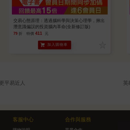
交易心態原理：透過腦科學與決策心理學，揪出
潛意識偏誤的投資腦內革命(全新修訂版)
411
79
折
特價
元
加入購物車
更平易近人
英
客服中心
合作與服務
購物說明
異業合作