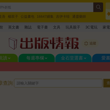
圭吾
楊双子
公益書包
16647續集
吉伊卡哇
通靈藥師
路邊攤新作
馬斯克
玩具總動員5
超慢跑
館
英文書
雜誌
電子書
文具
玩具親子
3C電玩
家
追蹤
悅讀
每週專欄
金石堂選書
愛
章查詢