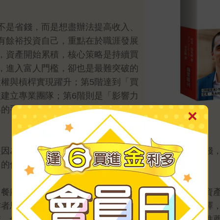
不是省錢，而是想盡辦法提高收入、
有餘裕投資自己，重點在於職涯發展
，資產開始累積，核心策略是持續買
，進入富人門檻，卻也是最難突破的
權與槓桿實現躍升；第5階達到「買
建立專業團隊；第6階則是「影響力
界的手段，你需要開始思考自己要留
是因為不努力，而是因為用錯策略：該拚收入時選擇省錢
己的位置，讓每一個決策都有清楚依據。
「餐廳自由」的中產階級，或是思考如何守住資產的高資
作者馬朱利建構出一套獨特架構，協助讀者評估各種選擇
策，也引導讀者重新思考何謂真正重要的選擇。」誠摯推