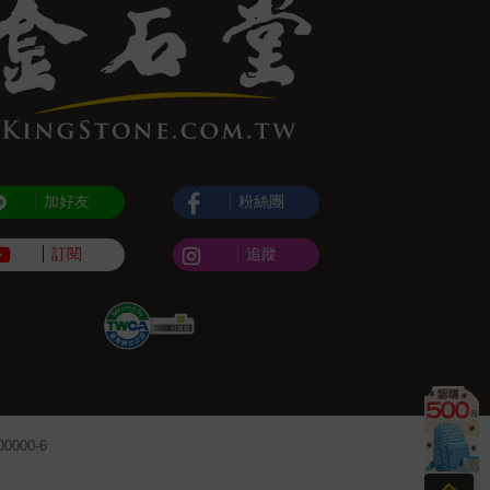
加好友
粉絲團
訂閱
追蹤
000-6