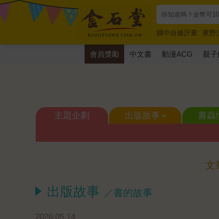
國中自修評量
東野
唯紅花綻放
奧德賽
會員獎勵
中文書
動漫ACG
親子
主題企劃
出版故事
書蟲
文
出版故事
／書的故事
2026.05.14