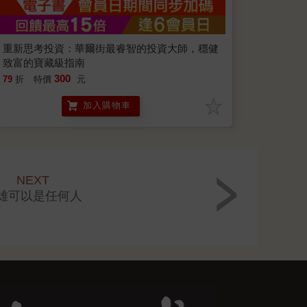
重新思考投資：華爾街最睿智的投資大師，穩健
致富的寶藏級指南
300
79
折
特價
元
加入購物車
NEXT
雄可以是任何人