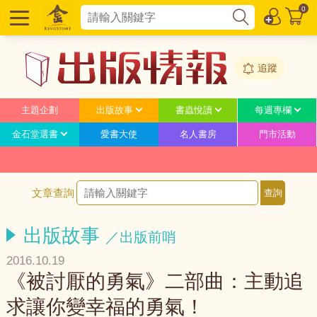
0
追蹤
主題企劃
出版故事
書蟲悅讀
每週專欄
金石堂選書
愛書大使
名人書房
門市活動
文章查詢
出版故事
／出版前哨
2016.10.19
《被討厭的勇氣》二部曲：主動追
求讓你變幸福的勇氣！