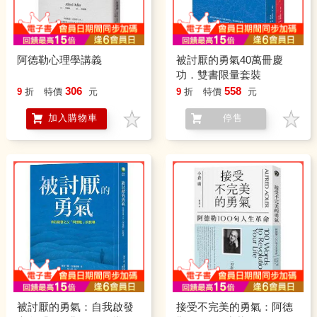
阿德勒心理學講義
被討厭的勇氣40萬冊慶
功．雙書限量套裝
306
558
9
折
特價
元
9
折
特價
元
加入購物車
停售
被討厭的勇氣：自我啟發
接受不完美的勇氣：阿德