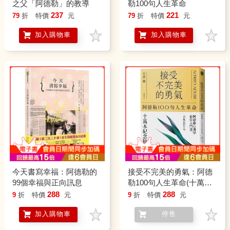
之父「阿德勒」的教導
勒100句人生革命
237
221
79
折
特價
元
79
折
特價
元
加入購物車
加入購物車
今天書寫幸福：阿德勒的
接受不完美的勇氣：阿德
99個幸福與正向訊息
勒100句人生革命(十萬本
紀念精裝版)
288
288
9
折
特價
元
9
折
特價
元
加入購物車
停售