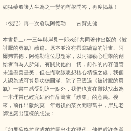
如猛藥般讓人生為之一變的哲學問答，再度揭幕！
〈後記〉再一次發現阿德勒 古賀史健
本書是二○一三年與岸見一郎老師共同著作出版的《被
討厭的勇氣》續篇。原本並沒有撰寫續篇的計畫。阿
爾弗雷德．阿德勒這位思想家，以阿德勒心理學的創
始者而為人所知。有關於他的一切，前作的內容儘管
未達盡善盡美，但在擷取該思想核心精髓之處，我個
人認為或可算是功德圓滿。除了已透過《被討厭的勇
氣》一書中感受到這一點外，我們也實在難以找出為
一本理當已經完結的作品籌畫「續集」的意義。後
來，前作出版約莫一年過後的某次閒聊當中，岸見老
師透露出這樣的想法：
「如果蘇格拉底或柏拉圖出生在現代，他們或許會選