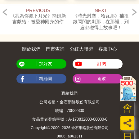
PREVIOUS
NEXT
《我為你灑下月光》簡媜新
《時光封塵．哈瓦那》捕捉
書獻給：被愛神附身的你
銀閃閃的剎那，在那裡，到
處都碰得上故事吧！
關於我們
門市查詢
分紅大聯盟
客服中心
加好友
訂閱
粉絲團
追蹤
聯絡我們
公司名稱：金石網絡股份有限公司
會
統編 : 70832800
食品業者登錄字號：A-170832800-00000-6
員
Copyright© 2000–2026 金石網絡股份有限公司
日
0806_a861311