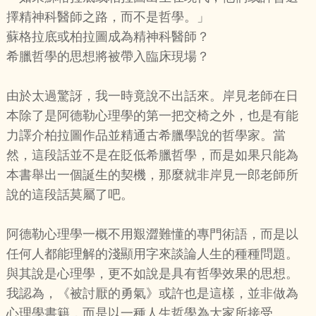
擇精神科醫師之路，而不是哲學。」
蘇格拉底或柏拉圖成為精神科醫師？
希臘哲學的思想將被帶入臨床現場？
由於太過驚訝，我一時竟說不出話來。岸見老師在日
本除了是阿德勒心理學的第一把交椅之外，也是有能
力譯介柏拉圖作品並精通古希臘學說的哲學家。當
然，這段話並不是在貶低希臘哲學，而是如果只能為
本書舉出一個誕生的契機，那麼就非岸見一郎老師所
說的這段話莫屬了吧。
阿德勒心理學一概不用艱澀難懂的專門術語，而是以
任何人都能理解的淺顯用字來談論人生的種種問題。
與其說是心理學，更不如說是具有哲學效果的思想。
我認為，《被討厭的勇氣》或許也是這樣，並非做為
心理學書籍，而是以一種人生哲學為大家所接受。