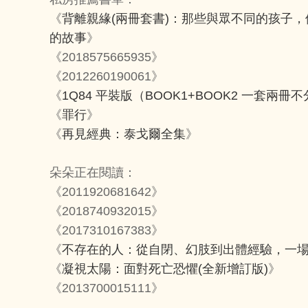
《
背離親緣(兩冊套書)：那些與眾不同的孩子
的故事
》
《2018575665935》
《2012260190061》
《
1Q84 平裝版（BOOK1+BOOK2 一套兩冊
《
罪行
》
《
再見經典：泰戈爾全集
》
朵朵正在閱讀：
《2011920681642》
《2018740932015》
《2017310167383》
《
不存在的人：從自閉、幻肢到出體經驗，一
《
凝視太陽：面對死亡恐懼(全新增訂版)
》
《2013700015111》