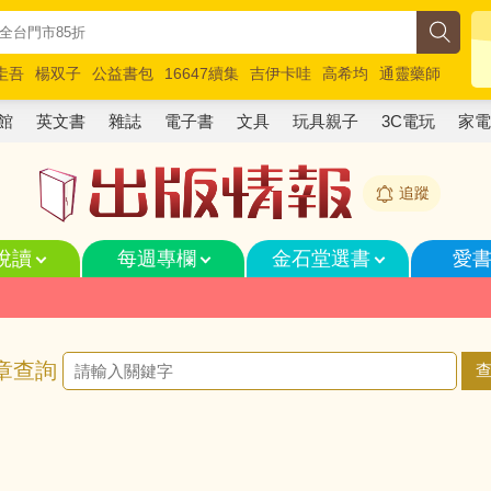
圭吾
楊双子
公益書包
16647續集
吉伊卡哇
高希均
通靈藥師
路邊攤新作
馬斯克
玩具總動員5
超慢跑
館
英文書
雜誌
電子書
文具
玩具親子
3C電玩
家
追蹤
悅讀
每週專欄
金石堂選書
愛
章查詢