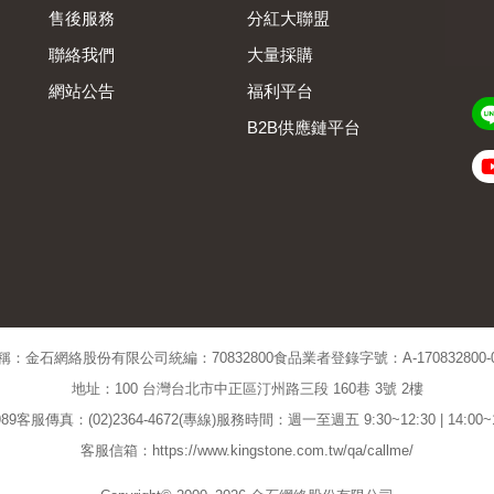
售後服務
分紅大聯盟
聯絡我們
大量採購
網站公告
福利平台
B2B供應鏈平台
Admin
稱：金石網絡股份有限公司
統編：70832800
食品業者登錄字號：A-170832800-00
地址：100 台灣台北市中正區汀州路三段 160巷 3號 2樓
89
客服傳真：(02)2364-4672(專線)
服務時間：週一至週五 9:30~12:30 | 14:00
客服信箱：https://www.kingstone.com.tw/qa/callme/