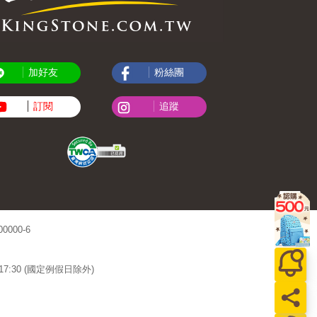
加好友
粉絲團
訂閱
追蹤
000-6
~17:30 (國定例假日除外)