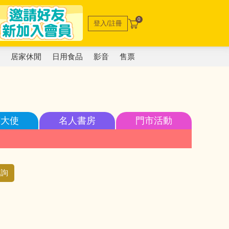
0
登入/註冊
電
居家休閒
日用食品
影音
售票
書大使
名人書房
門市活動