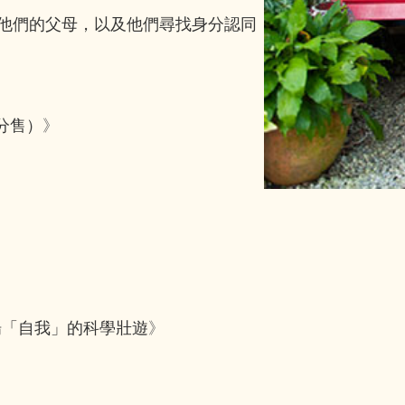
，他們的父母，以及他們尋找身分認同
不分售）
》
場「自我」的科學壯遊
》