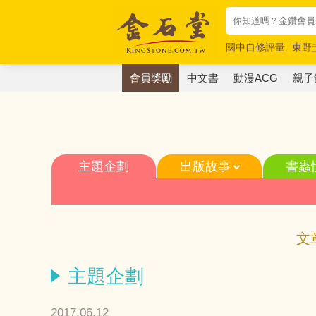
國中自修評量
東野
唯紅花綻放
奧德賽
會員獎勵
中文書
動漫ACG
親子
主題企劃
出版故事
書蟲
文
主題企劃
2017.06.12