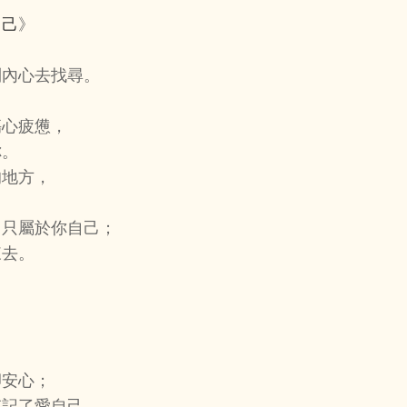
自己
》
到內心去找尋。
傷心疲憊，
你。
的地方，
，只屬於你自己；
來去。
卻安心；
忘記了愛自己。