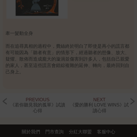
牽一髮動全身
而在追尋真相的過程中，費絲終於明白了即使是再小的謊言都
有可能因為「聽者有意」的情形下，經過聽者的想像、放大、
疑懼、散佈而造成龐大的漩渦並傷害到許多人，包括自己親愛
的家人，甚至這些謊言會錯綜複雜的延伸、轉向，最終回到自
己身上。
破繭而出
費絲看到了原本熱情、愛弟弟的自己變成冷漠、急躁、冷血甚
PREVIOUS
NEXT
至覺得弟弟是累贅時終於驚覺謊言樹不是找尋真相的方向，因
《若你聽見我的孤單》試讀
《愛的勝利 LOVE WINS》試
此她決定將一切攤在陽光下，讓謊言燃燒殆盡，並透過這樣的
心得
讀心得
淬鍊找尋出自己意欲尋找的真相及自己未來的志向。
費絲透過這一連串的事件將原本只是閉著眼睛崇拜父權的逃避
關於我們
門市查詢
分紅大聯盟
客服中心
思考中將眼睛睜開並發現到女性長期被壓抑下所造成的盲點，