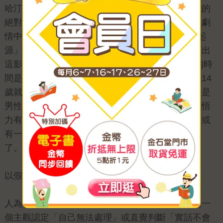
哈汀吉的《
謊言樹
》帶領我們一窺當時女性所處在的
絕對劣勢的歷史！書中雖沒有明說時間，但卻透過劇
情中提到的女主角費絲5歲那年，一本名叫「物種起
源」，和進化有關的書出現了！而歷史上達爾文提出
這影響未來科學界的著作是在1859年，可知書中的時
間是在維多利亞時期，當時的女性即使如費絲這樣14
歲就可以看懂許多科學類的書的天才依然被認為只是
男性的附屬品，甚至大多數的人都確信著「女人領悟
力有限」或是「女孩不像男孩一樣勇敢，或聰明，或
有一技之長。女孩若是心地不善良，就什麼也不是
了。」這些現在看來可笑至極的觀點呢！
以假辨真
人為何會利用「謊言」呢？其實說穿了只是當處在一
個主觀認定「自己無法處理」或直覺判斷「實話不會