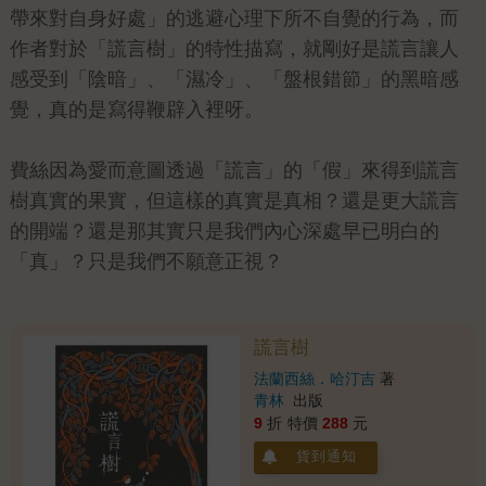
帶來對自身好處」的逃避心理下所不自覺的行為，而
作者對於「謊言樹」的特性描寫，就剛好是謊言讓人
感受到「陰暗」、「濕冷」、「盤根錯節」的黑暗感
覺，真的是寫得鞭辟入裡呀。
費絲因為愛而意圖透過「謊言」的「假」來得到謊言
樹真實的果實，但這樣的真實是真相？還是更大謊言
的開端？還是那其實只是我們內心深處早已明白的
「真」？只是我們不願意正視？
謊言樹
法蘭西絲．哈汀吉
著
青林
出版
9
折
特價
288
元
貨到通知