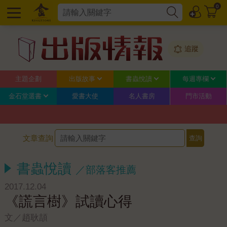
0
追蹤
主題企劃
出版故事
書蟲悅讀
每週專欄
金石堂選書
愛書大使
名人書房
門市活動
文章查詢
書蟲悅讀
／部落客推薦
2017.12.04
《謊言樹》試讀心得
文／趙耿頡