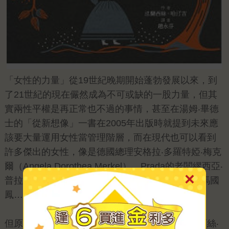
「女性的力量」從19世紀晚期開始蓬勃發展以來，到
了21世紀的現在儼然成為不可或缺的一股力量，但其
實兩性平權是再正常也不過的事情，甚至在湯姆‧畢德
士的「從新想像」一書在2005年出版時就提到未來應
該要大量運用女性當管理階層，而在現代也可以看到
許多傑出的女性，像是德國總理安格拉‧多羅特婭‧梅克
爾（Angela Dorothea Merkel）、Prada的老闆繆西亞‧
普拉達（Miuccia Prada）、台灣的傑出女科學家馬國
鳳…都是如此。
但原在這之前的時代又是如何呢？還好透過法蘭西絲‧