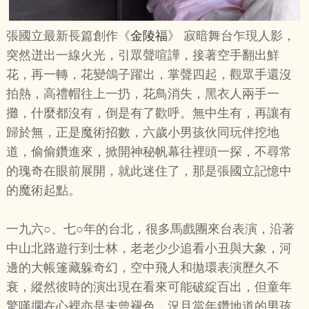
張國立最新長篇創作《
金陵福
》 寂暗舞台乍現人影，
突然迸出一線火光，引眾聲喧譁，接著空手翻出鮮
花，再一轉，花變鴿子躍出，掌聲四起，觀眾手還沒
拍熱，高禮帽往上一扔，花鳥消失，黑衣人兩手一
攤，什麼都沒有，倒是有了歡呼。無中生有，再讓有
歸於無，正是魔術招數，六歲小男孩伙同玩伴挖地
道，偷偷鑽進來，掀開神秘帆幕往裡頭一探，不尋常
的瑰奇在眼前展開，就此迷住了，那是張國立記憶中
的魔術起點。
一九六○、七○年的台北，很多馬戲團來台表演，沿著
中山北路遊行到士林，老老少少追看小丑與大象，河
邊的大帳篷藏躲奇幻，空中飛人和拋環表演歷久不
衰，縱然彼時的演出現在看來可能破綻百出，但童年
驚嘆擱在心裡亦是未曾褪色，況且當年鑽地道的男孩