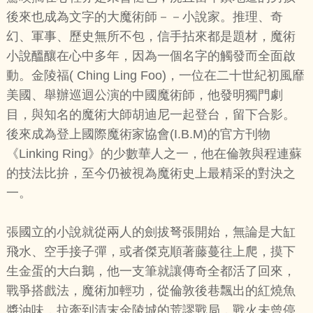
後來也成為文字的大魔術師－－小說家。推理、奇
幻、軍事、歷史無所不包，信手拈來都是題材，魔術
小說醞釀在心中多年，因為一個名字的觸發而全面啟
動。金陵福( Ching Ling Foo)，一位在二十世紀初風靡
美國、舉辦巡迴公演的中國魔術師，他發明獨門劇
目，與知名的魔術大師胡迪尼一起登台，留下合影。
後來成為登上國際魔術家協會(I.B.M)的官方刊物
《Linking Ring》的少數華人之一，他在倫敦與程連蘇
的技法比拚，至今仍被視為魔術史上最精采的對決之
一。
張國立的小說就從兩人的劍拔弩張開始，無論是大缸
飛水、空手接子彈，或者傑克順著藤蔓往上爬，摸下
生金蛋的大白鵝，他一支筆就讓傳奇全都活了回來，
戰爭搭戲法，魔術加輕功，從倫敦後巷飄出的紅燒魚
醬油味，拉牽到清末金陵城的荒謬戰局，戰火未曾停