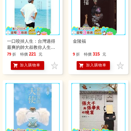
一口咬掉人生：台灣過得
金陵福
最爽的帥大叔教你人生怎
麼用幽默去偷、去爽、去
221
315
79
折
特價
元
9
折
特價
元
過得好
加入購物車
加入購物車