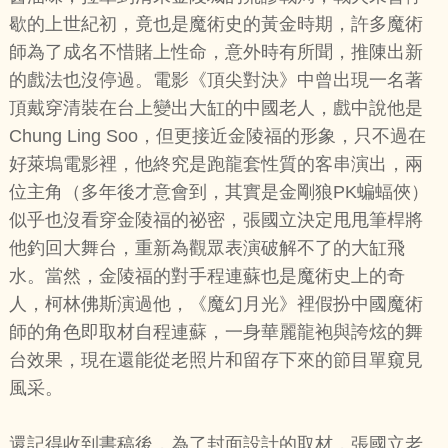
歇的上世紀初，竟也是魔術史的黃金時期，許多魔術
師為了成名不惜賭上性命，意外時有所聞，推陳出新
的戲法也沒停過。電影《頂尖對決》中曾出現一名著
頂戴穿清裝在台上變出大缸的中國老人，戲中說他是
Chung Ling Soo，但更接近金陵福的形象，只不過在
好萊塢電影裡，他終究是跑龍套性質的客串演出，兩
位主角（多年後才意會到，其實是金剛狼PK蝙蝠俠）
似乎也沒看穿金陵福的祕密，張國立決定甩甩筆桿將
他釣回大舞台，重新為觀眾表演破解不了的大缸飛
水。當然，金陵福的對手程連蘇也是魔術史上的奇
人，柯林佛斯演過他，《魔幻月光》裡假扮中國魔術
師的角色即取材自程連蘇，一身華麗龍袍與誇炫的舞
台效果，現在還能從老照片和留存下來的節目單窺見
風采。
還記得收到書稿後，為了封面設計的取材，張國立老