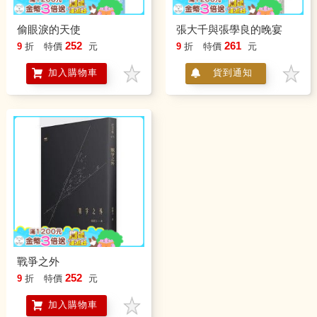
偷眼淚的天使
張大千與張學良的晚宴
252
261
9
折
特價
元
9
折
特價
元
加入購物車
貨到通知
戰爭之外
252
9
折
特價
元
加入購物車