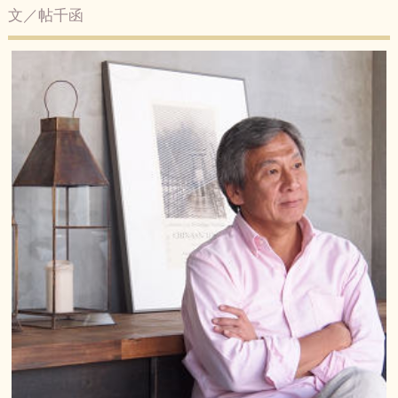
文／帖千函