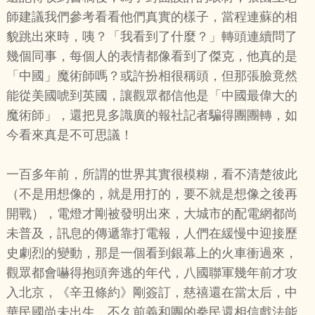
師建議我們參考看看他們真實的樣子，當程連蘇的相
貌跳出來時，咦？「我看到了什麼？」轉頭連續問了
幾個同事，每個人的表情都像看到了傑克，他真的是
「中國」魔術師嗎？或許扮相很稱頭，但那張臉竟然
能從美國唬到英國，讓觀眾都信他是「中國最偉大的
魔術師」，還把見多識廣的報社記者騙得團團轉，如
今看來真是不可思議！
一百多年前，所謂的世界其實很模糊，看不清楚彼此
（不是用想像的，就是用打的，要不就是想像之後再
開戰），電燈才剛被發明出來，大城市的配電網都尚
未普及，訊息的傳遞靠打電報，人們在緩慢中迎接歷
史劇烈的變動，那是一個看到銀幕上的火車衝過來，
觀眾都會嚇得抱頭奔逃的年代，八國聯軍幾年前才攻
入北京，《辛丑條約》剛簽訂，慈禧還在當太后，中
華民國尚未出生，不久前義和團的拳民還相信戲法能