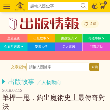
0
追蹤
主題企劃
出版故事
書蟲悅讀
每週專欄
金石堂選書
愛書大使
名人書房
門市活動
文章查詢
出版故事
／人物動向
2018.02.12
筆桿一甩，釣出魔術史上最傳奇對
決