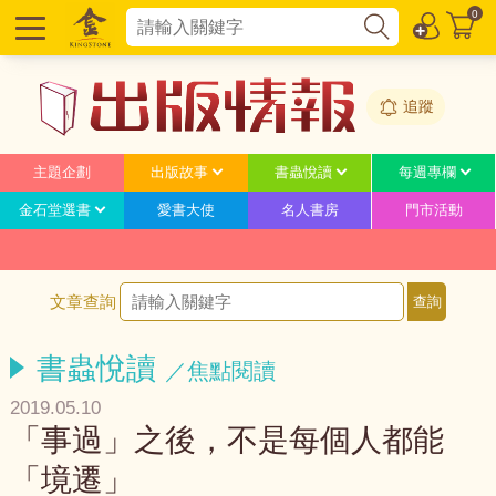
0
追蹤
主題企劃
出版故事
書蟲悅讀
每週專欄
金石堂選書
愛書大使
名人書房
門市活動
文章查詢
書蟲悅讀
／焦點閱讀
2019.05.10
「事過」之後，不是每個人都能
「境遷」