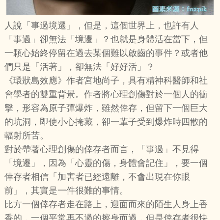
人說「事過境遷」，但是，這個世界上，也許有人
「事過」卻無法「境遷」？也就是身體活在當下，但
一顆心始終停留在過去某個難以啟齒的事件？或者他
們只是「活著」，卻無法「好好活」？
《環狀島效應》作者宮地尚子，具有精神科醫師和社
會學者的雙重背景。作者將心理創傷對於一個人的衝
擊，形容為原子彈爆炸，雖然倖存，但留下一個巨大
的坑洞，即使小心掩藏，卻一輩子受到爆炸時四散的
輻射所苦。
對於帶著心理創傷的倖存者而言，「事過」不見得
「境遷」，因為「心靈的傷，身體會記住」，要一個
倖存者相信「加害者已經遠離，不會出現在你眼
前」，其實是一件很難的事情。
比方一個倖存者走在路上，迎面而來的陌生人身上香
香的，一個平常再不過的擦身而過，但是倖存者很快