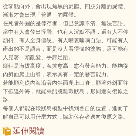
從零點向外，會出現焦黑的屍體、四肢分離的屍體、
漸漸才會出現「普通」的屍體。
在死者外圈的是倖存者，但已意識不清、無法言語。
當中有人會發出怪聲、也有人沉默不語，還有人不停
顫抖、有人全身僵硬。有人嘴裏喃喃自語、可能有人
產出的不是語言，而是沒人看得懂的塗鴉，還可能有
人晃著一頭亂髮、手舞足蹈。
縱軸是海拔高度，海拔愈高，愈有發言能力。能夠從
內斜面爬上山脊，表示具有一定的發言能力。
若能順利從內海沿著內斜面爬上山脊，順著外斜面往
下抵達外海，就能乘船脫離環狀島，形同邁向復原之
路。
每個人都能在環狀島模型中找到各自的位置，進而了
解自己可以用什麼方式，協助倖存者邁向復原之路。
延伸閱讀