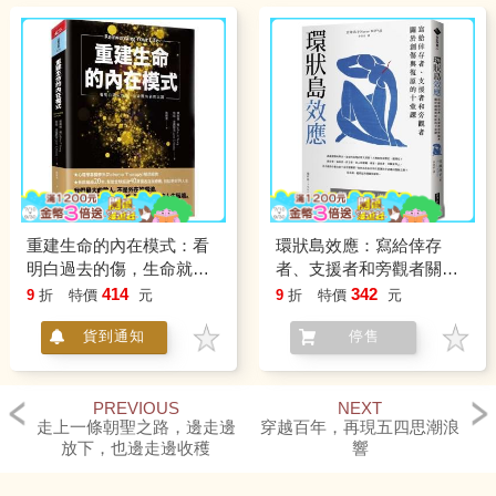
重建生命的內在模式：看
環狀島效應：寫給倖存
明白過去的傷，生命就有
者、支援者和旁觀者關於
新的出路
創傷與復原的十堂課
414
342
9
折
特價
元
9
折
特價
元
貨到通知
停售
PREVIOUS
NEXT
走上一條朝聖之路，邊走邊
穿越百年，再現五四思潮浪
放下，也邊走邊收穫
響