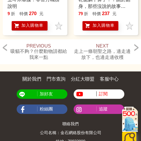
說明
身，那些沒說的故事…
270
237
9
折
特價
元
79
折
特價
元
加入購物車
加入購物車
PREVIOUS
NEXT
吸貓不夠？什麼動物請都給
走上一條朝聖之路，邊走邊
我來一點
放下，也邊走邊收穫
關於我們
門市查詢
分紅大聯盟
客服中心
加好友
訂閱
粉絲團
追蹤
聯絡我們
公司名稱：金石網絡股份有限公司