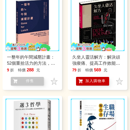
一整年的午間減壓計畫：
久坐人靈活解方：解決頑
52個重拾活力的方法，儲
強痠痛、提高工作效能、
備下午繼續奮鬥的勇氣
改善運動表現的終極指南
288
569
9
折
特價
元
79
折
特價
元
停售
加入購物車