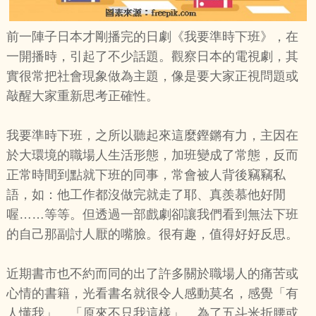
前一陣子日本才剛播完的日劇《我要準時下班》，在
一開播時，引起了不少話題。觀察日本的電視劇，其
實很常把社會現象做為主題，像是要大家正視問題或
敲醒大家重新思考正確性。
我要準時下班，之所以聽起來這麼鏗鏘有力，主因在
於大環境的職場人生活形態，加班變成了常態，反而
正常時間到點就下班的同事，常會被人背後竊竊私
語，如：他工作都沒做完就走了耶、真羨慕他好閒
喔……等等。但透過一部戲劇卻讓我們看到無法下班
的自己那副討人厭的嘴臉。很有趣，值得好好反思。
近期書市也不約而同的出了許多關於職場人的痛苦或
心情的書籍，光看書名就很令人感動莫名，感覺「有
人懂我」、「原來不只我這樣」。為了五斗米折腰或