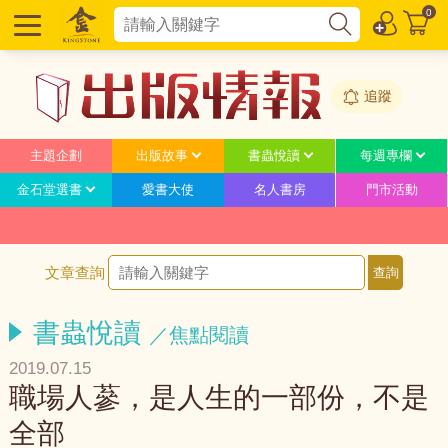
0
追蹤
主題企劃
出版故事
書蟲悅讀
每週專欄
金石堂選書
愛書大使
名人書房
門市活動
文章查詢
書蟲悅讀
／焦點閱讀
2019.07.15
職場人蔘，是人生的一部份，不是
全部