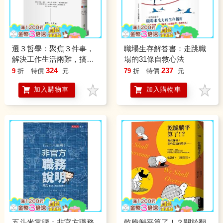
選３哲學：聚焦３件事，
職場生存解答書：走跳職
解決工作生活兩難，搞定
場的31條自救心法
你的超載人生
324
237
9
折
特價
元
79
折
特價
元
加入購物車
加入購物車
五斗米靠腰：非官方職務
乾脆躺平算了！？關於翻