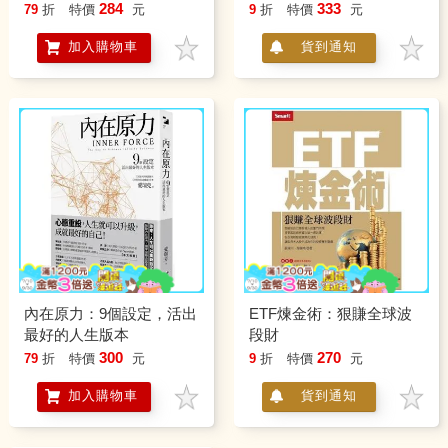
提問，關鍵思考與實踐方
284
333
79
折
特價
元
9
折
特價
元
法
加入購物車
貨到通知
內在原力：9個設定，活出
ETF煉金術：狠賺全球波
最好的人生版本
段財
300
270
79
折
特價
元
9
折
特價
元
加入購物車
貨到通知