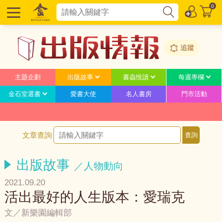
0
追蹤
主題企劃
出版故事
書蟲悅讀
每週專欄
金石堂選書
愛書大使
名人書房
門市活動
文章查詢
出版故事
／人物動向
2021.09.20
活出最好的人生版本：愛瑞克
文／新樂園編輯部