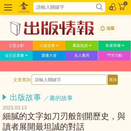
0
追蹤
主題企劃
出版故事
書蟲悅讀
每週專欄
金石堂選書
愛書大使
名人書房
門市活動
文章查詢
出版故事
／書的故事
2023.03.13
細膩的文字如刀刃般剖開歷史，與
讀者展開最坦誠的對話