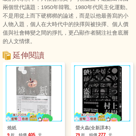
兩個世代議題：1950年韓戰、1980年代民主化運動。
不是用從上而下硬梆梆的論述，而是以他最善寫的小
人物入題，個人在大時代中的抉擇與被抉擇、個人價
值與社會轉變之間的掙扎，更凸顯作者關注社會底層
的人文情懷。
延伸閱讀
燒紙
螢火蟲(全新譯本)
405
277
9
折
特價
元
79
折
特價
元