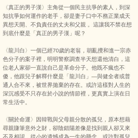
〈真正的男子漢〉主角從一個民主抗爭的素人，到深
知抗爭如何運作的老手，卻是妻子口中不務正業成天
異想天開、不負責任的丈夫和父親 。這讓我不禁在想
到底什麼是「真正的男子漢」呢？
〈龍川白〉一個已經70歲的老翁，胡亂攪和進一宗赤
色分子的案子裡，明明警察調查半天想還他清白，這
位老人家卻一直說自己是革命分子。他既不瘋也不
傻，他跟兒子解釋什麼是「龍川白」—與健全者或普
通人合不來，被世界拋棄的存在。或許這樣對人生的
深沉感受不只存在於小說的情節裡，更真實上演在日
常生活中。
〈關於命運〉因韓戰與父母親分散的孤兒，原本想藉
尋親賺筆意外之財，卻陰錯陽差像是找到親人卻又來
不及相認，從小的遺憾成為一生的懸念。或許對孤兒