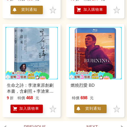
貨到通知
加入購物車
生命之詩：李滄東原創劇
燃燒烈愛 BD
本書，含劇照＋李滄東執
導手記
468
698
9
折
特價
元
特價
元
加入購物車
貨到通知
PREVIOUS
NEXT