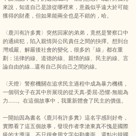
來說，知道自己是誰從哪裡來，意義似乎遠大於可能
獲得的財產，但如果能兩全也是不錯的，哈。
〈鹿川有許多糞〉突然回家的弟弟，竟然是警察口中
的通緝犯，陷入親情與公民責任之間的抉擇。想到台
灣戒嚴、解嚴後社會的變化，很多的「線」都在重
劃：法律的線、道德的線、親情的線、民主的線、言
論自由的線...還有自己與自己之間的線。
〈天燈〉警察機關在追求民主過程中成為暴力機構，
一個弱女子在其中所展現的從天真-委屈-恐懼-無能為
力......。在這個故事中，我重新體會了民主的價值。
一開始因為書名《鹿川有許多糞》這名字感到好奇，
實際看了這五個故事，發現作者李滄東真不愧是國際
級的大導演，不只很會用文字勾勒畫面，還點出韓國