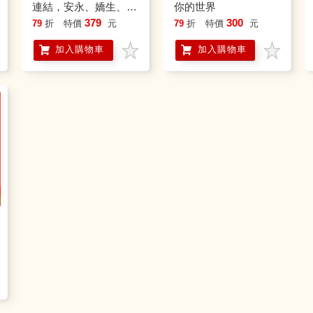
連結，安永、嬌生、花
你的世界
旗銀行等財星500大企
379
300
79
折
特價
元
79
折
特價
元
業的職場必修課【暢銷
加入購物車
加入購物車
典藏版】