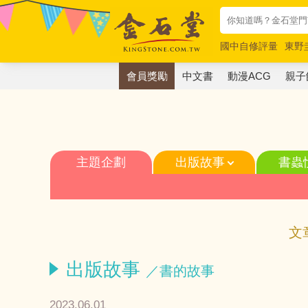
國中自修評量
東野
唯紅花綻放
奧德賽
會員獎勵
中文書
動漫ACG
親子
主題企劃
出版故事
書蟲
文
出版故事
／書的故事
2023.06.01