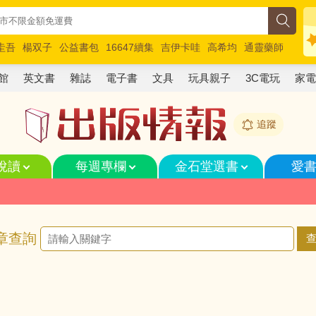
圭吾
楊双子
公益書包
16647續集
吉伊卡哇
高希均
通靈藥師
路邊攤新作
馬斯克
玩具總動員5
超慢跑
館
英文書
雜誌
電子書
文具
玩具親子
3C電玩
家
追蹤
悅讀
每週專欄
金石堂選書
愛
章查詢