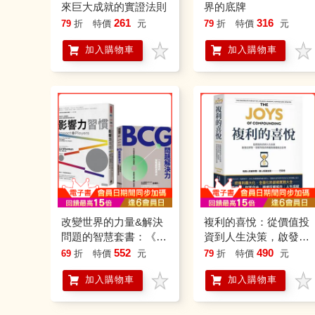
來巨大成就的實證法則
界的底牌
261
316
79
折
特價
元
79
折
特價
元
加入購物車
加入購物車
改變世界的力量&解決
複利的喜悅：從價值投
問題的智慧套書：《影
資到人生決策，啟發巴
響力習慣》＋《BCG問
菲特、蒙格等投資典範
552
490
69
折
特價
元
79
折
特價
元
題解決力》
的穩健致富金律
加入購物車
加入購物車