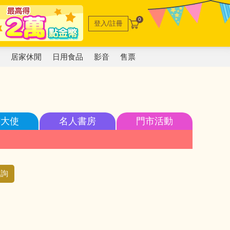
0
登入/註冊
電
居家休閒
日用食品
影音
售票
書大使
名人書房
門市活動