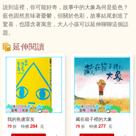
說到這裡，你可能好奇，故事中的大象為何是藍色？
藍色固然意味著憂鬱，但關於色彩，故事結尾創造了
驚喜，也隱含著寓意，大人小孩可以延伸聊聊這個話
題。
延伸閱讀
我的焦慮室友
藏在箱子裡的大象
284
277
79
折
特價
元
79
折
特價
元