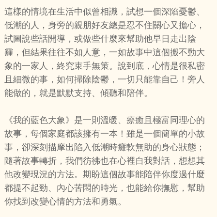
這樣的情境在生活中似曾相識，試想一個深陷憂鬱、
低潮的人，身旁的親朋好友總是忍不住關心又擔心，
試圖說些話開導，或做些什麼來幫助他早日走出陰
霾，但結果往往不如人意，一如故事中這個搬不動大
象的一家人，終究束手無策。說到底，心情是很私密
且細微的事，如何掃除陰鬱，一切只能靠自己！旁人
能做的，就是默默支持、傾聽和陪伴。
《我的藍色大象》是一則溫暖、療癒且極富同理心的
故事，每個家庭都該擁有一本！雖是一個簡單的小故
事，卻深刻描摩出陷入低潮時癱軟無助的身心狀態；
隨著故事轉折，我們彷彿也在心裡自我對話，想想其
他改變現況的方法。期盼這個故事能陪伴你度過什麼
都提不起勁、內心苦悶的時光，也能給你撫慰，幫助
你找到改變心情的方法和勇氣。