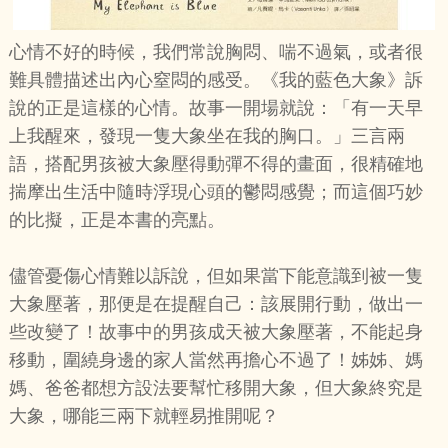
心情不好的時候，我們常說胸悶、喘不過氣，或者很
難具體描述出內心窒悶的感受。《我的藍色大象》訴
說的正是這樣的心情。故事一開場就說：「有一天早
上我醒來，發現一隻大象坐在我的胸口。」三言兩
語，搭配男孩被大象壓得動彈不得的畫面，很精確地
揣摩出生活中隨時浮現心頭的鬱悶感覺；而這個巧妙
的比擬，正是本書的亮點。
儘管憂傷心情難以訴說，但如果當下能意識到被一隻
大象壓著，那便是在提醒自己：該展開行動，做出一
些改變了！故事中的男孩成天被大象壓著，不能起身
移動，圍繞身邊的家人當然再擔心不過了！姊姊、媽
媽、爸爸都想方設法要幫忙移開大象，但大象終究是
大象，哪能三兩下就輕易推開呢？