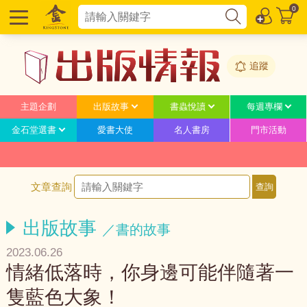
0
追蹤
主題企劃
出版故事
書蟲悅讀
每週專欄
金石堂選書
愛書大使
名人書房
門市活動
文章查詢
出版故事
／書的故事
2023.06.26
情緒低落時，你身邊可能伴隨著一
隻藍色大象！