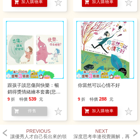
加入購物車
加入購物車
跟孩子談悲傷與快樂：暢
你當然可以心情不好
銷得獎情緒繪本套書(悲
傷，讓我抱抱你、快樂，
539
288
9
折
特價
元
9
折
特價
元
你在哪裡？)
停售
加入購物車
PREVIOUS
NEXT
讓優秀人才自己長出來的領
深度思考串連視覺圖解，再