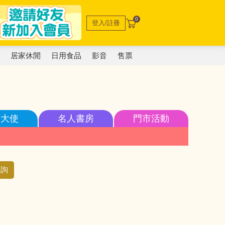
0
登入/註冊
電
居家休閒
日用食品
影音
售票
書大使
名人書房
門市活動