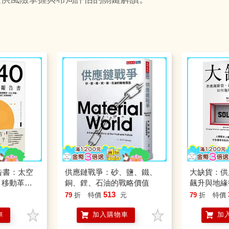
告書：太空
供應鏈戰爭：砂、鹽、鐵、
大缺貨：供
、移動革
銅、鋰、石油的戰略價值
飆升與地緣
SG策略，
球經濟？
513
79
折
特價
元
79
折
特價
住正在崛起
車
加入購物車
加