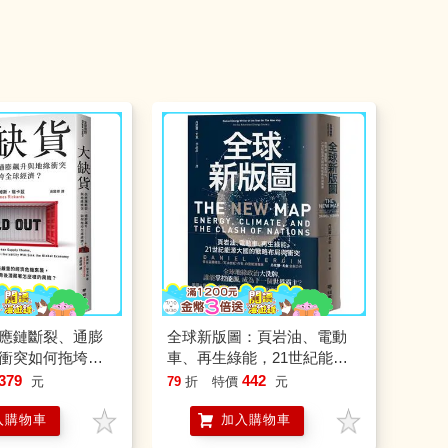
應鏈斷裂、通膨
全球新版圖：頁岩油、電動
衝突如何拖垮全
車、再生綠能，21世紀能源
大國的戰略布局與衝突
379
442
元
79
折
特價
元
入購物車
加入購物車