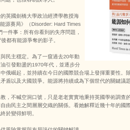
治的英國劍橋大學政治經濟學教授海
局》（Disorder: Hard Times
就在告訴我們一件事：所有你看到的失序問題，
背後都有能源爭奪的影子。
與民主穩定。為了一窺過去20年動
油引發動盪的1970年代，並逐步分
與中俄崛起，並持續在今日的國際競合場上發揮重要性。
型矛盾以及大國競爭。能源將持續成為下個世代的關鍵議
說教，不喊空洞口號，只是老老實實地秉持英國學術調查
和自由民主之間層層交織的關係。看她解釋近幾十年的國
色終於變得鮮明。
提供風險掌握與布局評估的關鍵解讀。