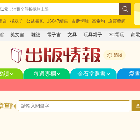
圭吾
楊双子
公益書包
16647續集
吉伊卡哇
高希均
通靈藥師
路邊攤新作
馬斯克
玩具總動員5
超慢跑
館
英文書
雜誌
電子書
文具
玩具親子
3C電玩
家
追蹤
悅讀
每週專欄
金石堂選書
愛
章查詢