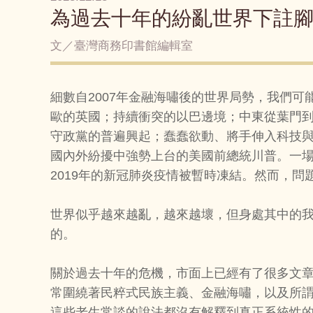
為過去十年的紛亂世界下註
文／臺灣商務印書館編輯室
細數自2007年金融海嘯後的世界局勢，我們
歐的英國；持續衝突的以巴邊境；中東從葉門
守政黨的普遍興起；蠢蠢欲動、將手伸入科技
國內外紛擾中強勢上台的美國前總統川普。一
2019年的新冠肺炎疫情被暫時凍結。然而，問
世界似乎越來越亂，越來越壞，但身處其中的
的。
關於過去十年的危機，市面上已經有了很多文
常圍繞著民粹式民族主義、金融海嘯，以及所
這些老生常談的說法都沒有解釋到真正系統性