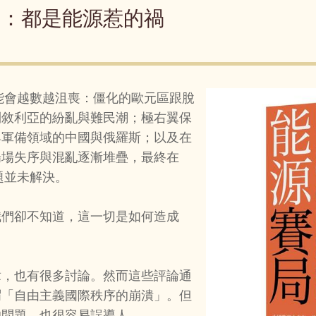
腳：都是能源惹的禍
可能會越數越沮喪：僵化的歐元區跟脫
到敘利亞的紛亂與難民潮；極右翼保
與軍備領域的中國與俄羅斯；以及在
場場失序與混亂逐漸堆疊，最終在
題並未解決。
我們卻不知道，這一切是如何造成
章，也有很多討論。然而這些評論通
謂「自由主義國際秩序的崩潰」。但
的問題，也很容易誤導人。