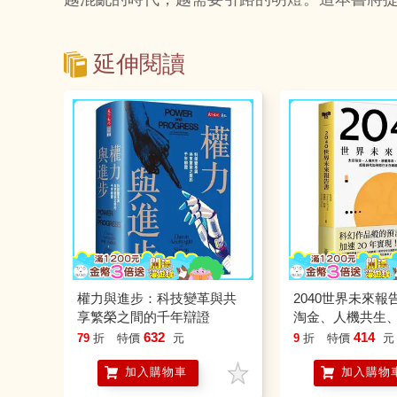
延伸閱讀
權力與進步：科技變革與共
2040世界未來報
享繁榮之間的千年辯證
淘金、人機共生
命、能源戰爭、E
632
414
79
折
特價
元
9
折
特價
元
疫後時代如何抓
加入購物車
加入購物
的工