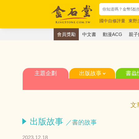
國中自修評量
東野
唯紅花綻放
奧德賽
會員獎勵
中文書
動漫ACG
親子
主題企劃
出版故事
書蟲
文
出版故事
／書的故事
2023.12.18