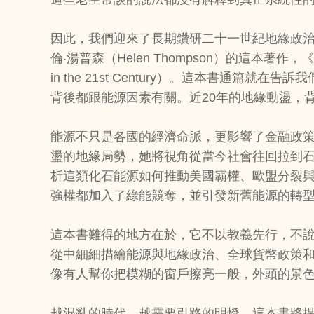
因此，我們迎來了長期鑽研二十一世紀地緣政
倫‧湯普森（Helen Thompson）的這本著作，《能源賽
in the 21st Century）。這本書通篇
背後都跟能源因素有關。近20年的地緣動盪，
能源不只是各國的經濟命脈，更影響了金融政策
盪的地緣局勢，她將視角從當今社會往回拉到石
析這類化石能源如何推動美國霸權、歐盟分裂
強權都加入了綠能競奪，並引發新舊能源的轉
這本書難得的地方在於，它不以教義先行，不
從中細細描繪能源與地緣政治、全球貨幣政策
像有人幫你把模糊的窗戶擦亮一般，外頭的景
越混亂的時代，越需要引路的明燈。這本書將