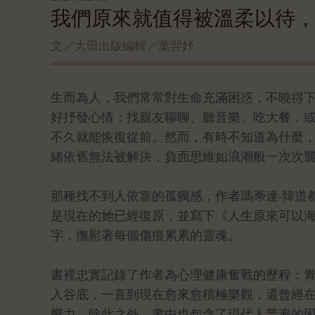
我們原來就值得被溫柔以待
文／大田出版編輯／葉羿妤
生而為人，我們常常對生命充滿困惑，不曉得
好抒發心情：找親友聊聊、聽音樂、吃大餐，
不久就能恢復從前。然而，有時不知道為什麼
緒依舊無法被解決，負面思維如浪潮般一次次
那種找不到人依靠的孤獨感，作者瑪蒂達‧韓道
是現在的她已經復原，並寫下《人生原來可以
字，撫慰著每個傷痕累累的靈魂。
書裡忠實記錄了作者為心理健康奮戰的歷程：
入谷底，一直到現在愈來愈積極樂觀，還曾經在TE
響力。除此之外，書中也包含了現代人普遍的