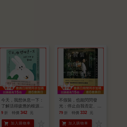
今天，我想休息一下：
不假裝，也能閃閃發
了解活得疲憊的根源，
光：停止自我否定、治
告別人際煩惱，找回滿
癒內在脆弱，擁抱成就
342
332
9
折
特價
元
79
折
特價
元
臉笑容的自己
和讚美的幸福配方
加入購物車
加入購物車