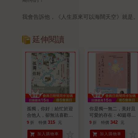
我會告訴他，《人生原來可以海闊天空》就是
延伸閱讀
孤獨，你好：給忙於迎
你是獨一無二，美好且
合他人，卻無法喜歡自
可愛的存在：40篇尋愛
己的我們【擁抱自我
旅程中，遇見自己的勇
315
342
9
折
特價
元
9
折
特價
元
版】
氣練習
加入購物車
加入購物車