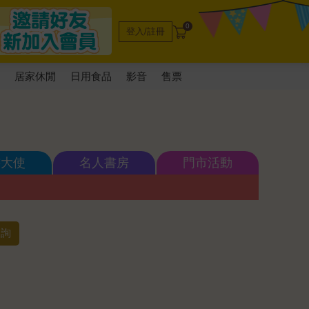
0
登入/註冊
電
居家休閒
日用食品
影音
售票
書大使
名人書房
門市活動