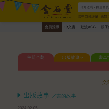
國中自修評量
東野
唯紅花綻放
奧德賽
會員獎勵
中文書
動漫ACG
親子
主題企劃
出版故事
書蟲
文
出版故事
／書的故事
2024.02.05