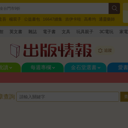
圭吾
楊双子
公益書包
16647續集
吉伊卡哇
高希均
通靈藥師
路邊攤新作
馬斯克
玩具總動員5
超慢跑
館
英文書
雜誌
電子書
文具
玩具親子
3C電玩
家
追蹤
悅讀
每週專欄
金石堂選書
愛
章查詢