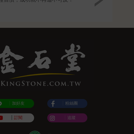
加好友
粉絲團
訂閱
追蹤