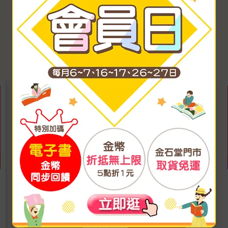
。
今天，我只想演自己：
自療書：人生最重要的
鍾欣凌的幽默與轉念
事，就是完成自己的成
長
315
253
9
折
特價
元
79
折
特價
元
貨到通知
加入購物車