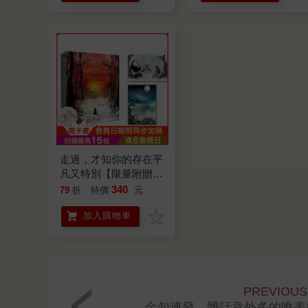
走過，才知你的存在平
凡又特別【限量附贈作
者印簽卡片2張】：大
340
79
折
特價
元
小貓的相遇旅程
加入購物車
PREVIOUS
金句連發、髒話意外多的唯美