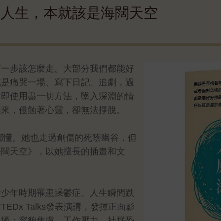
，人生，本就該是海闊天空
下一步該怎麼走。大部分我們都能好
或是痛哭一場、寫下日記、追劇，過
，即使用盡一切方法，墜入深淵的情
襲來，侵蝕著心靈，卻無法掙脫。
都懂。她也走過創傷的死蔭幽谷，但
海闊天空》，以她擅長的插畫和文
青少年時期罹患躁鬱症、人生瞬間跌
Dx Talks發表演講，發揮正面影
困擾：容貌焦慮、工作壓力、社群恐