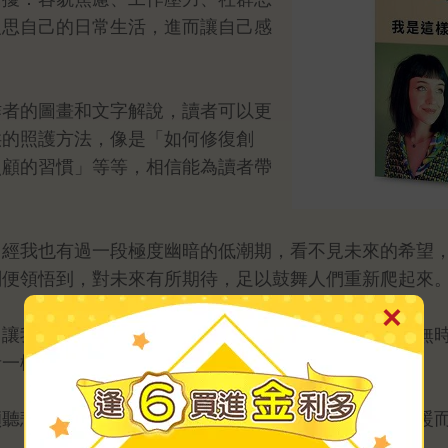
反思自己的日常生活，進而讓自己感
作者的圖畫和文字解說，讀者可以更
供的照護方法，像是「如何修復創
照顧的習慣」等等，相信能為讀者帶
曾經我也有過一段極度幽暗的低潮期，看不見未來的希望
刻便領悟到，對未來有所期待，足以鼓舞人們重新爬起來
它讓我們意識到，只要是人都經歷過傷痛。我們不可能無
者一樣，牽住我們的手大步向前。
傾聽悲傷、溫柔接住我們肩負的所有傷痕、提供一個溫暖