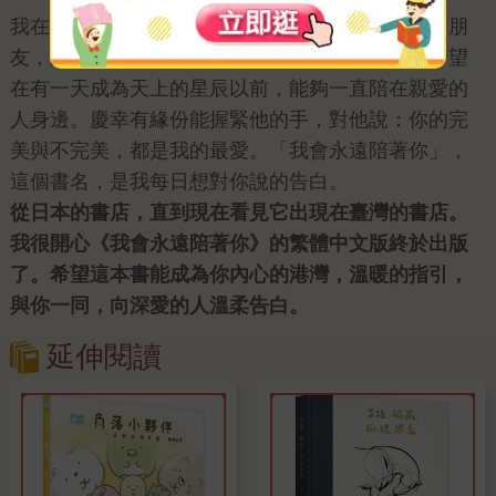
我在這本書中，讀到了愛情，友情，親情。戀人，朋
友，家人。我想著人生的悲歡離合，月圓月缺，希望
在有一天成為天上的星辰以前，能夠一直陪在親愛的
人身邊。慶幸有緣份能握緊他的手，對他說：你的完
美與不完美，都是我的最愛。「我會永遠陪著你」，
這個書名，是我每日想對你說的告白。
從日本的書店，直到現在看見它出現在臺灣的書店。
我很開心《我會永遠陪著你》的繁體中文版終於出版
了。希望這本書能成為你內心的港灣，溫暖的指引，
與你一同，向深愛的人溫柔告白。
延伸閱讀