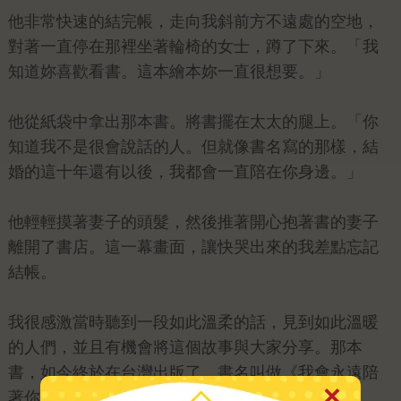
他非常快速的結完帳，走向我斜前方不遠處的空地，
對著一直停在那裡坐著輪椅的女士，蹲了下來。「我
知道妳喜歡看書。這本繪本妳一直很想要。」
他從紙袋中拿出那本書。將書擺在太太的腿上。「你
知道我不是很會說話的人。但就像書名寫的那樣，結
婚的這十年還有以後，我都會一直陪在你身邊。」
他輕輕摸著妻子的頭髮，然後推著開心抱著書的妻子
離開了書店。這一幕畫面，讓快哭出來的我差點忘記
結帳。
我很感激當時聽到一段如此溫柔的話，見到如此溫暖
的人們，並且有機會將這個故事與大家分享。那本
書，如今終於在台灣出版了，書名叫做《我會永遠陪
著你》。