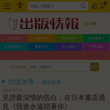
0
追蹤
主題企劃
出版故事
書蟲悅讀
每週專欄
金石堂選書
愛書大使
名人書房
門市活動
文章查詢
出版故事
／書的故事
2024.07.10
見證最深情的告白：在日本書店遇
見《我會永遠陪著你》