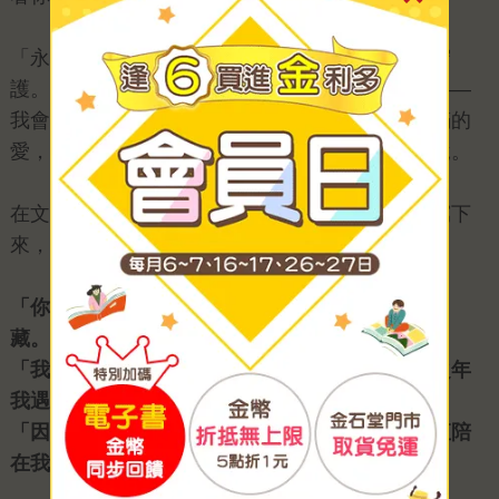
「永遠陪著你」是承諾，是告白，是永遠不變的守
護。無論這個世界如何改變，都如同書名所說的——
我會永遠陪著你，春夏秋冬，朝花夕拾。內心滿滿的
愛，卻口拙無法說出口，所以用這本繪本向你訴說。
在文章的最後，我想將書中我自己最愛的三段話寫下
來，與大家分享。
「你來到了我的生命故事中。這是我最珍貴的寶
藏。」
「我很幸福。現在，今天，還有明天。因為有生之年
我遇見了你。」
「因為有你在，今天是美好的一天。謝謝你，一直陪
在我身邊。」