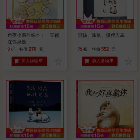
角落小夥伴繪本：一直都
男孩、鼴鼠、狐狸與馬
在你身邊
270
552
9
折
特價
元
79
折
特價
元
加入購物車
加入購物車