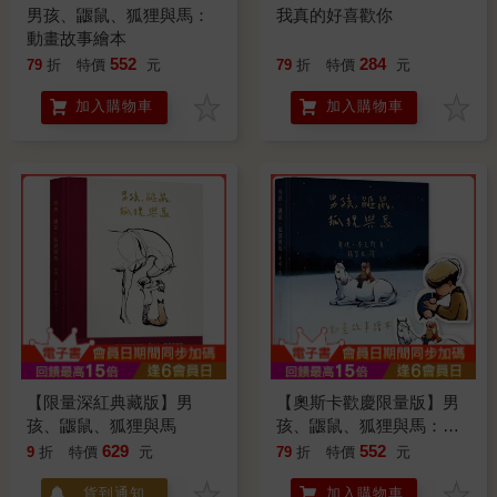
男孩、鼴鼠、狐狸與馬：
我真的好喜歡你
動畫故事繪本
552
284
79
折
特價
元
79
折
特價
元
加入購物車
加入購物車
【限量深紅典藏版】男
【奧斯卡歡慶限量版】男
孩、鼴鼠、狐狸與馬
孩、鼴鼠、狐狸與馬：動
畫故事繪本(加贈經典場景
629
552
9
折
特價
元
79
折
特價
元
禮物卡)
貨到通知
加入購物車