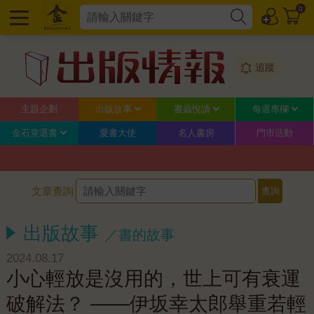
0
追蹤
主題企劃
出版故事
書蟲悅讀
每週專欄
金石堂選書
愛書大使
名人書房
門市活動
文章查詢
出版故事
／書的故事
2024.08.17
小心輕放是沒用的，世上可有衰運
破解法？ ——伊坂幸太郎舉重若輕