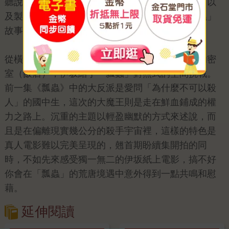
聽說主演布萊德．彼特頗中意「瓢蟲」這個角色，以
及製片對續集的期待後，伊坂燃起繼續創作「瓢蟲」
故事的熱情，打破了原本對系列的規畫。
從橫向移動的密室（新幹線列車），到縱向移動的密
室（飯店），伊坂給予「瓢蟲」對照式的空間挑戰。
前一集《瓢蟲》中的大反派是愛問「為什麼不可以殺
人」的國中生，這次的大魔王則是走在鮮血鋪成的權
力之路上。沉重的主題以輕盈幽默的方式來述說，而
且是在偏離現實幾公分的殺手宇宙裡，這樣的特色是
真人電影難以完美呈現的，翹首期盼續集開拍的同
時，不如先來感受獨一無二的伊坂紙上電影，搞不好
你會在「瓢蟲」的荒唐境遇中意外得到一點共鳴和慰
藉。
延伸閱讀