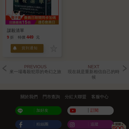
謀殺清單
449
9
折
特價
元
貨到通知
PREVIOUS
NEXT
來一場毒殺犯罪的奇幻之旅
現在就是重新相信自己的時
候
關於我們
門市查詢
分紅大聯盟
客服中心
加好友
訂閱
粉絲團
追蹤