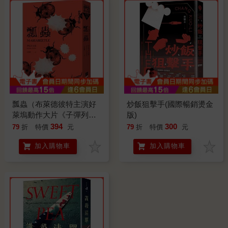
瓢蟲（布萊德彼特主演好
炒飯狙擊手(國際暢銷燙金
萊塢動作大片《子彈列
版)
車》原著小說）
394
300
79
折
特價
元
79
折
特價
元
加入購物車
加入購物車