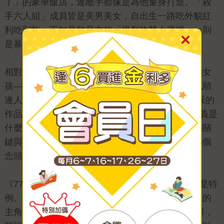
了」的豪華飯店，連敵手都像是為他量身打造。「殺
手六人組」成員皆是美男美女，自出生一路吃外貌紅
利吃到飽。不知是敵是友的「爆裂物雙人搭檔」，則
是暴發戶，踏入業界純屬打發時間。
相對地，這次攪亂七尾任務的，是同樣衰神纏身的女
孩——因驚人記憶力引來殺身之禍。眼看就要形成順
遂人VS倒楣鬼的局面，情勢究竟會如何發展？伊坂的
作品往往書名就是謎團的開始，「777」真正的意義是
什麼？一路與七尾冒險到最後，或許會發現解謎的關
鍵與內心最珍貴的情感有關，而化危機為轉機的那個
念頭，也與如何度過人生低潮有關。
《777》是伊坂「殺手系列」睽違七年的新作，也是特
例。在此之前，《蚱蜢》《瓢蟲》《螳螂》每一集的
主角都不同，但2022年《瓢蟲》改編為好萊塢電影，