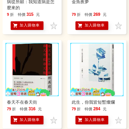
病從所願：我知道病是怎
金魚夜夢
麼來的
315
269
9
折
特價
元
79
折
特價
元
加入購物車
加入購物車
春天不在春天街
此生，你我皆短暫燦爛
316
284
79
折
特價
元
79
折
特價
元
加入購物車
加入購物車