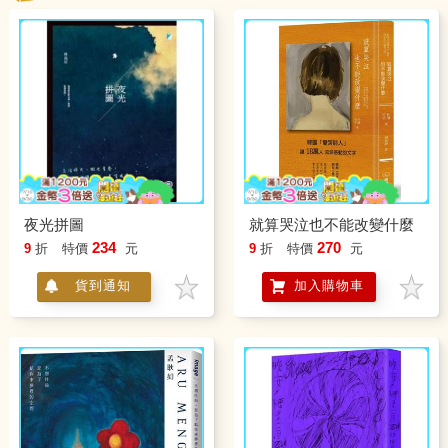
夜光拼圖
就算哭泣也不能改變什麼
234
270
9
折
特價
元
9
折
特價
元
貨到通知
加入購物車