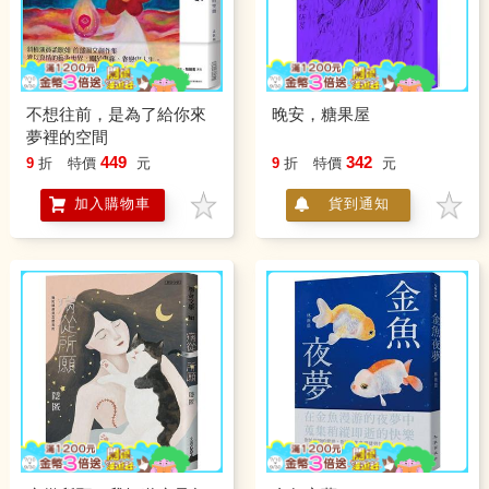
不想往前，是為了給你來
晚安，糖果屋
夢裡的空間
449
342
9
折
特價
元
9
折
特價
元
加入購物車
貨到通知