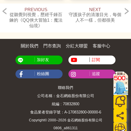
PREVIOUS
NEXT
從聽覺到視覺，歷經千錘百
守護孩子的清澈目光，每個
鍊的《QQ俠大冒險1：魔法
人不一樣，但都很美
仙境》
關於我們
門市查詢
分紅大聯盟
客服中心
加好友
訂閱
粉絲團
追蹤
聯絡我們
公司名稱：金石網絡股份有限公司
統編 : 70832800
食品業者登錄字號：A-170832800-00000-6
Copyright© 2000–2026 金石網絡股份有限公司
0806_a861311