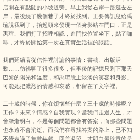
店開在有點陡的小坡道旁。早上我從右岸一路逛去左
岸，最後繞了幾個巷子才終於找到。正要傳訊息給禹
瑄說我到了，抬起頭來發現一個身影站在門口，正是
禹瑄。我們打了招呼相認，進門找位置坐下，點了咖
啡，才終於開始第一次在真實生活裡的談話。
我們延續著從信件裡討論的事情：書稿、出版活
動……彷彿聊了很多很多，但事後的記憶只剩下那天
巴黎的陽光和溫度，和禹瑄臉上淡淡的笑容和身影。
可能她把濃烈的情感和哀愁，都留在了文字裡。
二十歲的時候，你在煩惱些什麼？三十歲的時候呢？
工作？未來？情感？自我實現？當我們走過人生，才
會漸漸明白，不是每個問題都會有答案，而那些問題
也永遠不會消逝。而我們在尋找答案的路上，已不知
不覺走過了無數年歲。回首凝望，才明白最珍貴的是