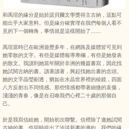
和禹瑄的緣分是始於諾貝爾文學獎得主古納，這點可
能出乎大家意料。但是緣分確實埋在我們每個人看不
見的下一個轉角，事情就是這樣開始了……
禹瑄當時已在歐洲遊歷多年，在網路及媒體皆可見到
她零散的文字。有些是媒體報導專欄，有些是她發表
的散文。我讀到她當年關於非洲的幾篇書寫，因此找
她試閱古納的書。讀著讀著，興起找她出書的念頭。
她的文字晶瑩剔透，猶如在水晶世界裡的稜鏡，四面
八方反射出不同情感。那些情感都帶著細微的哀傷，
淺淺的青春，像是在召喚我們心裡二十歲的那個自
己。
於是我寫信給她，開始初次聯繫。信裡除了邀她試閱
古納的書，也同時提出了洽談新書的邀約。我們的緣