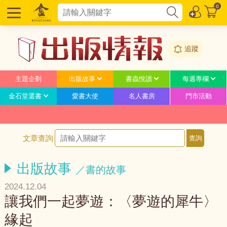
0
追蹤
主題企劃
出版故事
書蟲悅讀
每週專欄
金石堂選書
愛書大使
名人書房
門市活動
文章查詢
出版故事
／書的故事
2024.12.04
讓我們一起夢遊：〈夢遊的犀牛〉
緣起