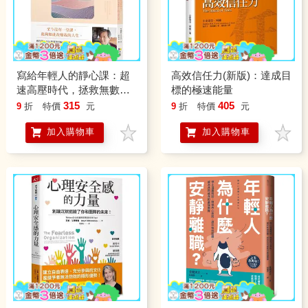
寫給年輕人的靜心課：超
高效信任力(新版)：達成目
速高壓時代，拯救無數學
標的極速能量
子的安靜力量
315
405
9
折
特價
元
9
折
特價
元
加入購物車
加入購物車