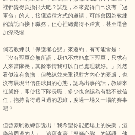
裡都覺得負擔很大吧？試想，本來覺得自己沒有「冠
軍命」的人，接獲這種方式的邀請，可能會因為教練
的請託而接下職務，但心裡總覺得不踏實，甚至還會
加深恐懼。
倘若教練以「保護者心態」來邀約，有可能會是：
「沒有冠軍命無所謂，我也不求能拿下冠軍，只求有
人來當隊長，其餘事情我可以自己處理就好。」雖然
看似沒有負擔，但教練並未重視對方內心的憂慮，也
沒有展現出信任球員的心態，認為出事的話，教練來
扛就好，即使接下隊長職，多少也會認為有點不被信
任，抱持著得過且過的思維，度過一場又一場的賽事
吧？
但曾豪駒教練卻說出「我希望你能把場上的快樂，渲
染給周邊的人」，這蘊含著「導師心態」的話語。他