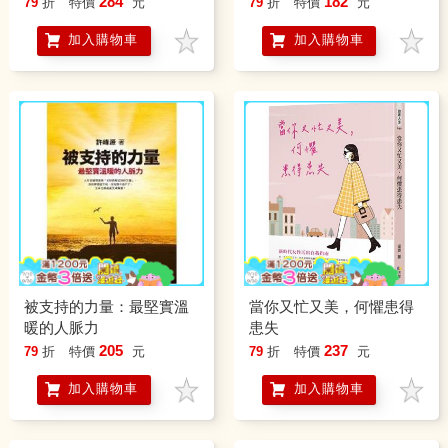
284
182
79
折
特價
元
79
折
特價
元
無二的自己
加入購物車
加入購物車
被支持的力量：最堅實溫
當你又忙又美，何懼患得
暖的人脈力
患失
205
237
79
折
特價
元
79
折
特價
元
加入購物車
加入購物車