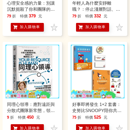
心理安全感的力量：別讓
年輕人為什麼安靜離
沉默扼殺了你和團隊的未
職？：停止淺層對話、降
來！
低內心攻防、提升有效回
379
332
79
折
特價
元
79
折
特價
元
饋，成為共同成長的最強
加入購物車
加入購物車
團隊
同理心領導：應對遠距與
好事即將發生 1+2 套書：
分散式團隊新常態，領導
史努比SNOOPY陪你共度
如何更抓住人心？
療癒生活！
450
525
9
折
特價
元
75
折
特價
元
加入購物車
加入購物車