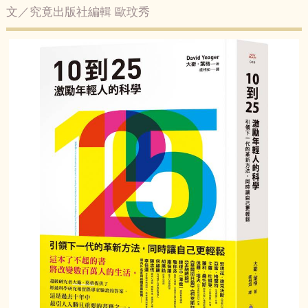
文／究竟出版社編輯 歐玟秀