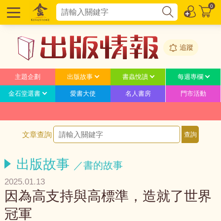
0
追蹤
主題企劃
出版故事
書蟲悅讀
每週專欄
金石堂選書
愛書大使
名人書房
門市活動
文章查詢
出版故事
／書的故事
2025.01.13
因為高支持與高標準，造就了世界
冠軍