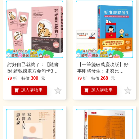
討好自己就夠了：【隨書
【一筆箋破萬慶功版】好
附 鬆弛感處方金句卡3張
事即將發生：史努比
一組】不是逃避，而是重
Snoopy陪你找到自我認
300
268
79
折
特價
元
79
折
特價
元
新定義。日本超人氣身心
同，激勵低潮人生
加入購物車
加入購物車
科暖男醫生的48則鬆弛感
生活處方