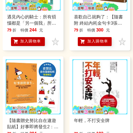
遇見內心的騎士：所有煩
喜歡自己就夠了：【隨書
惱都是「另一個我」所引
附 終結內耗金句卡3張一
發，只有我能拯救我自己
組】不必配合誰要求的100
244
300
79
折
特價
元
79
折
特價
元
分，這樣的我已經很棒。
加入購物車
加入購物車
暖男身心科醫生終結自我
否定的45個低內耗練習
【隨書贈史努比自在遨遊
年輕，不打安全牌
貼紙】好事即將發生2：史
努比Snoopy陪你發現獨一