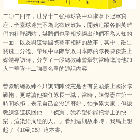
二〇二四年，世界十二強棒球賽中華隊拿下冠軍寶
座，全臺球迷無不為此歡欣鼓舞，開始追蹤各個英雄
們的社群網站，媒體們也爭相挖絕出他們不為人知的
一面，以及與這場國際賽事相關的故事，其中，敲出
關鍵三分砲、帶領中華隊擊敗日本隊的隊長陳傑憲上
媒體專訪時，分享了一段總教練曾豪駒當時邀請他加
入中華隊十二強賽名單的通話內容。
曾豪駒總教練不只詢問陳傑憲是否有意願披上國家隊
戰袍，更邀請他擔任隊長一職，當時，陳傑憲在第一
時間婉拒，表示自己命沒這麼好，怕拖累大家，但總
教練卻這樣回他：「傑憲，我希望你能把場上的快
樂，渲染給周邊的人。」看到這則故事時，我馬上想
起了《10到25》這本書。