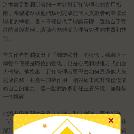
這本書是劉潤所著的一本針對新任管理者的實用指
南，希望能幫助他們順利完成從個人貢獻者到團隊管
理者的轉變。書中不僅提供了理論基礎，還結合了豐
富的實踐案例，讓讀者能夠深入理解管理的本質和技
巧。
首先作者劉潤提出了「關鍵躍升」的概念，強調這一
轉變不僅僅是職位的變化，更是心態和思維方式的重
大轉變。他指出，新任管理者要學會如何透過他人來
完成任務，並產生加乘作用，相對於未躍升前僅僅依
賴自己的能力，這一點對許多新任主管來說，無疑是
一個挑戰。
他將升職的關鍵分為「心法」和「劍法」兩大部分。
「心法」包括責任躍升、溝通躍升、關係躍升和自我
躍升，是新任主管在轉變過程中需要掌握的心理素質