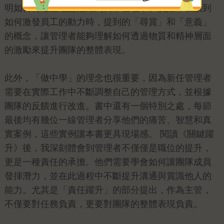
明如何將這些理論應用到日常管理中。例如，在談到
如何激發員工的動力時，提到的「尋賞」和「意義」
的概念，讓管理者能夠理解如何透過物質和精神層面
的激勵來提升團隊的整體表現。
此外，「做中學」的理念也很重要，因為新任管理者
需要在實際工作中不斷調整自己的管理方式，並根據
團隊的反饋進行改進。書中還有一個特別之處，每節
最後均有幾位一線管理者分享他們的痛苦、智慧和真
實案例，這些實例讓本書更具現場感。 閱讀《關鍵躍
升》後，我深刻體會到管理者不僅僅是職位的提升，
更是一種責任的承擔。他們需要學會如何讓團隊成員
發揮潛力，並在此過程中不斷提升溝通與賞識他人的
能力。尤其是「責任躍升」的部分提出，作為主管，
不僅要對任務負責，更要對團隊的整體表現負責。