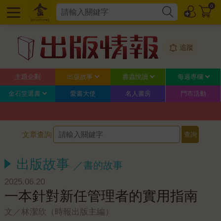
0
追蹤
主題企劃
出版故事
書蟲悅讀
每週專欄
金石堂選書
愛書大使
名人書房
門市活動
文章查詢
出版故事
／書的故事
2025.06.20
一本針對新任管理者的實用指南
文／林潔欣（時報出版主編）