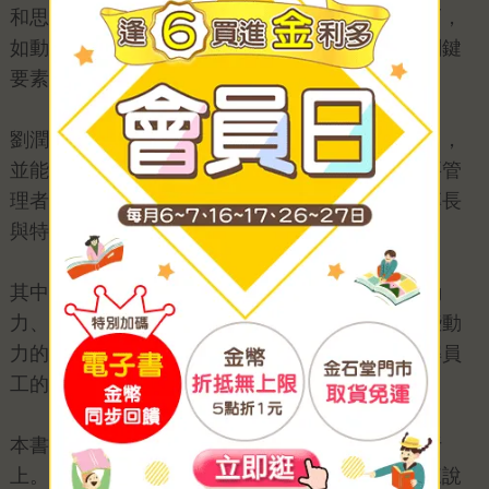
和思維方式。而「劍法」則涵蓋了具體的管理技巧，
如動力、能力、溝通和合作，是提升團隊效率的關鍵
要素。
劉潤強調，一位優秀的管理者應該要激發團隊動力，
並能夠有效地培養和提升團隊成員的能力。這需要管
理者具備良好的溝通技巧，以及理解每位成員的專長
與特點，並根據這些特點進行合理的任務分配。
其中「動力系統」模型，將員工的動力分為防禦動
力、獲得動力、結伴動力和學習動力，並指出這些動
力的來源和特徵。這一模型幫助管理者更好地理解員
工的需求，從而制定出更有效的激勵措施。
本書的實用性展現在其具體的管理方法和案例分析
上。劉潤不僅提供了理論框架，還透過實際案例來說