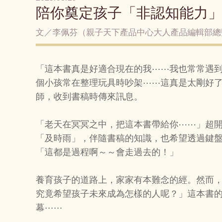
陪你奠定孩子「非認知能力
文／李佩芬（親子天下產品中心大人產品編輯部總
「這本書真是好適合現在的我⋯⋯我也常常遇
個小孩常在整理玩具時吵架⋯⋯這真是太剛好
師，收到書稿時傳來訊息。
「老天在冥冥之中，把這本書帶給你⋯⋯」超
「及時雨」，伴隨書稿的知識，也希望透過鍵
「這都是過程啊～～會走過去的！」
養育孩子的道路上，家家有本難念的經。然而
究竟希望孩子未來成為怎樣的人呢？」這本書
幕⋯⋯