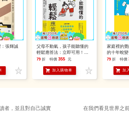
習：張輝誠
父母不動氣，孩子能聽懂的
家庭裡的覺
輕鬆應答法：立即可用！常
的十年蛻變
見教養情境ｘ話語範例，跟
的教養之路
355
79
折
特價
元
79
折
特價
孩子好好說話不心累
車
加入購物車
加
讀者，並且對自己誠實
在我們看見世界之