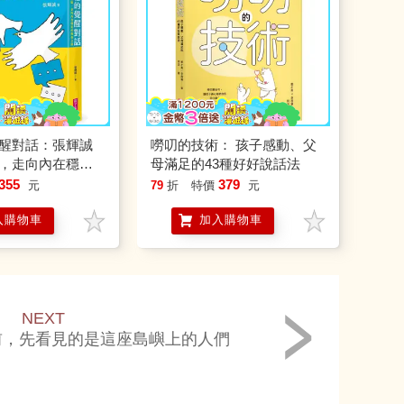
醒對話：張輝誠
嘮叨的技術： 孩子感動、父
，走向內在穩定
母滿足的43種好好說話法
355
379
元
79
折
特價
元
入購物車
加入購物車
NEXT
前，先看見的是這座島嶼上的人們