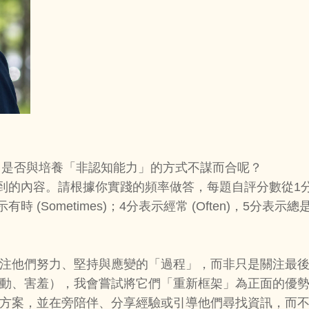
，是否與培養「非認知能力」的方式不謀而合呢？
到的內容。請根據你實踐的頻率做答，每題自評分數從1分
分表示有時 (Sometimes)；4分表示經常 (Often)，5分
關注他們努力、堅持與應變的「過程」，而非只是關注最
好動、害羞），我會嘗試將它們「重新框架」為正面的優
決方案，並在旁陪伴、分享經驗或引導他們尋找資訊，而