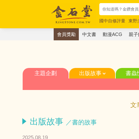
國中自修評量
東野
唯紅花綻放
奧德賽
會員獎勵
中文書
動漫ACG
親子
主題企劃
出版故事
書蟲
文
出版故事
／書的故事
2025.08.19