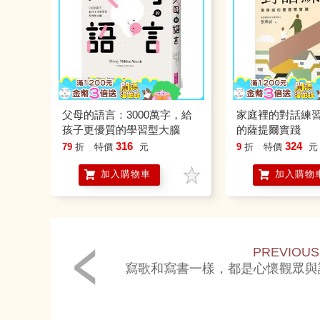
父母的語言：3000萬字，給
家庭裡的對話練
孩子更優質的學習型大腦
的薩提爾實踐
316
324
79
折
特價
元
9
折
特價
元
加入購物車
加入購物
PREVIOUS
寫歌和寫書一樣，都是心懷觀眾與