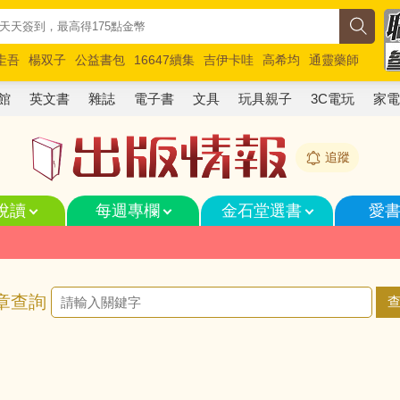
圭吾
楊双子
公益書包
16647續集
吉伊卡哇
高希均
通靈藥師
路邊攤新作
馬斯克
玩具總動員5
超慢跑
館
英文書
雜誌
電子書
文具
玩具親子
3C電玩
家
追蹤
悅讀
每週專欄
金石堂選書
愛
章查詢