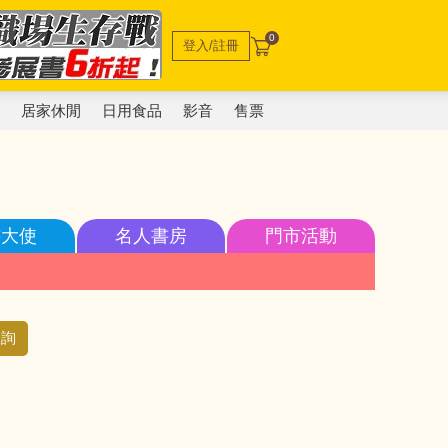
0
登入/註冊
電
居家休閒
日用食品
影音
售票
書大使
名人書房
門市活動