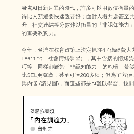
身處AI日新月異的時代，許多可以用數值衡量
得比人類還要快速還要好；面對人機共處甚至
升、社交連結等分數難以衡量的「非認知能力
的重要軟實力。
今年，台灣在教育政策上決定挹注4.4億經費大力推廣的S
Learning，社會情緒學習），其中含括的情
巧等，同樣都屬於「非認知能力」的範疇。若
比SEL更寬廣，甚至可達200多種；但為了
與內涵 (請見圖)，而這些都是AI難以學習、