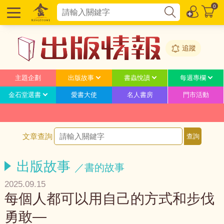
0
追蹤
主題企劃
出版故事
書蟲悅讀
每週專欄
金石堂選書
愛書大使
名人書房
門市活動
文章查詢
出版故事
／書的故事
2025.09.15
每個人都可以用自己的方式和步伐
勇敢—