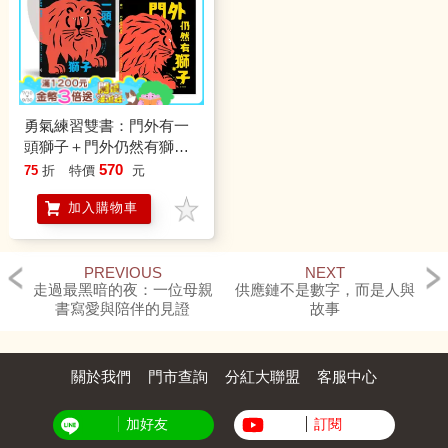
勇氣練習雙書：門外有一
頭獅子＋門外仍然有獅子
【限定勇氣酷卡版】
570
75
折
特價
元
加入購物車
PREVIOUS
NEXT
走過最黑暗的夜：一位母親
供應鏈不是數字，而是人與
書寫愛與陪伴的見證
故事
關於我們
門市查詢
分紅大聯盟
客服中心
加好友
訂閱