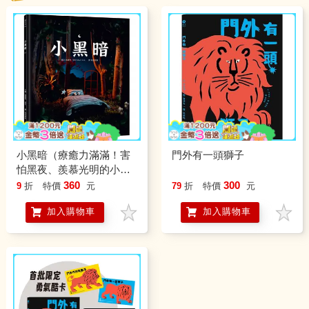
小黑暗（療癒力滿滿！害
門外有一頭獅子
怕黑夜、羨慕光明的小黑
暗，可以接納自己、面對
360
300
9
折
特價
元
79
折
特價
元
恐懼嗎？手工製作場
加入購物車
加入購物車
景 X 定格動畫攝影 X 微型
藝術繪本)