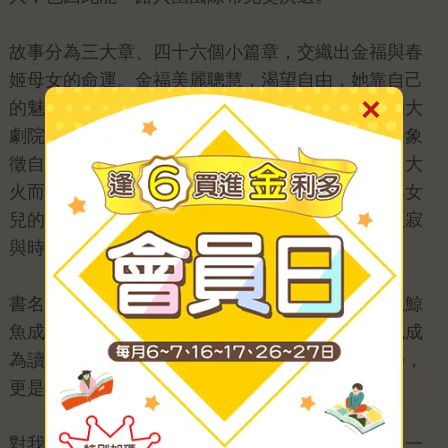
故事分為三大章、四十六個小篇章，交織出金福與春
姬母女的命運。金福美麗聰慧，渴望自由，她靠自己
的魅力與腦袋創業，甚至建起一座以鯨魚為形狀的大
劇院。鯨魚於她而言，是初見大海時的震撼，也是象
徵自由與生命力的夢想。與之相對，女兒春姬則因大
火而背負縱火嫌疑，孤獨入獄多年。母親的張揚與女
兒的沉默，彷彿是本我與超我的對照，把慾望、孤寂
與時代的掙扎推到極致。
書名《鯨》正來自金福初見海時遇見的藍鯨。那尾鯨
魚成為她一生追尋的自由意象，貫穿整部小說，也成
為讀者難以忘懷的象徵。這樣的設計，不只是美學，
更是作品精神的核心。
對我們編輯團隊而言，《鯨》的製作過程本身就是一