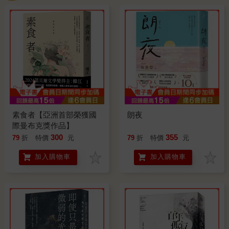
素食者【亞洲首部榮獲國
朗夜
際曼布克獎作品】
300
355
79
折
特價
元
79
折
特價
元
加入購物車
加入購物車