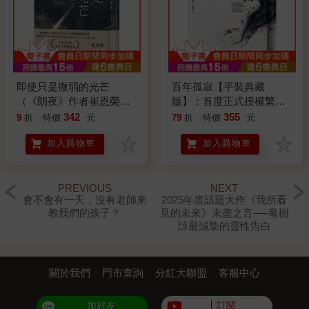
即使只是微弱的光芒
百年孤寂【平裝典藏
（《朗夜》作者崔恩榮全
版】：首度正式授權繁體
新短篇集）
中文版！出版50週年紀念
342
355
9
折
特價
元
79
折
特價
元
全新譯本
加入購物車
加入購物車
PREVIOUS
NEXT
會不會有一天，沒有老師來
2025年度話題大作《我所看
教我們的孩子？
見的未來》未盡之言──竜樹
諒最誠摯的靈性告白
關於我們
門市查詢
分紅大聯盟
客服中心
加好友
訂閱