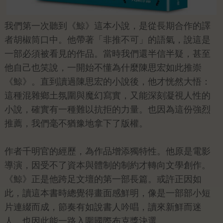
我們第一次聽到《鯨》這本小說，是從長期合作的譯
者胡椒筒口中。他帶著「非推不可」的語氣，說這是
一部必須被看見的作品。當時我們還半信半疑，甚至
他自己也笑說，一開始不懂為什麼陳思宏如此推崇
《鯨》。直到讀過陳思宏的小說後，他才恍然大悟：
這種混雜鄉土氛圍與魔幻寫實，又能深刻凝視人性的
小說，確實有一種難以抗拒的力量。也因為這份強烈
推薦，我們毫不猶豫地拿下了版權。
作者千明官的經歷，為作品增添獨特性。他原是電影
導演，因受不了資本與體制的制約才轉向文學創作。
《鯨》正是他跨足文壇的第一部長篇。或許正因如
此，讀這本書時總覺得畫面感鮮明，像是一部部小短
片連綴而成，節奏有如說書人吟唱，讀來新鮮而迷
人，也因此能一路入圍國際布克獎決選。