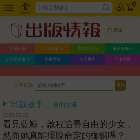
0
追蹤
主題企劃
出版故事
書蟲悅讀
每週專欄
金石堂選書
愛書大使
名人書房
門市活動
文章查詢
出版故事
／書的故事
2025.09.30
看見藍鯨，啟程追尋自由的少女，
然而她真能擺脫命定的枷鎖嗎？