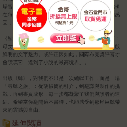
場冒險。原著篇幅龐大，翻譯難度高，但譯者與編輯
在每一次討論中都充滿驚嘆。那種既折磨又幸福的感
受，也讓我們更確信這本書值得被帶給更多讀者。
《鯨》不僅是一部小說，它更像是一場時代的寓言：
母女命運的對照、對鄉土與人性的凝視，以及影像般
鮮明的文字魅力。或許正因如此，國際布克獎評審才
會讚嘆它「達到了小說的最高境界」。
出版《鯨》，對我們不只是一次編輯工作，而是一場
「尋鯨之旅」：從胡椒筒的引介，到翻譯與製作的挑
戰，再到書頁成形，每一步都凝聚了我們與讀者的連
結。希望當你翻開這本書時，也能感受到那尾巨鯨帶
來的震撼與自由。
延伸閱讀