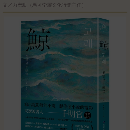
文／力宏勳（馬可孛羅文化行銷主任）