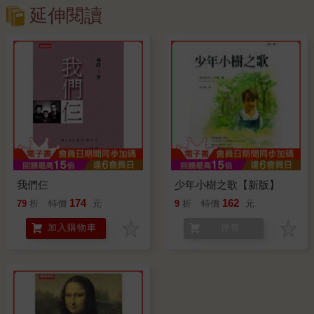
延伸閱讀
我們仨
少年小樹之歌【新版】
174
162
79
折
特價
元
9
折
特價
元
加入購物車
停售