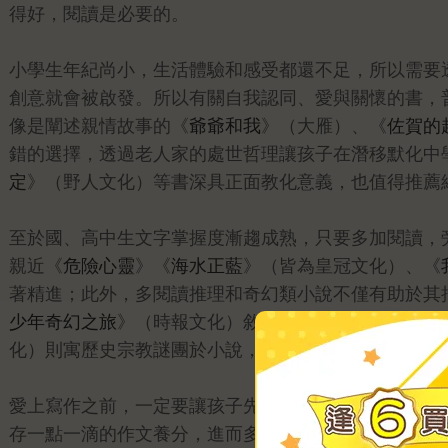
得好，閱讀是必要的。
小學生年紀尚小，生活體驗和感受都還不足，所以需要
創意就會被啟發。所以有關自我認同、愛與關懷的書，
像是闡述親情故事的《
爺爺和我
》（大雁）、《
佐賀的
錯的選擇，透過老人家的處世哲理讓孩子在潛移默化中
定
》（野人文化）等書深具正面教化意義，也值得推薦
至於國、高中生文字掌握度漸趨成熟，只要多加閱讀，
親近《
危險心靈
》《
海水正藍
》（皆為皇冠文化）、《
著精進；此外，多閱讀推理和奇幻類小說不僅有助於其
少年奇幻之旅
》（時報文化）敘說一位西班牙安達魯西
化）則寓歷史宗教謎團於小說，能讓孩子在閱讀中增長
愛上寫作之前，一定要讓孩子先愛上閱讀，「親子共讀
存一點一滴的作文養分，進而多加鼓勵他們參與各項作