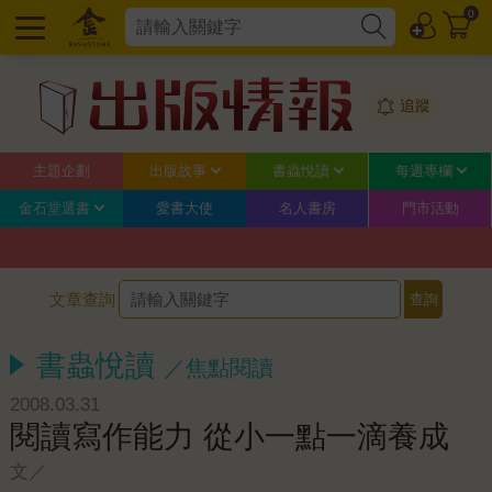
0
追蹤
主題企劃
出版故事
書蟲悅讀
每週專欄
金石堂選書
愛書大使
名人書房
門市活動
文章查詢
書蟲悅讀
／焦點閱讀
2008.03.31
閱讀寫作能力 從小一點一滴養成
文／