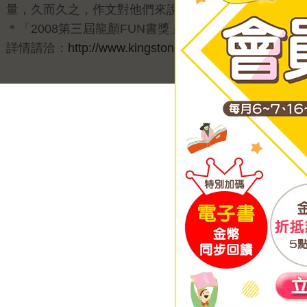
量，久而久之，作文對他們來說就不會再是一件苦差事
＊「2008第三屆龍顏FUN書獎」徵文及書展活動，
詳情請洽：
http://www.kingstone.com.tw/event/0804_af