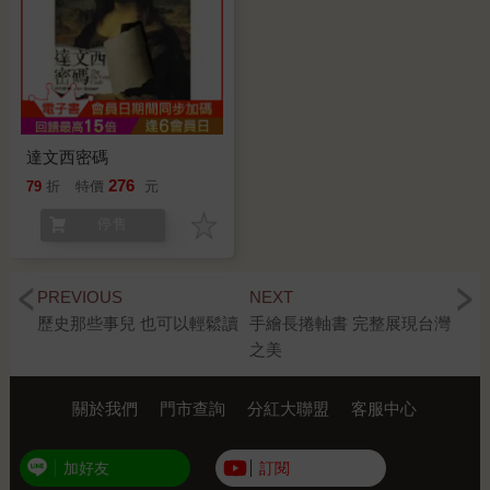
達文西密碼
276
79
折
特價
元
停售
PREVIOUS
NEXT
歷史那些事兒 也可以輕鬆讀
手繪長捲軸書 完整展現台灣
之美
關於我們
門市查詢
分紅大聯盟
客服中心
加好友
訂閱