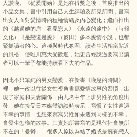
人讚嘆。《從愛開始》是她在得獎之後，首度推出的
小品文集，書中引用自己人生經驗及所見所聞，書寫
出女人面對愛情時的種種情緒及內心變化；繼而推出
的《越過她的肩，看見戀人》《永遠的途中》（時報
文化）《是戀還是愛》（麥田）多本愛情小說，也都
緊抓讀者的心。這種與時代氛圍、讀者生活相當貼近
的風格，使唯川惠大受歡迎，她更曾經說過要寫出讀
者可以一輩子都能持續看下去的作品。
因此不只單純的男女戀愛，在新書《嘆息的時間》
裡，她一改以往從女性視角書寫愛情故事的習慣，出
現了家庭和夫妻關係，由九名中年上班男性的角度出
發。她在接受日本媒體訪談時表示，寫慣了女性遭遇
不幸的事情，也想來寫寫男性如果遇到同樣的不幸，
會發生怎樣的故事。其實她所書寫的是現代社會無所
不在的「憂鬱」，很多人原以為結了婚或是擁有戀人